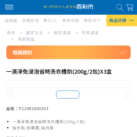
商品分類
品牌館
家電影音
數位3C
美食保健
美妝流行
傢俱寢具
居家
居
首頁
>
居家生活
>
居家清潔
>
家用清潔
熱門搜尋
家
>
清潔劑品
風扇
生
相關類別
口罩
活/
居家生活
居
除濕機
一滴淨免浸泡省時洗衣槽劑(200g/2包)X3盒
居家清潔
家
衛生紙
家用清潔
清
Iphone 17
洗碗精
潔/
拖把、週邊配件
品號：P22092600353
家
掃把、週邊配件
用
一滴淨免浸泡省時洗衣槽劑(200g/2包)
清潔工具
強去垢,除霉菌,強消臭
清