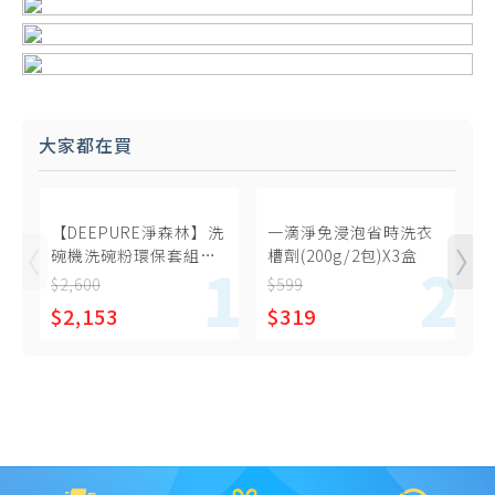
大家都在買
【DEEPURE淨森林】洗
一滴淨免浸泡省時洗衣
碗機洗碗粉環保套組
槽劑(200g/2包)X3盒
（洗碗粉x4、環保分裝
$2,600
$599
$
瓶x1）
$2,153
$319