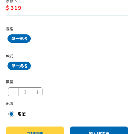
抹布、菜瓜布
原價 $ 599
潔/
$ 319
垃圾袋
清
垃圾桶
潔
規格
清潔劑品
劑
單一規格
環境抗菌、防護用品
品
防蚊、驅蚊、除蠅
款式
除蟲、殺蟑、鼠疫
單一規格
除濕、防霉劑品
除臭、芳香
數量
－
＋
水管
水管疏通
配送
防水噴霧
宅配
立即結帳
加入購物車