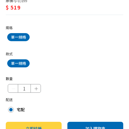
抹布、菜瓜布
原價 $ 1,199
潔/
$ 519
垃圾袋
清
垃圾桶
潔
規格
清潔劑品
劑
單一規格
環境抗菌、防護用品
品
防蚊、驅蚊、除蠅
款式
除蟲、殺蟑、鼠疫
單一規格
除濕、防霉劑品
除臭、芳香
數量
－
＋
水管
水管疏通
配送
防水噴霧
宅配
立即結帳
加入購物車