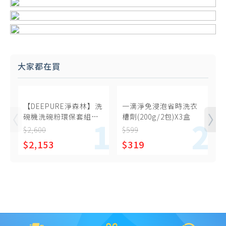
大家都在買
【DEEPURE淨森林】洗
一滴淨免浸泡省時洗衣
碗機洗碗粉環保套組
槽劑(200g/2包)X3盒
（洗碗粉x4、環保分裝
$2,600
$599
$
瓶x1）
$2,153
$319