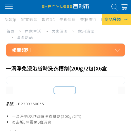
商品分類
品牌館
家電影音
數位3C
美食保健
美妝流行
傢俱寢具
居家
居
首頁
>
居家生活
>
居家清潔
>
家用清潔
熱門搜尋
家
>
清潔劑品
風扇
生
相關類別
口罩
活/
居家生活
居
除濕機
一滴淨免浸泡省時洗衣槽劑(200g/2包)X6盒
居家清潔
家
衛生紙
家用清潔
清
Iphone 17
洗碗精
潔/
拖把、週邊配件
品號：P22092600351
家
掃把、週邊配件
用
一滴淨免浸泡省時洗衣槽劑(200g/2包)
清潔工具
強去垢,除霉菌,強消臭
清