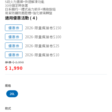
5段火力選擇+快速解凍功能
20L
微波爐31L以上
30分鐘定時裝置
日系簡約一體式省力把手+精緻旋鈕
以
電鍋6人份以下
易潔防鏽防菌腔體+強化玻璃轉盤
適用優惠活動 ( 4 )
下
電鍋7-10人份
優惠券
2026-限量瘋搶卷$150
電鍋11人份以上
優惠券
2026-限量瘋搶卷$100
電子鍋5人份以下
優惠券
2026-限量瘋搶卷$25
電子鍋6人份
電子鍋7-10人份
優惠券
2026-限量瘋搶卷$10
原價 $ 2,990
電子鍋11人份以上
$ 1,990
其他配件
規格
20L
款式