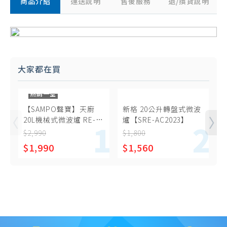
商品介紹
運送說明
售後服務
退/換貨說明
大家都在買
熱銷一空
【SAMPO聲寶】天廚
新格 20公升轉盤式微波
20L機械式微波爐 RE-
爐【SRE-AC2023】
N120TR
$2,990
$1,800
$
$1,990
$1,560