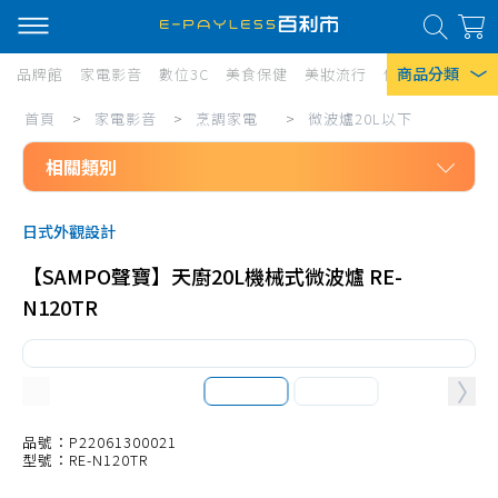
商品分類
品牌館
家電影音
數位3C
美食保健
美妝流行
傢俱寢具
居家
家
首頁
>
家電影音
>
烹調家電
>
微波爐20L以下
熱門搜尋
電
相關類別
風扇
影
口罩
家電影音
音/
日式外觀設計
烹調家電
烹
除濕機
【SAMPO聲寶】天廚20L機械式微波爐 RE-
電烤箱10L以下
調
衛生紙
N120TR
電烤箱11L-20L
家
Iphone 17
電/
電烤箱21L-40L
微
電烤箱41L以上
波
微波爐20L以下
品號：P22061300021
型號：RE-N120TR
爐
微波爐21-30L