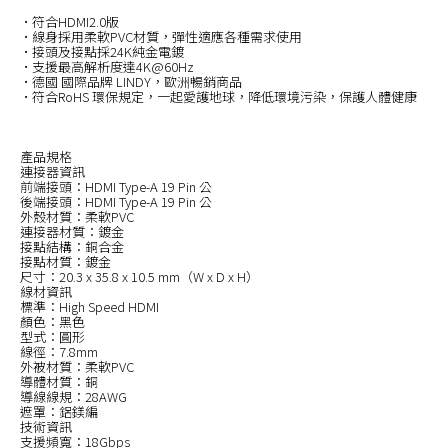
•符合HDMI2.0版
•線身採用柔軟PVC材質，彈性適應各種需求使用
•接頭及接點採24K純金電鍍
•支援最高解析度達4K@60Hz
•德國 國際品牌 LINDY，歐洲暢銷商品
•符合RoHS 環保規定，一起愛護地球，降低環境污染，保護人體健康
產品規格
連接器資訊
前端接頭：HDMI Type-A 19 Pin 公
後端接頭：HDMI Type-A 19 Pin 公
外殼材質：柔軟PVC
連接器材質：鍍金
接點結構：銅合金
接點材質：鍍金
尺寸：20.3 x 35.8 x 10.5 mm（W x D x H）
線材資訊
標準：High Speed HDMI
顏色：黑色
型式：圓形
線徑：7.8mm
外被材質：柔軟PVC
導體材質：銅
導線線規：28AWG
遮罩：鋁鎂編
技術資訊
支援頻寬：18Gbps