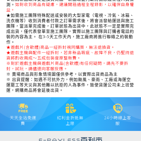
如對收到商品有疑慮，建議開箱過程全程錄影，以確保自身權
測。
益。
★如需施工團隊特殊配送或安裝的大型家電（電視、冷氣、冰箱、
洗衣機等）收到消費者付款之訂單需求後，將會派發給運送與施工
團隊，當派單完成後，訂單狀態為出貨中，此狀態不一定是實際完
成出貨，僅代表發單至施工團隊，實際以施工團隊與訂購者電話約
裝的內容為主。 在3-5天工作天內，施工廠商將進行聯絡之約裝動
作。
★遊戲片(含軟體)商品一經拆封視同購買，無法退換貨。
★遊戲主機與配件一經拆封，若非新品瑕疵、故障不良，仍堅持退
貨將酌收兩成～五成包裝復原整新費。
※對於遊戲主機與遊戲片商品(含軟體)有任何疑問，請先不要拆
封，試玩，請儘速向客服反應。
※ 賣場商品與形象情境圖僅供參考，以實際出貨商品為主
※ 出貨提醒：如遇不可抗外力，例如颱風、豪雨、工廠或海運空
運罷工等天災與其他難以抗拒的人為事件，致使貨運公司未上班營
運，網購商品將會延後出貨。
天天全站免運
紅利金折抵無
24小時線上客
費
上限
服