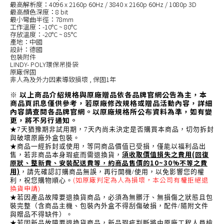
最高解析度：4096 x 2160p 60Hz / 3840 x 2160p 60Hz / 1080p 3D
最高顏色深度：8 bit
最小彎曲半徑：78mm
工作溫度：-10°C ~ 80°C
存放溫度：-20°C ~ 85°C
產地：中國
設計：德國
包裝附件
LINDY- POLY環保吊掛袋
原廠保固
非人為及外力因素導致損壞 , 保固1年
※ 以上商品介紹規格與原廠贈品依各品牌官網公告為主，本
商品頁訊息僅供參考，若原廠修改規格或贈品活動內容，詳細
內容請查閱各品牌官網。以原廠規格所公布資料為準，如有變
更，將不另行通知。
★7天猶豫期非試用期，7天內尚未決定是否購買本商品，切勿拆封
與破壞原廠外盒包裝。
★商品一經拆封或使用，等同商品價值已受損，僅能以福利品出
須收取價值損失之費用(回復
售，若非商品本身瑕疵而需退換貨，
原狀、整新費、安裝配送費等，約商品售價的10~30%不等之費
用)
，請先確認訂購商品無誤，再行開機/使用，以免影響您的權
(如原廠判定為人為損壞，本公司有權拒絕退
利，祝您購物順心。
換貨申請)
★若因產品故障要退換貨商品，必須為無髒汙、無損傷之狀態且包
裝完整（含商品主機、包裝內外盒不得刮傷破損，配件/隨附文件
與贈品不得缺件）。
★若因新品故障要退換貨商品，新品瑕疵判斷將由原廠工程人員檢