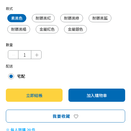
款式
素黑色
耐髒黑紅
耐髒黑綠
耐髒黑藍
耐髒黑橘
金屬紅色
金屬銀色
數量
－
＋
配送
宅配
立即結帳
加入購物車
我要收藏
※ 每人限購 20 件