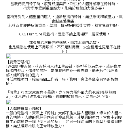
當我們使用椅子時，感覺舒適與否，取決於人體背部靠在椅背時，
椅背所承受到重量壓力，能給於反饋的力道多寡。
當椅背受到人體重量的壓力，過於硬挺的椅背、無法緩衝釋放壓力，就
會越坐越痠痛；
若椅背能即時反饋重量，給您一個良好的緩衝支撐，就會覺得舒服。
GXG Furniture 電腦椅，是您不論上班場所．居家使用，
都會帶給您最佳舒適感，而超水準的品質，
也是讓您在使用上不用煩惱，不只是耐用度．安全穩定性更是不在話
下！
【雙背智慧椅】
TW-2997雙背椅，椅背採用人體工學設計，造型看似烏魚子、或是像兩
個肺的型狀，這樣的設計，是讓我們在乘坐後靠時，能更貼合我們背
部，緩和脊椎的重力，
降低尾椎壓力，給長時間工作者一張，聰明、會改善坐姿習慣的智慧
椅。
『椅背』可固定90度角不晃動，亦可彈力傾斜最大約40度(後躺無固
定)，休息時可改為彈力後躺，適時的放鬆自己、給自己好心情。
【人體腰椎壓力釋放】
一般的電腦椅，實際上『椅背』大都不能支撐人體腰椎，緣自於人體本
身的構造，人體的肩胛骨兩旁延伸至肩膀，其雙肩的壓力，會集中到腰
椎中心處形成一個『倒三角的點』，如同一個箭頭向下將壓力壓迫到腰
椎，無法讓脊椎肌肉正常釋放重力。