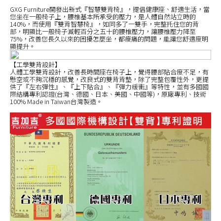
GXG Furniture開發出新式『智慧雙背椅』，提倡健康座、舒適生活，當
您坐在一般椅子上，腰椎基本所承受的壓力，是人體自然站立時的
140%，而使用『雙背智慧椅』，如同多了一雙手，完整托住您的背
部，明顯比一般椅子減輕百分之五十的腰椎壓力，讓腰椎壓力降至
75%，改善您長久以來的困擾怎麼坐，都痠痛的問題，能讓您舒適度明
顯提升。
【工學雙背設計】
人體工學雙背設計，改善長時間座在椅子上，覺得腰部貼合度不足，有
懸空或不夠沉穩的感覺，改良式的雙背背墊，除了完整包覆性外，更提
供了『左右彈性』、『上下貼合』、『彈力緩衝』等特性，並有多國國
際結構專利認證(台灣、德國、日本、美國、中國等)，原廠專利、技術
100% Made in Taiwan台灣製造。