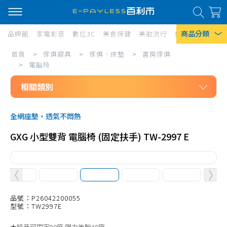
商品分類
品牌館
家電影音
數位3C
美食保健
美妝流行
傢俱寢具
居家
傢
首頁
>
傢俱寢具
>
傢俱、床墊
>
書房傢俱
熱門搜尋
俱
>
電腦椅
風扇
寢
相關類別
口罩
具/
傢俱寢具
傢
除濕機
全網座墊，透氣不悶熱
傢俱、床墊
俱、
衛生紙
GXG 小型雙背 電腦椅 (固定扶手) TW-2997 E
書房傢俱
床
Iphone 17
書桌、書房組
墊/
兒童機能成長桌椅
書
書櫃
品號：P26042200055
房
型號：TW2997E
電腦桌、椅配件
傢
★椅背可固定90度 彈力後躺40度