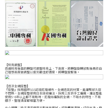
【椅背調整】
透過椅背後面的轉盤可調整椅背上、下高度，將轉盤旋轉放鬆後再依自
己理想高度做調整以達到最佳舒適度，將轉盤旋緊後。
【透涼全網座墊】
『座墊』採用國際SGS認證尼龍網布，全網透氣的材質，能讓臀部久座
不悶熱，全網座墊使用日本技術繃法，採用三反折手工編織，讓坐墊能
使用5~6年以上都不易鬆垮，尼龍絲編製的全網，不吸水的特性，不易
髒汙，整理清潔都相當方便。
※小提醒：椅子清潔使用半乾抹布擦拭，或吸塵器清理，切勿水洗，避