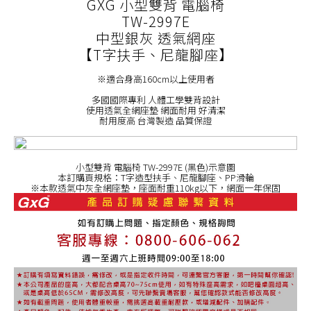
GXG 小型雙背 電腦椅
TW-2997E
中型銀灰 透氣網座
【T字扶手、尼龍腳座】
※適合身高160cm以上使用者
多國國際專利 人體工學雙背設計
使用透氣全網座墊 網面耐用 好清潔
耐用度高 台灣製造 品質保證
小型雙背 電腦椅 TW-2997E (黑色)示意圖
本訂購頁規格：T字造型扶手、尼龍腳座、PP滑輪
※本款透氣中灰全網座墊，座面耐重110kg以下，網面一年保固