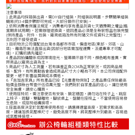
注意事項
1.此商品均採箱裝出貨，需DIY自行組裝，附組裝說明書，步驟簡單組裝
簡易(約3-4個步驟即可完成，大部分鎖件已安裝)。
2.依照消費者保護法規定，消費者均享有產品到貨七天猶豫期之權益(鑑
賞期非試用期)，若需辦理退換貨，退回產品必須是全新狀態且包裝完整
(保持產品、附件、包裝、廠商紙箱及所有附隨文件或資料之完整性) ，
否則恕不接受退貨。
3.目前物流公司僅配送台灣本島都市市區，偏遠地區(東部、郊區、山
區)、離島恕無法直接出貨(因部分地區需加程運費，派遣專車才可配
達)，訂購前請先確認。
4.產品因拍攝關係或因環境燈光、螢幕顯示器不同，顏色略有差異，實
際商品以廠商出貨為主。
5.商品尺寸為人工測量，若有誤差正負2CM為正常狀況，或因商品規
格、配件，有所異動皆會造成商品尺寸大小略有不同，本公司保證配件
變更，絕不影響品質與成本價格。
6.『吉加吉家具』所有產品已投【兆豐產物保險】之產品責任保險最高
賠償金額新台幣壹仟伍佰萬元整，我們對於自家產品的信心，讓您使用
安全無慮，請安心購買。
7.使用座椅前，需注意使否有安裝、鎖定穩固，請勿站在椅子上、跳座
上椅子、蹬腳、雙腳離地，腳放桌上、盤腿在座椅上，不當使用容易發
生危險，或座椅結構損壞。
8.座面高度決定於氣壓棒使用長短，請選擇適當高度，若需求較高高
度，建議加長氣壓棒尺寸，避免高度不夠，將氣壓棒升到最高，容易造
成氣壓棒損壞。