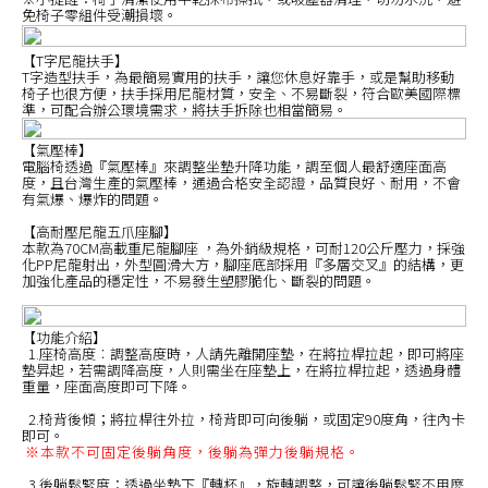
免椅子零組件受潮損壞。
【T字尼龍扶手】
T字造型扶手，為最簡易實用的扶手，讓您休息好靠手，或是幫助移動
椅子也很方便，扶手採用尼龍材質，安全、不易斷裂，符合歐美國際標
準，可配合辦公環境需求，將扶手拆除也相當簡易。
【氣壓棒】
電腦椅透過『氣壓棒』來調整坐墊升降功能，調至個人最舒適座面高
度，且台灣生產的氣壓棒，通過合格安全認證，品質良好、耐用，不會
有氣爆、爆炸的問題。
【高耐壓尼龍五爪座腳】
本款為70CM高載重尼龍腳座 ，為外銷級規格，可耐120公斤壓力，採強
化PP尼龍射出，外型圓滑大方，腳座底部採用『多層交叉』的結構，更
加強化產品的穩定性，不易發生塑膠脆化、斷裂的問題。
【功能介紹】
1.座椅高度︰調整高度時，人請先離開座墊，在將拉桿拉起，即可將座
墊昇起，若需調降高度，人則需坐在座墊上，在將拉桿拉起，透過身體
重量，座面高度即可下降。
2.椅背後傾；將拉桿往外拉，椅背即可向後躺，或固定90度角，往內卡
即可。
※本款不可固定後躺角度，後躺為彈力後躺規格。
3.後躺鬆緊度：透過坐墊下『轉杯』，旋轉調整，可讓後躺鬆緊不用麼