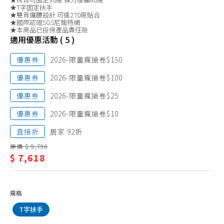
電腦椅
俱/
★T字固定扶手
★雙背護腰設計 可達270度貼合
電
★國際認證SGS尼龍特網
★本商品已投保產品責任險
腦
適用優惠活動 ( 5 )
椅
優惠券
2026-限量瘋搶卷$150
優惠券
2026-限量瘋搶卷$100
優惠券
2026-限量瘋搶卷$25
優惠券
2026-限量瘋搶卷$10
直接折
居家 92折
原價 $ 9,790
$ 7,618
規格
T字扶手