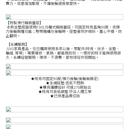
費力，或是增加緊度，不讓後躺速度那麼快。
【特製滑行鋼板基座】
本款坐墊底盤使用F301分離式鋼板基座，可固定椅背直角90度，或彈
力後躺兩種功能；懸臂機構在後躺時，座墊會同步傾斜，重心平穩，防
止翻倒。
【永續服務】
GXG家具產品，在您購買使用多年以後，零配件(椅背、扶手、坐墊、
輪組..等等)，需要維修、更換，都能買的到，一張好的椅子能夠使用很
久，永續經營服務，環保、不浪費，愛地球從你我開始。
★椅背可固定90度/彈力後躺(後躺無鎖定)
★全網座墊 透氣不悶熱
★雙背護腰設計 可達270度貼合
★椅背可高低調整 符合人體工學
★已保產品責任險