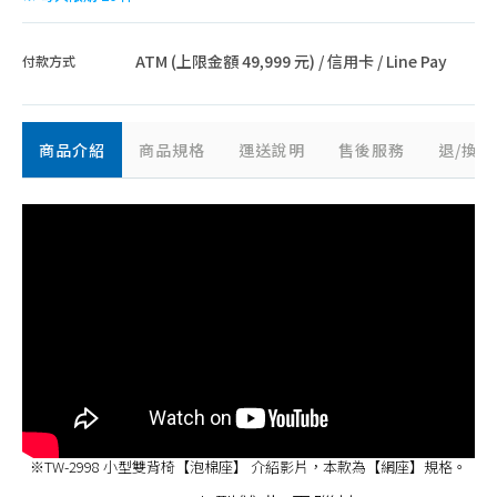
ATM (上限金額 49,999 元) / 信用卡 / Line Pay
付款方式
商品介紹
商品規格
運送說明
售後服務
退/換
※TW-2998 小型雙背椅【泡棉座】 介紹影片，本款為【網座】規格。