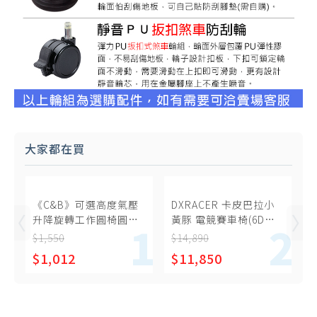
大家都在買
《C&B》可選高度氣壓
DXRACER 卡皮巴拉小
升降旋轉工作圓椅圓凳
黃豚 電競賽車椅(6D扶
(美容美甲椅、洽公椅)
手/中型皮面)
$1,550
$14,890
$1,012
$11,850