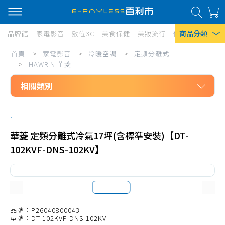
商品分類
品牌館
家電影音
數位3C
美食保健
美妝流行
傢俱寢具
居家
家
首頁
>
家電影音
>
冷暖空調
>
定頻分離式
熱門搜尋
電
>
HAWRIN 華菱
風扇
影
相關類別
口罩
音/
家電影音
冷
除濕機
.
冷暖空調
暖
衛生紙
華菱 定頻分離式冷氣17坪(含標準安裝)【DT-
定頻分離式
空
102KVF-DNS-102KV】
Iphone 17
HITACHI 日立
調/
HERAN 禾聯
定
SANLUX 台灣三洋
頻
CHIMEI 奇美
品號：P26040800043
分
型號：DT-102KVF-DNS-102KV