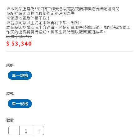
Kolin 歌林
離
※本商品正常為3至7個工作天會以電話或簡訊聯絡後續配送時間
TECO 東元
式/HAWRIN
※配送時間以物流聯絡約定的時間為準
※偏遠地區及外島不送！
MAXE 萬士益
※若您同意以上約定事項再行下單，謝謝。
華
本商品因搶購狀況十分踴躍，將依訂單順序陸續出貨， 如無法於5個工
作天內出貨將另行通知，實際出貨時間以廠商通知為準。
BD 冰點
菱
原價 $ 58,700
$ 53,340
HiLi 海力
HAWRIN 華菱
Whirlpool惠而浦
規格
SOWA 首華
單一規格
款式
單一規格
數量
－
＋