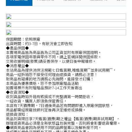
保固期間：依照原廠
出貨時間：約3-7日，有狀況會立即告知
◆產品保固◆
本賣場商品皆為商品皆為公司正貨並附有原廠保固證明。
各項家電保固年限與零件不同，請上官網詳閱保固條款。
交易收據明細(發票)請妥善保存，以便日後申報維修。
◆消息權益◆
本站商品為提供消保法規範七日鑑賞期,唯鑑賞期""並非試用期""，
商品一經拆箱恕不接受任何理由退換貨，請務必注意！
對商品有疑慮的地方請務必先詢問，能接受才訂購！
本商品為優惠價格，恕不參加原廠贈品活動
如賣場標示有附贈贈品預計7-14工作天後寄出
◆收貨須知◆
收到貨品時如外箱有毀損或不完整請第一時間拒收，
一經收貨，購買人即須負保管責任，
本店有7天猶豫期，7日過後商品若有問題即進入原廠保固狀態，
商品都需經原廠技師判定後再決定維修或換機。
退換貨須知：
商品到貨隔日享7天鑑賞(猶豫)期之權益【鑑賞(猶豫)期非試用期】，
辦理退貨商品必須是全新狀態且包裝完整，否則將會影響退貨權限。
●網頁商品會因為使用不同的品牌螢幕以及解析度不同，
造成圖片顏色呈現略有不同，請以實品顏色為準。