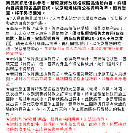
商品頁訊息僅供參考，若原廠修改規格或贈品活動內容，詳細
內容請查閱各品牌官網。以原廠規格所公布資料為準，如有變
更，將不另行通知。
★7天猶豫期非試用期，7天內尚未決定是否購買本商品，切勿拆封
與破壞原廠外盒包裝。
★商品一經拆封或使用，等同商品價值已受損，僅能以福利品出
須收取價值損失之費用(回復
售，若非商品本身瑕疵而需退換貨，
原狀、整新費、安裝配送費等，約商品售價的10~30%不等之費
用)
，請先確認訂購商品無誤，再行開機/使用，以免影響您的權
(如原廠判定為人為損壞，本公司有權拒絕退
利，祝您購物順心。
換貨申請)
★若因產品故障要退換貨商品，必須為無髒汙、無損傷之狀態且包
裝完整（含商品主機、包裝內外盒不得刮傷破損，配件/隨附文件
與贈品不得缺件）。
★若因新品故障要退換貨商品，新品瑕疵判斷將由原廠工程人員檢
如對收到商品有疑慮，建議開箱過程全程錄影，以確保自身權
測。
益。
★如需施工團隊特殊配送或安裝的大型家電（電視、冷氣、冰箱、
洗衣機等）收到消費者付款之訂單需求後，將會派發給運送與施工
團隊，當派單完成後，訂單狀態為出貨中，此狀態不一定是實際完
成出貨，僅代表發單至施工團隊，實際以施工團隊與訂購者電話約
裝的內容為主。 在3-5天工作天內，施工廠商將進行聯絡之約裝動
作。
★遊戲片(含軟體)商品一經拆封視同購買，無法退換貨。
★遊戲主機與配件一經拆封，若非新品瑕疵、故障不良，仍堅持退
貨將酌收兩成～五成包裝復原整新費。