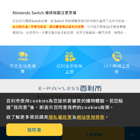
天天全站免運
紅利金折抵無
24小時線上客
費
上限
服
聲寶股份有限公司 統編：03607500
百利市使用cookies為您提供更優質的購物體驗。若您點
地址：333 桃園市龜山區大華里頂湖路 26-3 號
選"我同意"後，即表示您同意我們的cookies政策。
代表人：財團法人陳茂榜工商發展基金會
欲了解更多資訊請見
隱私權政策
及
網站使用條款
。
Copyright © 2021 SAMPO INC. All rights reserved.
我同意
加入購物車
立即結帳