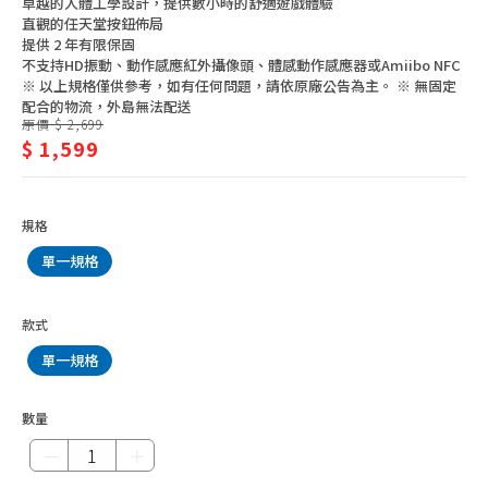
卓越的人體工學設計，提供數小時的舒適遊戲體驗
樂
電視週邊配件
直觀的任天堂按鈕佈局
提供 2 年有限保固
器、
電視機上盒
不支持HD振動、動作感應紅外攝像頭、體感動作感應器或Amiibo NFC
週
※ 以上規格僅供參考，如有任何問題，請依原廠公告為主。 ※ 無固定
影音播放器
配合的物流，外島無法配送
邊
原價 $ 2,699
家庭劇院/音響
$ 1,599
手提音響
卡拉OK/擴音設備
規格
電視遊樂器、週邊
單一規格
家用投影機、配件
款式
單一規格
數量
－
＋