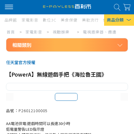
商品分類
品牌館
家電影音
數位3C
美食保健
美妝流行
傢俱寢具
居家
家
首頁
>
家電影音
>
視聽娛樂
>
電視遊樂器、週邊
熱門搜尋
電
相關類別
風扇
影
口罩
家電影音
音/
任天堂官方授權
視聽娛樂
視
除濕機
【PowerA】無線遊戲手把《海拉魯王國》
品牌電視
聽
衛生紙
39吋以下電視
娛
Iphone 17
樂/
40-49吋電視
電
50-59吋電視
品號：P26012100005
視
60-69吋電視
AA電池供電:遊戲時間可以長達30小時
遊
70吋以上電視
低電量警告LED指示燈