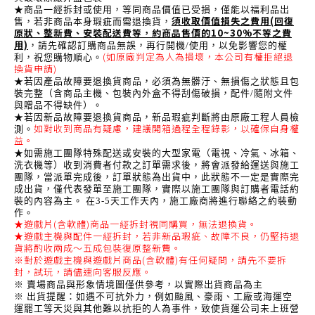
★商品一經拆封或使用，等同商品價值已受損，僅能以福利品出
須收取價值損失之費用(回復
售，若非商品本身瑕疵而需退換貨，
原狀、整新費、安裝配送費等，約商品售價的10~30%不等之費
用)
，請先確認訂購商品無誤，再行開機/使用，以免影響您的權
(如原廠判定為人為損壞，本公司有權拒絕退
利，祝您購物順心。
換貨申請)
★若因產品故障要退換貨商品，必須為無髒汙、無損傷之狀態且包
裝完整（含商品主機、包裝內外盒不得刮傷破損，配件/隨附文件
與贈品不得缺件）。
★若因新品故障要退換貨商品，新品瑕疵判斷將由原廠工程人員檢
如對收到商品有疑慮，建議開箱過程全程錄影，以確保自身權
測。
益。
★如需施工團隊特殊配送或安裝的大型家電（電視、冷氣、冰箱、
洗衣機等）收到消費者付款之訂單需求後，將會派發給運送與施工
團隊，當派單完成後，訂單狀態為出貨中，此狀態不一定是實際完
成出貨，僅代表發單至施工團隊，實際以施工團隊與訂購者電話約
裝的內容為主。 在3-5天工作天內，施工廠商將進行聯絡之約裝動
作。
★遊戲片(含軟體)商品一經拆封視同購買，無法退換貨。
★遊戲主機與配件一經拆封，若非新品瑕疵、故障不良，仍堅持退
貨將酌收兩成～五成包裝復原整新費。
※對於遊戲主機與遊戲片商品(含軟體)有任何疑問，請先不要拆
封，試玩，請儘速向客服反應。
※ 賣場商品與形象情境圖僅供參考，以實際出貨商品為主
※ 出貨提醒：如遇不可抗外力，例如颱風、豪雨、工廠或海運空
運罷工等天災與其他難以抗拒的人為事件，致使貨運公司未上班營