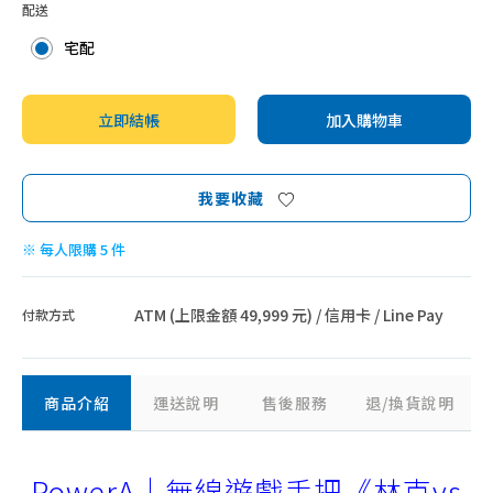
配送
宅配
立即結帳
加入購物車
我要收藏
※ 每人限購 5 件
ATM (上限金額 49,999 元) / 信用卡 / Line Pay
付款方式
商品介紹
運送說明
售後服務
退/換貨說明
PowerA｜無線遊戲手把《林克vs