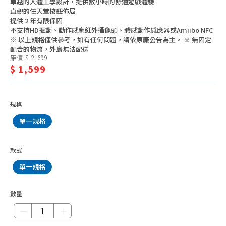
卓越的人體工學設計，提供數小時的舒適遊戲體驗
樂
電視週邊配件
直觀的任天堂按鈕佈局
提供 2 年有限保固
器、
電視機上盒
不支持HD振動、動作感應紅外攝像頭、體感動作感應器或Amiibo NFC
週
※ 以上規格僅供參考，如有任何問題，請依原廠公告為主。 ※ 無固定
影音播放器
配合的物流，外島無法配送
邊
原價 $ 2,699
家庭劇院/音響
$ 1,599
手提音響
卡拉OK/擴音設備
規格
電視遊樂器、週邊
單一規格
家用投影機、配件
款式
單一規格
數量
－
＋