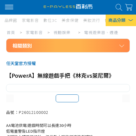
商品分類
品牌館
家電影音
數位3C
美食保健
美妝流行
傢俱寢具
居家
家
首頁
>
家電影音
>
視聽娛樂
>
電視遊樂器、週邊
熱門搜尋
電
相關類別
風扇
影
口罩
家電影音
音/
任天堂官方授權
視聽娛樂
視
除濕機
【PowerA】無線遊戲手把《林克vs萊尼爾》
品牌電視
聽
衛生紙
39吋以下電視
娛
Iphone 17
樂/
40-49吋電視
電
50-59吋電視
品號：P26012100002
視
60-69吋電視
AA電池供電:遊戲時間可以長達30小時
遊
70吋以上電視
低電量警告LED指示燈