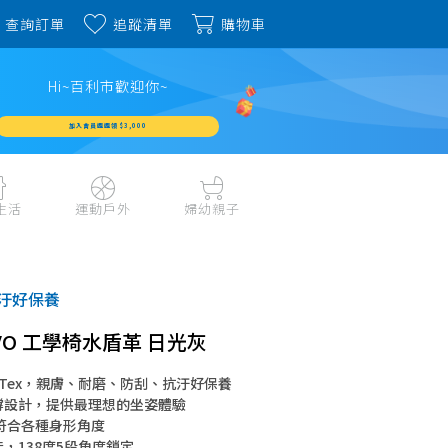
查詢訂單
追蹤清單
購物車
Hi~百利市歡迎你~
加入會員週週領 $3,000
生活
運動戶外
婦幼親子
戶外露營、登山用品
嬰幼成長、清潔日用
水上運動、潛水
哺育餐食、奶瓶奶嘴
汙好保養
旅行用品、行李箱、
書包、兒童生活用品
雨具
 EVO 工學椅水盾革 日光灰
品
外出用品
健身、運動器材
玩具、積木、拼圖
ldTex，親膚、耐磨、防刮、抗汙好保養
運動配件、護具
寵物用品
教具、童書、美勞
撐設計，提供最理想的坐姿體驗
自行車、電動車系列
符合各種身形角度
家庭護理 、銀髮生活
，138度5段角度鎖定