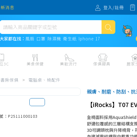
登入/註冊
最新消息
熱門搜尋
大家都在找：
風扇
口罩
除濕機
衛生紙
Iphone 17
風扇
口罩
位3C
美食保健
美妝流行
傢俱寢具
居家
除濕機
板、周邊
保健食品
美妝保養
收納
日用耗品
書房傢俱
>
電腦桌、椅配件
衛生紙
電子票券
流行配飾
傢俱、床墊
居家清潔
親膚、耐磨、防刮、抗
機
紙本票券
寢具
餐廚
Iphone 17
【iRocks】T07
水、飲料、沖泡
傢飾百貨
生活其他用
民生食材、烹飪調味
衛浴
成人用品🔞
號：P25111000103
全椅面料採用AquaShie
熟食、小吃、滷味
居家裝修
寵物飼料、
舒適包覆感的三層結構支
3D可調頭枕與升降椅背，
零食、果乾、肉乾
開運
內建減震結構與自載重功能