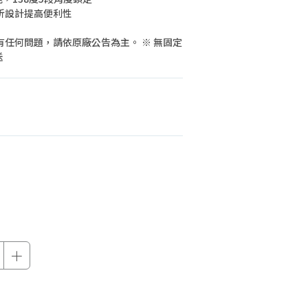
機車專區
折設計提高便利性
機車部品百貨
有任何問題，請依原廠公告為主。 ※ 無固定
汽車百貨
送
＋