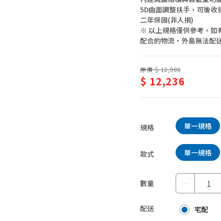
5D曲面調整扶手，可後收
蛋糕甜點、冰品
園藝植栽
二年保固(非人損)
生鮮、蔬果 (免稅)
※ 以上規格僅供參考，如
配合的物流，外島無法配
生鮮、蔬果 (應稅)
原價 $ 12,900
$ 12,236
單一規格
規格
單一規格
款式
－
數量
配送
宅配