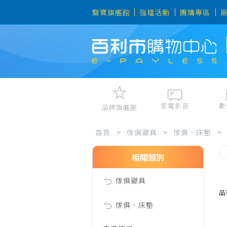
聲寶旗艦館
強檔活動
團購專區
家電影音
數
品牌旗艦館
傢
視聽娛樂
手機、平
首頁
>
傢俱寢具
>
傢俱、床墊
>
冷暖空調
數位周邊
電冰箱、冷凍櫃
筆電、桌
相關類別
俱
洗衣機、乾衣機
資訊周邊
傢俱寢具
電風扇、電暖器
寢
品
清淨機、除濕機
傢俱、床墊
廚衛三機