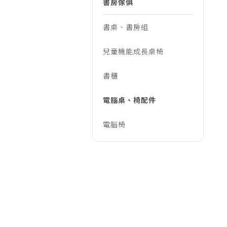
具/
書房傢俱
烹調家電
廚房家電
書桌、書房組
傢
飲水、咖啡
兒童機能成長桌椅
美容家電
俱、
生活家電
書櫃
福利品專區
床
電腦桌、椅配件
電腦椅
墊/
書
房