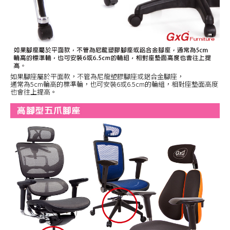
如果腳座屬於平面款，不管為尼龍塑膠腳座或鋁合金腳座，
通常為5cm輪高的標準輪，也可安裝6或6.5cm的輪組，相對座墊面高度
也會往上提高。