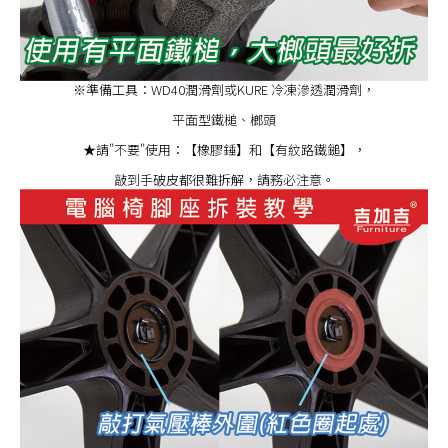
※準備工具：WD40潤滑劑或KURE 冷凍滲透潤滑劑，
平面型鐵槌、榔頭
★請"不要"使用：【橡膠錘】和【有紋路鐵鎚】，
敲到手破皮都很難拆解，請務必注意。