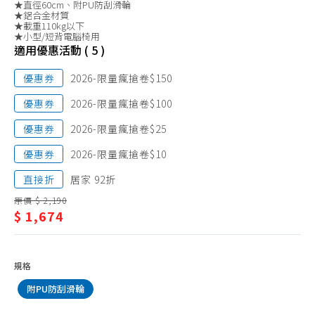
電腦椅
★直徑60cm、附PU防刮滑輪
俱/
★鋁合金材質
★載重110kg以下
電
★小型/短背電腦椅用
適用優惠活動 ( 5 )
腦
椅
優惠券
2026-限量瘋搶卷$150
優惠券
2026-限量瘋搶卷$100
優惠券
2026-限量瘋搶卷$25
優惠券
2026-限量瘋搶卷$10
直接折
居家 92折
原價 $ 2,190
$ 1,674
規格
附PU防刮滑輪