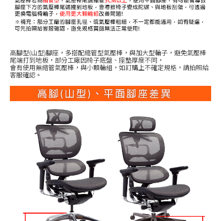
高腳型(山型)腳座，多搭配縮管型氣壓棒，與加大型輪子，避免氣壓棒
尾端打到地板，部分工廠因椅子底盤、座墊厚度不同，
會有使用無縮管氣壓棒，與小顆輪組，如訂購上不確定規格，請拍照給
客服確認。