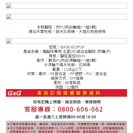
本款腳座，附PU防刮輪組(一組5顆)
適合木質地板、拋光石英磚、大理石地板使用
型號：BASE-012PUX
產品名稱：電腦椅專用 五星(爪)鋁合金腳座 (附輪子)
規格：腳座直徑60cm
配件：靜音PU防刮滑輪組(一組5顆)
※滾輪不傷木地板、石英磚
載重：110kg以下
材質：鐵件、PE鋁合金、PP塑膠、PU、鋁合金
組裝方式：DIY組裝
產地：台灣製造
保固：12個月