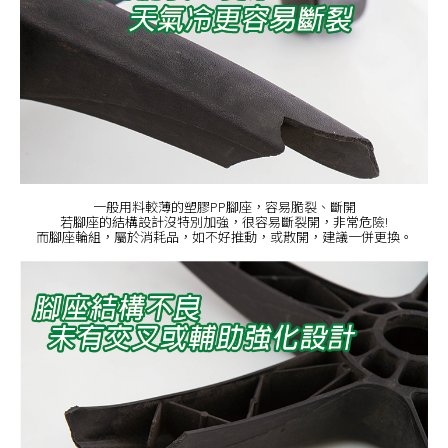
一般用料較薄的塑膠PP腳座，容易脆裂、斷開
若腳座的結構設計沒特別加強，很容易斷裂開，非常危險!
而腳座輪組，屬於消耗品，如不好推動，或散開，建議一併更換。