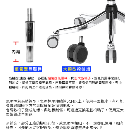
氣壓棒若為縮管型，氣壓棒尾端縮管5CM以上，使用平面腳座，有可能
會導致腳座下方的氣壓棒尾端撞到地板，
會導致椅子變成陀螺、與地板刮傷，可透過更換電腦椅輪子，使用更大
顆輪組改善問題!
※補充：部分工廠的腳座孔徑、或氣壓棒粗細，不一定都能通用，如有
疑慮，可先拍照給客服確認，避免規格買錯無法正常使用!