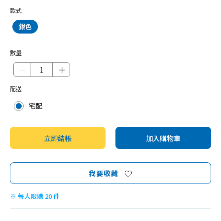
款式
銀色
數量
－
＋
配送
宅配
立即結帳
加入購物車
我要收藏
※ 每人限購 20 件