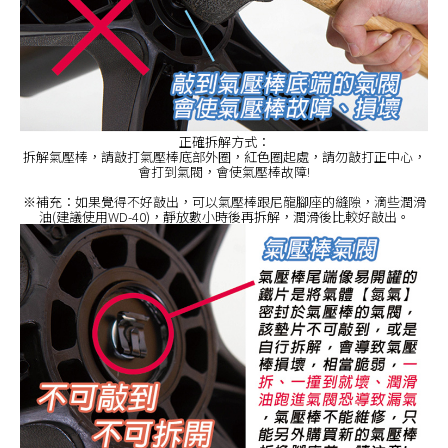
正確拆解方式：
拆解氣壓棒，請敲打氣壓棒底部外圈，紅色圈起處，請勿敲打正中心，
會打到氣閥，會使氣壓棒故障!
※補充：如果覺得不好敲出，可以氣壓棒跟尼龍腳座的縫隙，滴些潤滑
油(建議使用WD-40)，靜放數小時後再拆解，潤滑後比較好敲出。