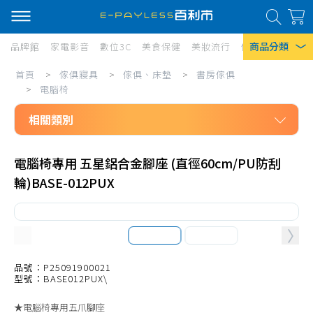
商品分類
品牌館
家電影音
數位3C
美食保健
美妝流行
傢俱寢具
居家
傢
首頁
>
傢俱寢具
>
傢俱、床墊
>
書房傢俱
熱門搜尋
俱
>
電腦椅
風扇
寢
相關類別
口罩
具/
傢俱寢具
傢
除濕機
電腦椅專用 五星鋁合金腳座 (直徑60cm/PU防刮
傢俱、床墊
輪)BASE-012PUX
俱、
衛生紙
書房傢俱
床
Iphone 17
書桌、書房組
墊/
兒童機能成長桌椅
書
書櫃
品號：P25091900021
房
型號：BASE012PUX\
電腦桌、椅配件
傢
★電腦椅專用五爪腳座