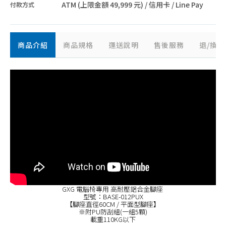
ATM (上限金額 49,999 元) / 信用卡 / Line Pay
付款方式
商品介紹
商品規格
運送說明
售後服務
退/換
GXG 電腦椅專用 高耐壓鋁合金腳座
型號：BASE-012PUX
【腳座直徑60CM / 平面型腳座】
※附PU防刮組(一組5顆)
載重110KG以下