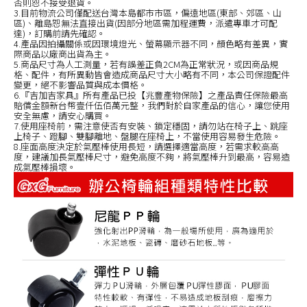
否則恕不接受退貨。
3.目前物流公司僅配送台灣本島都市市區，偏遠地區(東部、郊區、山
區)、離島恕無法直接出貨(因部分地區需加程運費，派遣專車才可配
達)，訂購前請先確認。
4.產品因拍攝關係或因環境燈光、螢幕顯示器不同，顏色略有差異，實
際商品以廠商出貨為主。
5.商品尺寸為人工測量，若有誤差正負2CM為正常狀況，或因商品規
格、配件，有所異動皆會造成商品尺寸大小略有不同，本公司保證配件
變更，絕不影響品質與成本價格。
6.『吉加吉家具』所有產品已投【兆豐產物保險】之產品責任保險最高
賠償金額新台幣壹仟伍佰萬元整，我們對於自家產品的信心，讓您使用
安全無慮，請安心購買。
7.使用座椅前，需注意使否有安裝、鎖定穩固，請勿站在椅子上、跳座
上椅子、蹬腳、雙腳離地、盤腿在座椅上，不當使用容易發生危險。
8.座面高度決定於氣壓棒使用長短，請選擇適當高度，若需求較高高
度，建議加長氣壓棒尺寸，避免高度不夠，將氣壓棒升到最高，容易造
成氣壓棒損壞。