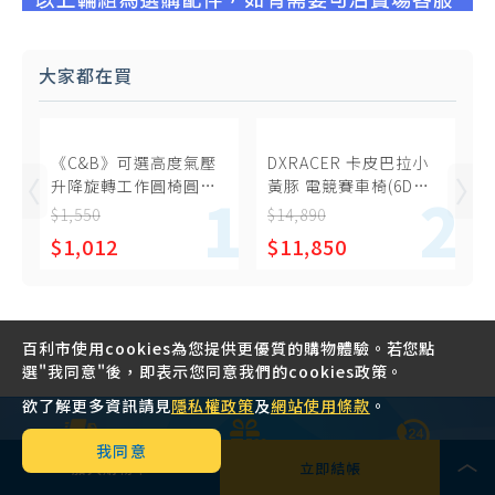
大家都在買
《C&B》可選高度氣壓
DXRACER 卡皮巴拉小
升降旋轉工作圓椅圓凳
黃豚 電競賽車椅(6D扶
(美容美甲椅、洽公椅)
手/中型皮面)
$1,550
$14,890
$1,012
$11,850
百利市使用cookies為您提供更優質的購物體驗。若您點
選"我同意"後，即表示您同意我們的cookies政策。
欲了解更多資訊請見
隱私權政策
及
網站使用條款
。
我同意
加入購物車
立即結帳
天天全站免運
紅利金折抵無
24小時線上客
費
上限
服