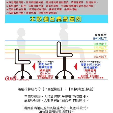
電腦椅腳座有分【平面型腳座】、【高腳(山型)腳座】
平面型椅腳，大都會搭配"無縮管"的氣壓棒，
高腳型椅腳，大都會搭配"縮管型"的氣壓棒，
購買前請確認座椅的腳座大小、氣壓棒款式，
如有疑問請洽賣場客服。