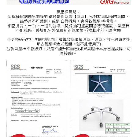
氣壓棒氣閥：
氣壓棒尾端像易開罐的 鐵片是將氣體【氮氣】 密封於氣壓棒的氣閥，
該墊片不可敲到，或是 自行拆解，會導致氣壓 棒損壞，
相當脆弱，一 拆、一撞到就壞、潤滑 油跑進氣閥恐導致漏氣 ，氣壓棒
不能維修，敲壞能另外購買新的氣壓棒 拆換腳座前，請注意!
※更換過程中，如敲到氣閥，會導致氣壓棒洩氣、漏氣，放一段時間後
那支氣壓棒洩光氣體，就不能使用了!
台製氣壓棒不會爆炸、只是不能升降而已(如果氣壓棒本身已經故障，可
直接敲)。