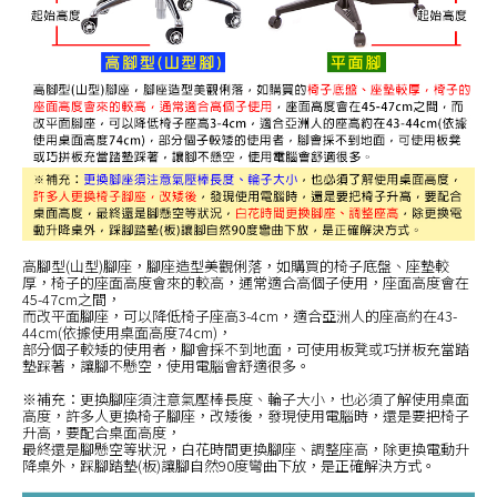
高腳型(山型)腳座，腳座造型美觀俐落，如購買的椅子底盤、座墊較
厚，椅子的座面高度會來的較高，通常適合高個子使用，座面高度會在
45-47cm之間，
而改平面腳座，可以降低椅子座高3-4cm，適合亞洲人的座高約在43-
44cm(依據使用桌面高度74cm)，
部分個子較矮的使用者，腳會採不到地面，可使用板凳或巧拼板充當踏
墊踩著，讓腳不懸空，使用電腦會舒適很多。
※補充：更換腳座須注意氣壓棒長度、輪子大小，也必須了解使用桌面
高度，許多人更換椅子腳座，改矮後，發現使用電腦時，還是要把椅子
升高，要配合桌面高度，
最終還是腳懸空等狀況，白花時間更換腳座、調整座高，除更換電動升
降桌外，踩腳踏墊(板)讓腳自然90度彎曲下放，是正確解決方式。