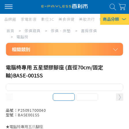
商品分類
品牌館
家電影音
數位3C
美食保健
美妝流行
傢俱寢具
居家
傢
首頁
>
傢俱寢具
>
傢俱、床墊
>
書房傢俱
熱門搜尋
俱
>
電腦椅
風扇
寢
相關類別
口罩
具/
傢俱寢具
傢
除濕機
電腦椅專用 五星塑膠腳座 (直徑70cm/固定
傢俱、床墊
輪)BASE-001SS
俱、
衛生紙
書房傢俱
床
Iphone 17
書桌、書房組
墊/
兒童機能成長桌椅
書
書櫃
品號：P25091700040
房
型號：BASE001SS
電腦桌、椅配件
傢
★電腦椅專用五爪腳座