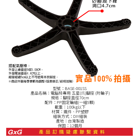
型號：BASE-001SS
產品名稱：電腦椅專用 五星(爪)腳座 (附輪子)
規格：腳座直徑70cm
配件：PP固定輪組(一組5顆)
載重：100kg以下
材質：鐵件、PP塑膠
組裝方式：DIY組裝
產地：台灣製造
保固：12個月