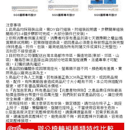
注意事項
1.此商品均採箱裝出貨，需DIY自行組裝，附組裝說明書，步驟簡單組裝
簡易(約3-4個步驟即可完成，大部分鎖件已安裝)。
2.依照消費者保護法規定，消費者均享有產品到貨七天猶豫期之權益(鑑
賞期非試用期)，若需辦理退換貨，退回產品必須是全新狀態且包裝完整
(保持產品、附件、包裝、廠商紙箱及所有附隨文件或資料之完整性) ，
否則恕不接受退貨。
3.目前物流公司僅配送台灣本島都市市區，偏遠地區(東部、郊區、山
區)、離島恕無法直接出貨(因部分地區需加程運費，派遣專車才可配
達)，訂購前請先確認。
4.產品因拍攝關係或因環境燈光、螢幕顯示器不同，顏色略有差異，實
際商品以廠商出貨為主。
5.商品尺寸為人工測量，若有誤差正負2CM為正常狀況，或因商品規
格、配件，有所異動皆會造成商品尺寸大小略有不同，本公司保證配件
變更，絕不影響品質與成本價格。
6.『吉加吉家具』所有產品已投【兆豐產物保險】之產品責任保險最高
賠償金額新台幣壹仟伍佰萬元整，我們對於自家產品的信心，讓您使用
安全無慮，請安心購買。
7.使用座椅前，需注意使否有安裝、鎖定穩固，請勿站在椅子上、跳座
上椅子、蹬腳、雙腳離地、盤腿在座椅上，不當使用容易發生危險。
8.座面高度決定於氣壓棒使用長短，請選擇適當高度，若需求較高高
度，建議加長氣壓棒尺寸，避免高度不夠，將氣壓棒升到最高，容易造
成氣壓棒損壞。