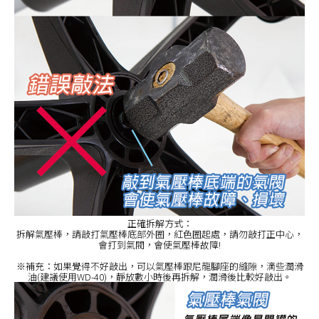
正確拆解方式：
拆解氣壓棒，請敲打氣壓棒底部外圈，紅色圈起處，請勿敲打正中心，
會打到氣閥，會使氣壓棒故障!
※補充：如果覺得不好敲出，可以氣壓棒跟尼龍腳座的縫隙，滴些潤滑
油(建議使用WD-40)，靜放數小時後再拆解，潤滑後比較好敲出。