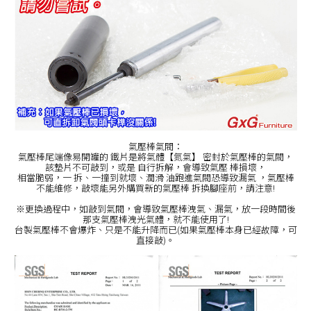
氣壓棒氣閥：
氣壓棒尾端像易開罐的 鐵片是將氣體【氮氣】 密封於氣壓棒的氣閥，
該墊片不可敲到，或是 自行拆解，會導致氣壓 棒損壞，
相當脆弱，一 拆、一撞到就壞、潤滑 油跑進氣閥恐導致漏氣 ，氣壓棒
不能維修，敲壞能另外購買新的氣壓棒 拆換腳座前，請注意!
※更換過程中，如敲到氣閥，會導致氣壓棒洩氣、漏氣，放一段時間後
那支氣壓棒洩光氣體，就不能使用了!
台製氣壓棒不會爆炸、只是不能升降而已(如果氣壓棒本身已經故障，可
直接敲)。