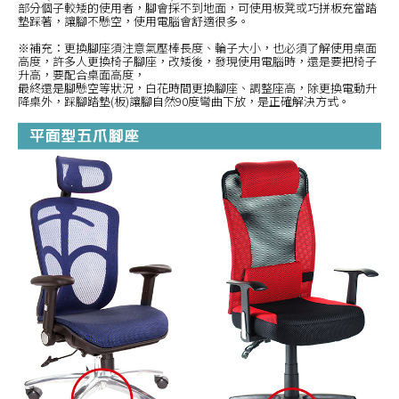
部分個子較矮的使用者，腳會採不到地面，可使用板凳或巧拼板充當踏
墊踩著，讓腳不懸空，使用電腦會舒適很多。
※補充：更換腳座須注意氣壓棒長度、輪子大小，也必須了解使用桌面
高度，許多人更換椅子腳座，改矮後，發現使用電腦時，還是要把椅子
升高，要配合桌面高度，
最終還是腳懸空等狀況，白花時間更換腳座、調整座高，除更換電動升
降桌外，踩腳踏墊(板)讓腳自然90度彎曲下放，是正確解決方式。