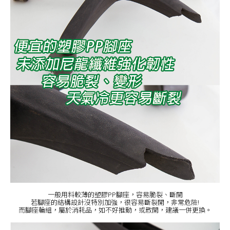
一般用料較薄的塑膠PP腳座，容易脆裂、斷開
若腳座的結構設計沒特別加強，很容易斷裂開，非常危險!
而腳座輪組，屬於消耗品，如不好推動，或散開，建議一併更換。