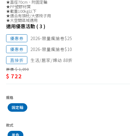
電腦椅
★直徑70cm、附固定輪
俱/
★PP塑膠材質
★載重100kg以下
電
★適合有頭枕/大張椅子用
★大空間區域適用
腦
適用優惠活動 ( 3 )
椅
優惠券
2026-限量瘋搶卷$25
優惠券
2026-限量瘋搶卷$10
直接折
生活/居家/婦幼 88折
原價 $ 1,090
$ 722
規格
固定輪
款式
黑色