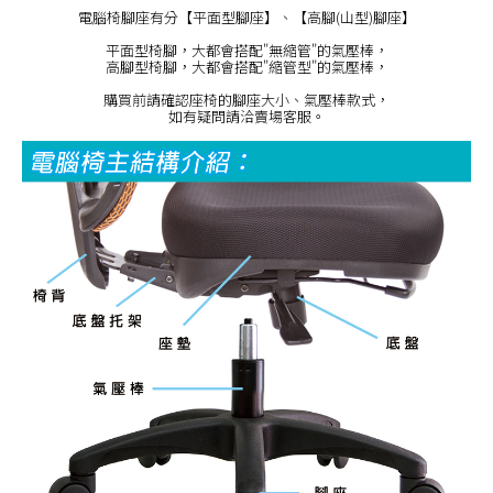
電腦椅腳座有分【平面型腳座】、【高腳(山型)腳座】
平面型椅腳，大都會搭配"無縮管"的氣壓棒，
高腳型椅腳，大都會搭配"縮管型"的氣壓棒，
購買前請確認座椅的腳座大小、氣壓棒款式，
如有疑問請洽賣場客服。