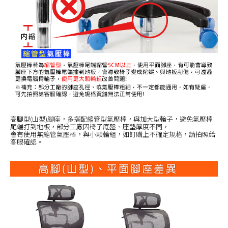
高腳型(山型)腳座，多搭配縮管型氣壓棒，與加大型輪子，避免氣壓棒
尾端打到地板，部分工廠因椅子底盤、座墊厚度不同，
會有使用無縮管氣壓棒，與小顆輪組，如訂購上不確定規格，請拍照給
客服確認。