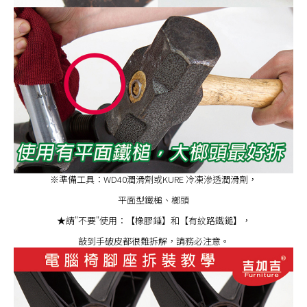
※準備工具：WD40潤滑劑或KURE 冷凍滲透潤滑劑，
平面型鐵槌、榔頭
★請"不要"使用：【橡膠錘】和【有紋路鐵鎚】，
敲到手破皮都很難拆解，請務必注意。