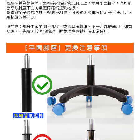
氣壓棒若為縮管型，氣壓棒尾端縮管5CM以上，使用平面腳座，有可能
會導致腳座下方的氣壓棒尾端撞到地板，
會導致椅子變成陀螺、與地板刮傷，可透過更換電腦椅輪子，使用更大
顆輪組改善問題!
※補充：部分工廠的腳座孔徑、或氣壓棒粗細，不一定都能通用，如有
疑慮，可先拍照給客服確認，避免規格買錯無法正常使用!