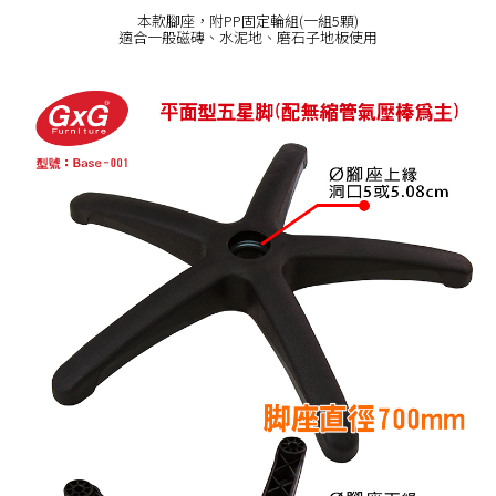
本款腳座，附PP固定輪組(一組5顆)
適合一般磁磚、水泥地、磨石子地板使用