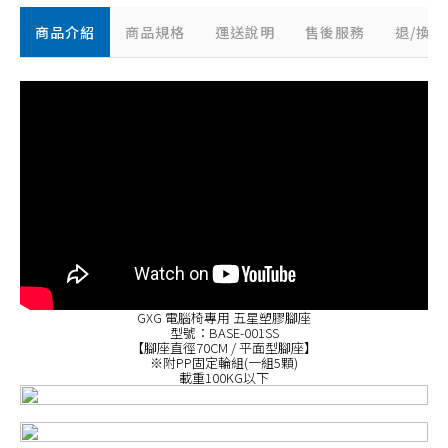
商品介紹
商品規格
運送說明
售後服務
退/換
GXG 電腦椅專用 五星塑膠腳座
型號：BASE-001SS
【腳座直徑70CM / 平面型腳座】
※附PP固定輪組(一組5顆)
載重100KG以下