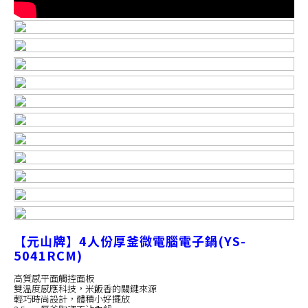
【元山牌】4人份厚釜微電腦電子鍋(YS-
5041RCM)
高質感平面觸控面板
雙溫度感應科技，米飯香的關鍵來源
輕巧時尚設計，體積小好擺放