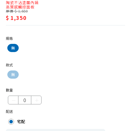
陶瓷不沾塗層內鍋
5
微波爐31L以上
高質感觸控面板
原價 $ 1,680
人
電鍋6人份以下
$ 1,350
份
電鍋7-10人份
以
電鍋11人份以上
規格
下
電子鍋5人份以下
無
電子鍋6人份
電子鍋7-10人份
款式
電子鍋11人份以上
無
其他配件
數量
－
＋
配送
宅配