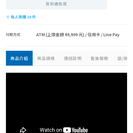
貨到通知我
※ 每人限購 10 件
ATM (上限金額 49,999 元) / 信用卡 / Line Pay
付款方式
商品介紹
商品規格
運送說明
售後服務
退/換