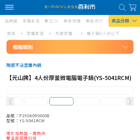
商品分類
品牌館
家電影音
數位3C
美食保健
美妝流行
傢俱寢具
居家
家
首頁
>
家電影音
>
烹調家電
>
電子鍋5人份以下
熱門搜尋
電
相關類別
風扇
影
口罩
家電影音
音/
陶瓷不沾塗層內鍋
烹調家電
烹
除濕機
【元山牌】4人份厚釜微電腦電子鍋(YS-5041RCM)
電烤箱10L以下
調
衛生紙
電烤箱11L-20L
家
Iphone 17
電/
電烤箱21L-40L
電
電烤箱41L以上
品號：P25040900008
型號：YS-5041RCM
子
微波爐20L以下
鍋
環形加熱盤，導熱快
微波爐21-30L
雙溫度感應科技