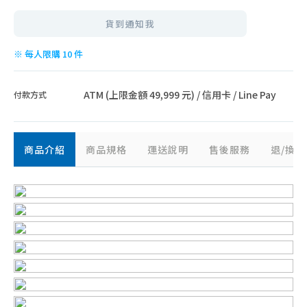
貨到通知我
※ 每人限購 10 件
ATM (上限金額 49,999 元) / 信用卡 / Line Pay
付款方式
商品介紹
商品規格
運送說明
售後服務
退/換