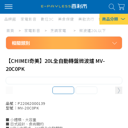
商品分類
品牌館
家電影音
數位3C
美食保健
美妝流行
傢俱寢具
居家
家
首頁
>
家電影音
>
烹調家電
>
微波爐20L以下
熱門搜尋
電
相關類別
風扇
影
口罩
家電影音
音/
【CHIMEI奇美】20L全自動轉盤微波爐 MV-
烹調家電
烹
除濕機
20C0PK
電烤箱10L以下
調
衛生紙
電烤箱11L-20L
家
Iphone 17
電/
電烤箱21L-40L
微
電烤箱41L以上
品號：P22062000139
型號：MV-20C0PK
波
微波爐20L以下
■ 小體積、大容量
爐
微波爐21-30L
■ 日式設計、食尚簡約