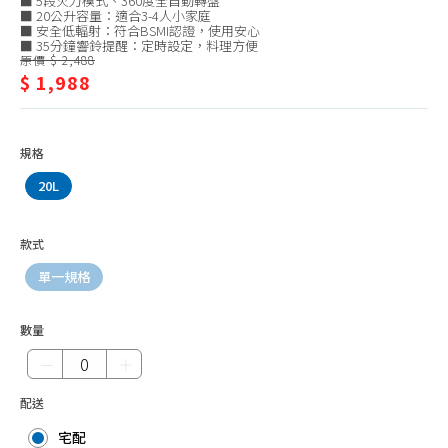
■ 5段火力模式、360度全自動轉盤
20L
微波爐31L以上
■ 20公升容量：適合3-4人小家庭
■ 安全低輻射：符合BSMI認證，使用安心
以
■ 35分鐘響鈴提醒：定時設定，料理方便
電鍋6人份以下
原價 $ 2,488
下
$ 1,988
電鍋7-10人份
電鍋11人份以上
電子鍋5人份以下
規格
電子鍋6人份
20L
電子鍋7-10人份
款式
電子鍋11人份以上
單一規格
其他配件
數量
－
＋
配送
宅配