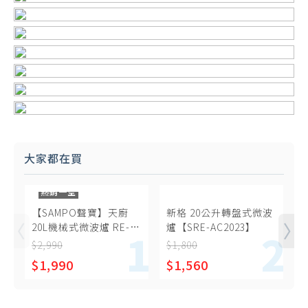
大家都在買
熱銷一空
【SAMPO聲寶】天廚
新格 20公升轉盤式微波
20L機械式微波爐 RE-
爐【SRE-AC2023】
N120TR
$2,990
$1,800
$
$1,990
$1,560