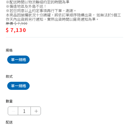
HOSUN 豪山
※配送時間以物流聯絡約定的時間為準
瓦
※偏遠地區及外島不送！
HMK 鴻茂
※若您同意以上約定事項再行下單，謝謝。
斯
本商品因搶購狀況十分踴躍，將依訂單順序陸續出貨， 如無法於5個工
作天內出貨將另行通知，實際出貨時間以廠商通知為準。
爐/TOPAX
原價 $ 7,900
$ 7,130
莊
頭
北
規格
單一規格
款式
單一規格
數量
－
＋
配送