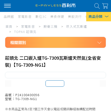
商品分類
品牌館
家電影音
數位3C
美食保健
美妝流行
傢俱寢具
居家
家
首頁
>
家電影音
>
廚衛三機
>
崁入式瓦斯爐
熱門搜尋
電
>
TOPAX 莊頭北
風扇
影
相關類別
口罩
音/
家電影音
廚
除濕機
莊頭北 二口嵌入爐TG-7309瓦斯爐天然氣(全省安
廚衛三機
裝)【TG-7309-NG1】
衛
衛生紙
崁入式瓦斯爐
三
Iphone 17
SAKURA 櫻花
機/
Rinnai 林內
崁
JTL 喜特麗
品號：P24100400056
入
型號：TG-7309-NG1
TOPAX 莊頭北
式
※本商品正常為3至7個工作天會以電話或簡訊聯絡後續配送時間