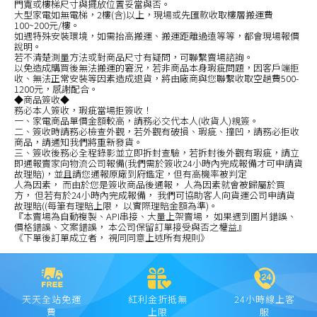
門寬或樓梯尺寸與擺放位置妥當與否。
大型家電如無電梯，2樓(含)以上，現場或先匯款收取樓層搬運費
100~200元/樓。
如遇特殊安裝環境，如需抬高搬運、搬運距離過遠等等，都會現場報價
說明。
若不清楚測量方法或對商品尺寸有疑問，可聯繫賣場諮詢。
以免造成購買後無法搬運的窘況，若非商品本身瑕疵問題，因客戶端拒
收、無法正常安裝等因素造成退貨，將由廠商與您聯繫收取空趟費500-
1200元，感謝配合。
◆商品簽收◆
務必本人簽收，瑕疵當場拒簽收！
一、家電商品單價金額較高，請務必交代本人(收貨人)親簽。
二、簽收時請務必檢查外觀，若外觀有破損、瑕疵、撞凹，請務必拒收
商品，請通知我們將重新發貨。
三、簽收後務必全程錄影並立即拆封查驗，若拆封後外觀有瑕疵，請立
即通報賣家向物流公司報備(我們需於簽收24小時內完成報備才可申請貨
故理賠)，並且請您通報原廠到府鑑定，但有高機率被判定
人為因素， 而由於您是簽收商品後通報， 人為因素就會被歸屬於買
方， 但若有於24小時內完成報備， 我們可協助客人向貨運公司申請貨
故理賠((每筆有理賠上限， 以實際理賠金額為準)。
『本賣場為自動複製、API串接、大量上架賣場， 如果遇到圖片錯誤、
價格錯誤、文案錯誤， 本公司保留訂單接受與否之權益』
《下單後訂單成立者， 視同同意上述所有規則》
天天全站免運
紅利金折抵無
24小時線上客
費
上限
服