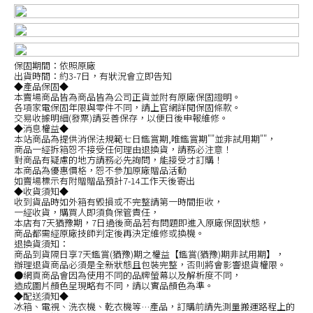
保固期間：依照原廠
出貨時間：約3-7日，有狀況會立即告知
◆產品保固◆
本賣場商品皆為商品皆為公司正貨並附有原廠保固證明。
各項家電保固年限與零件不同，請上官網詳閱保固條款。
交易收據明細(發票)請妥善保存，以便日後申報維修。
◆消息權益◆
本站商品為提供消保法規範七日鑑賞期,唯鑑賞期""並非試用期""，
商品一經拆箱恕不接受任何理由退換貨，請務必注意！
對商品有疑慮的地方請務必先詢問，能接受才訂購！
本商品為優惠價格，恕不參加原廠贈品活動
如賣場標示有附贈贈品預計7-14工作天後寄出
◆收貨須知◆
收到貨品時如外箱有毀損或不完整請第一時間拒收，
一經收貨，購買人即須負保管責任，
本店有7天猶豫期，7日過後商品若有問題即進入原廠保固狀態，
商品都需經原廠技師判定後再決定維修或換機。
退換貨須知：
商品到貨隔日享7天鑑賞(猶豫)期之權益【鑑賞(猶豫)期非試用期】，
辦理退貨商品必須是全新狀態且包裝完整，否則將會影響退貨權限。
●網頁商品會因為使用不同的品牌螢幕以及解析度不同，
造成圖片顏色呈現略有不同，請以實品顏色為準。
◆配送須知◆
冰箱、電視、洗衣機、乾衣機等…產品，訂購前請先測量搬運路程上的