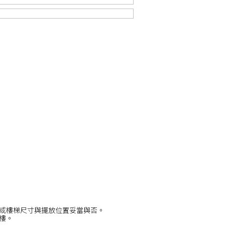
或樓梯尺寸與擺放位置妥當與否。
/樓。