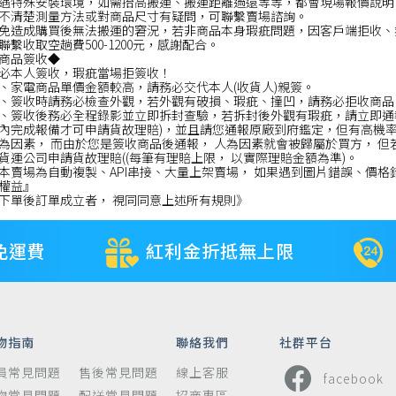
遇特殊安裝環境，如需抬高搬運、搬運距離過遠等等，都會現場報價說明
不清楚測量方法或對商品尺寸有疑問，可聯繫賣場諮詢。
免造成購買後無法搬運的窘況，若非商品本身瑕疵問題，因客戶端拒收、
聯繫收取空趟費500-1200元，感謝配合。
商品簽收◆
必本人簽收，瑕疵當場拒簽收！
、家電商品單價金額較高，請務必交代本人(收貨人)親簽。
、簽收時請務必檢查外觀，若外觀有破損、瑕疵、撞凹，請務必拒收商品
、簽收後務必全程錄影並立即拆封查驗，若拆封後外觀有瑕疵，請立即通報
內完成報備才可申請貨故理賠)，並且請您通報原廠到府鑑定，但有高機
為因素， 而由於您是簽收商品後通報， 人為因素就會被歸屬於買方， 但
貨運公司申請貨故理賠((每筆有理賠上限， 以實際理賠金額為準)。
本賣場為自動複製、API串接、大量上架賣場， 如果遇到圖片錯誤、價格
權益』
下單後訂單成立者， 視同同意上述所有規則》
免運費
紅利金折抵無上限
物指南
聯絡我們
社群平台
員常見問題
售後常見問題
線上客服
facebook
物常見問題
配送常見問題
招商專區