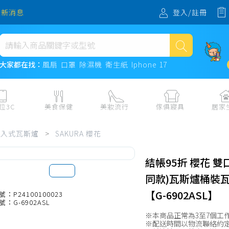
登入/註冊
最新消息
熱門搜尋
大家都在找：
風扇
口罩
除濕機
衛生紙
Iphone 17
風扇
口罩
位3C
美食保健
美妝流行
傢俱寢具
居家
除濕機
板、周邊
保健食品
美妝保養
收納
日用耗品
崁入式瓦斯爐
>
SAKURA 櫻花
衛生紙
電子票券
流行配飾
傢俱、床墊
居家清潔
機
紙本票券
寢具
餐廚
Iphone 17
結帳95折 櫻花 雙
水、飲料、沖泡
傢飾百貨
生活其他用
同款)瓦斯爐桶裝瓦
民生食材、烹飪調味
衛浴
成人用品🔞
【G-6902ASL】
號：P24100100023
號：G-6902ASL
熟食、小吃、滷味
居家裝修
寵物飼料、
※本商品正常為3至7個工
零食、果乾、肉乾
開運
※配送時間以物流聯絡約