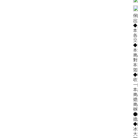
保
出
◆
本
各
交
◆
本
商
對
本
如
◆
收
一
本
商
退
商
辦
●
造
◆
冰
大