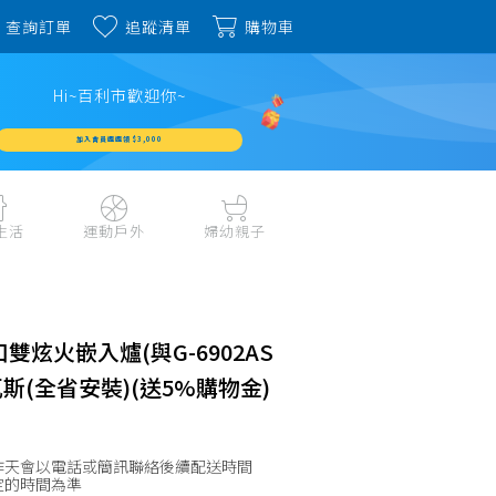
查詢訂單
追蹤清單
購物車
Hi~百利市歡迎你~
加入會員週週領 $3,000
生活
運動戶外
婦幼親子
戶外露營、登山用品
嬰幼成長、清潔日用
水上運動、潛水
哺育餐食、奶瓶奶嘴
旅行用品、行李箱、
書包、兒童生活用品
口雙炫火嵌入爐(與G-6902AS
雨具
品
外出用品
斯(全省安裝)(送5%購物金)
健身、運動器材
玩具、積木、拼圖
運動配件、護具
寵物用品
教具、童書、美勞
自行車、電動車系列
作天會以電話或簡訊聯絡後續配送時間
家庭護理 、銀髮生活
定的時間為準