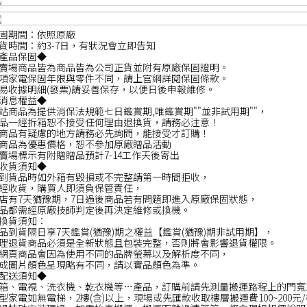
固期間：依照原廠
貨時間：約3-7日，有狀況會立即告知
產品保固◆
賣場商品皆為商品皆為公司正貨並附有原廠保固證明。
項家電保固年限與零件不同，請上官網詳閱保固條款。
易收據明細(發票)請妥善保存，以便日後申報維修。
消息權益◆
站商品為提供消保法規範七日鑑賞期,唯鑑賞期""並非試用期""，
品一經拆箱恕不接受任何理由退換貨，請務必注意！
商品有疑慮的地方請務必先詢問，能接受才訂購！
商品為優惠價格，恕不參加原廠贈品活動
賣場標示有附贈贈品預計7-14工作天後寄出
收貨須知◆
到貨品時如外箱有毀損或不完整請第一時間拒收，
經收貨，購買人即須負保管責任，
店有7天猶豫期，7日過後商品若有問題即進入原廠保固狀態，
品都需經原廠技師判定後再決定維修或換機。
換貨須知：
品到貨隔日享7天鑑賞(猶豫)期之權益【鑑賞(猶豫)期非試用期】，
理退貨商品必須是全新狀態且包裝完整，否則將會影響退貨權限。
網頁商品會因為使用不同的品牌螢幕以及解析度不同，
成圖片顏色呈現略有不同，請以實品顏色為準。
配送須知◆
箱、電視、洗衣機、乾衣機等…產品，訂購前請先測量搬運路程上的門寬
型家電如無電梯，2樓(含)以上，現場或先匯款收取樓層搬運費100~200元