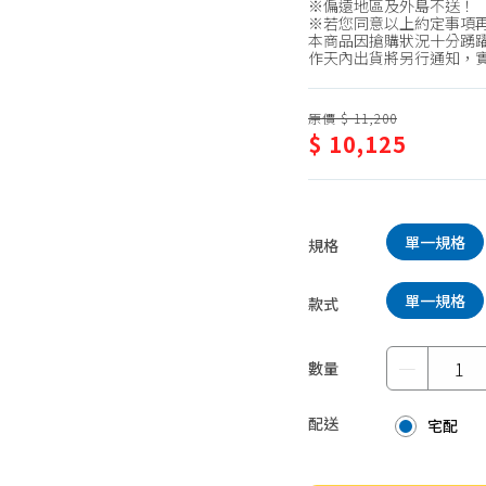
※偏遠地區及外島不送！
蛋糕甜點、冰品
園藝植栽
※若您同意以上約定事項
本商品因搶購狀況十分踴躍
生鮮、蔬果 (免稅)
作天內出貨將另行通知，
生鮮、蔬果 (應稅)
原價 $ 11,200
$ 10,125
單一規格
規格
單一規格
款式
－
數量
配送
宅配