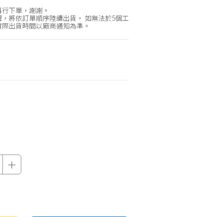
機車專區
再行下單，謝謝。
機車部品百貨
，將依訂單順序陸續出貨， 如無法於5個工
實際出貨時間以廠商通知為準。
汽車百貨
＋