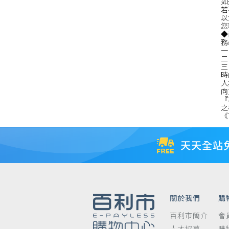
如
若
以
您
◆
務
一
二
三
時
人
向
『
之
《
天天全站
關於我們
購
百利市簡介
會
人才招募
購