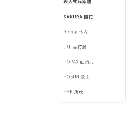
音/
崁入式瓦斯爐
烹調家電
廚房家電
SAKURA 櫻花
廚
飲水、咖啡
Rinnai 林內
美容家電
衛
生活家電
JTL 喜特麗
福利品專區
三
TOPAX 莊頭北
HOSUN 豪山
機/
HMK 鴻茂
崁
入