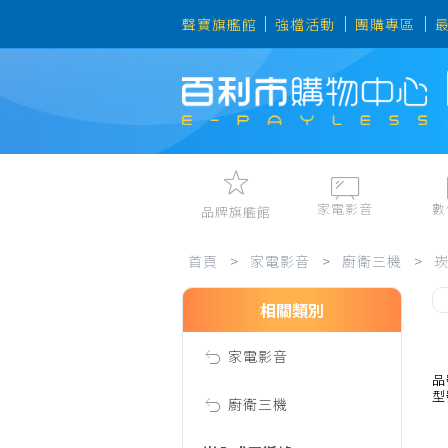
聲寶旗艦館
強檔活動
團購專區
家電影音
數
品牌旗艦館
家
視聽娛樂
手機、平
首頁
>
家電影音
>
廚衛三機
>
冷暖空調
數位周邊
電冰箱、冷凍櫃
筆電、桌
相關類別
電
洗衣機、乾衣機
資訊周邊
家電影音
電風扇、電暖器
影
品
型
清淨機、除濕機
廚衛三機
廚衛三機