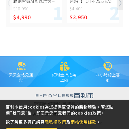
聯網智慧AI蒸氣烘烤爐
烤箱【TOT-F2523EA】
VSO2602 黑色
3
$10,990
$4,400
$
$4,990
$3,950
天天全站免運
紅利金折抵無
24小時線上客
費
上限
服
聲寶股份有限公司 統編：03607500
百利市使用cookies為您提供更優質的購物體驗。若您點
地址：333 桃園市龜山區大華里頂湖路 26-3 號
選"我同意"後，即表示您同意我們的cookies政策。
代表人：財團法人陳茂榜工商發展基金會
欲了解更多資訊請見
隱私權政策
及
網站使用條款
。
Copyright © 2021 SAMPO INC. All rights reserved.