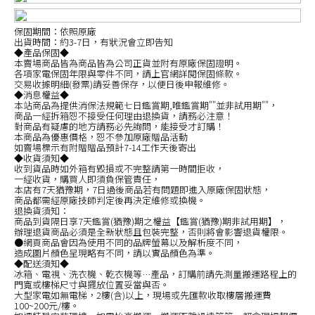
保固期間：依照原廠
出貨時間：約3-7日，有狀況會立即告知
◆產品保固◆
本賣場商品皆為商品皆為公司正貨並附有原廠保固證明。
各項家電保固年限與零件不同，請上官網詳閱保固條款。
交易收據明細(發票)請妥善保存，以便日後申報維修。
◆消息權益◆
本站商品為提供消保法規範七日鑑賞期,唯鑑賞期""並非試用期""，
商品一經拆箱恕不接受任何理由退換貨，請務必注意！
對商品有疑慮的地方請務必先詢問，能接受才訂購！
本商品為優惠價格，恕不參加原廠贈品活動
如賣場標示有附贈贈品預計7-14工作天後寄出
◆收貨須知◆
收到貨品時如外箱有毀損或不完整請第一時間拒收，
一經收貨，購買人即須負保管責任，
本店有7天猶豫期，7日過後商品若有問題即進入原廠保固狀態，
商品都需經原廠技師判定後再決定維修或換機。
退換貨須知：
商品到貨隔日享7天鑑賞(猶豫)期之權益【鑑賞(猶豫)期非試用期】，
辦理退貨商品必須是全新狀態且包裝完整，否則將會影響退貨權限。
●網頁商品會因為使用不同的品牌螢幕以及解析度不同，
造成圖片顏色呈現略有不同，請以實品顏色為準。
◆配送須知◆
冰箱、電視、洗衣機、乾衣機等…產品，訂購前請先測量搬運路程上的
門寬或樓梯尺寸與擺放位置妥當與否。
大型家電如無電梯，2樓(含)以上，現場或先匯款收取樓層搬運費
100~200元/樓。