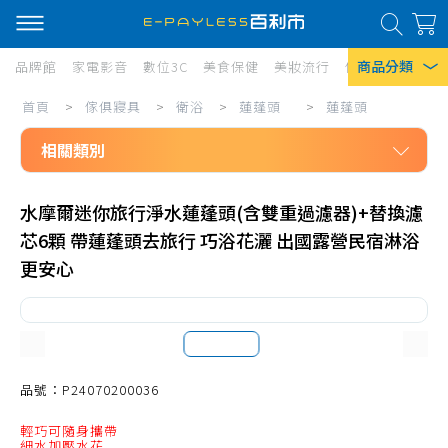
商品分類
品牌館
家電影音
數位3C
美食保健
美妝流行
傢俱寢具
居家
傢
首頁
>
傢俱寢具
>
衛浴
>
蓮蓬頭
>
蓮蓬頭
熱門搜尋
俱
相關類別
風扇
寢
口罩
傢俱寢具
具/
水摩爾迷你旅行淨水蓮蓬頭(含雙重過濾器)+替換濾
衛浴
衛
除濕機
芯6顆 帶蓮蓬頭去旅行 巧浴花灑 出國露營民宿淋浴
蓮蓬頭
浴/
衛生紙
更安心
蓮蓬頭
蓮
Iphone 17
蓬
蓮蓬頭濾心
頭/
蓮蓬頭配件
品號：P24070200036
蓮
蓬
輕巧可隨身攜帶
細水加壓水花