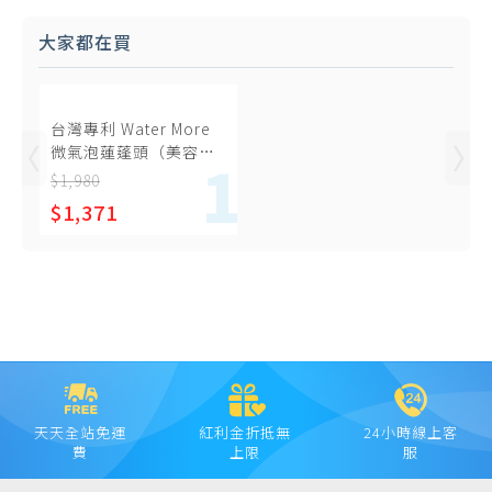
大家都在買
台灣專利 Water More
微氣泡蓮蓬頭（美容級
花灑 KB688+透明雙重除
$1,980
氯過濾器+替換濾芯6
$1,371
顆）
天天全站免運
紅利金折抵無
24小時線上客
費
上限
服