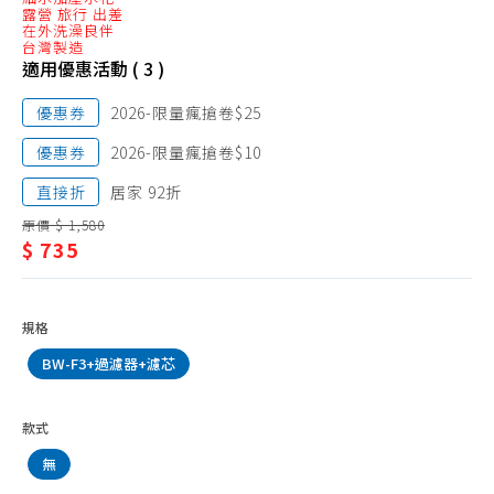
頭
露營 旅行 出差
在外洗澡良伴
台灣製造
適用優惠活動 ( 3 )
優惠券
2026-限量瘋搶卷$25
優惠券
2026-限量瘋搶卷$10
直接折
居家 92折
原價 $ 1,580
$ 735
規格
BW-F3+過濾器+濾芯
款式
無