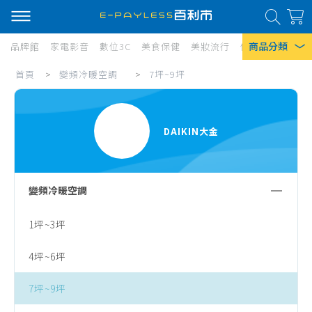
商品分類
品牌館
家電影音
數位3C
美食保健
美妝流行
傢俱寢具
居家
7
首頁
>
變頻冷暖空調
>
7坪~9坪
熱門搜尋
坪
風扇
~9
DAIKIN大金
口罩
坪
除濕機
衛生紙
變頻冷暖空調
Iphone 17
1坪~3坪
4坪~6坪
7坪~9坪