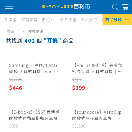
商品分類
品牌館
家電影音
數位3C
美食保健
美妝流行
傢俱寢具
居家
首頁
>
搜尋結果
熱門搜尋
Current:
共找到
402
個
耳機
商品
風扇
口罩
Samsung 三星適用 AKG
【Philips 飛利浦】完美氣
除濕機
調校 入耳式耳機 Type C
密高音質 入耳式耳機｜黑
(袋裝) 適用Galaxy Z
色
衛生紙
$1,390
$499
Fold7 Filp7 - 黑色
$446
$399
Iphone 17
【E-books】SS67 骨傳導
【soundcore】AeroClip
開放式運動耳掛藍牙耳機
開放式藍牙耳夾耳機｜霧
夜黑
$990
$3,690