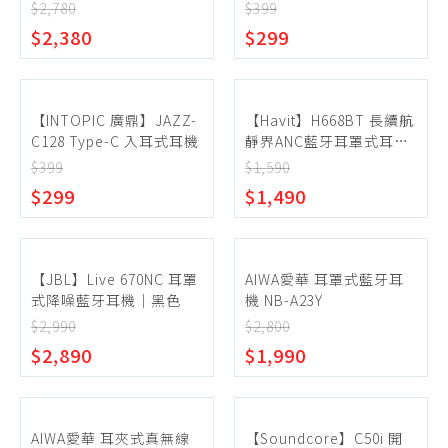
$2,780
$399
$2,380
$299
【INTOPIC 廣鼎】JAZZ-
【Havit】H668BT 長續航
C128 Type-C 入耳式耳機
靜界ANC藍牙耳罩式耳機
｜黑色
$399
$1,590
$299
$1,490
【JBL】Live 670NC 耳罩
AIWA愛華 耳罩式藍牙耳
式降噪藍牙耳機｜黑色
機 NB-A23Y
$2,990
$2,800
$2,890
$1,990
AIWA愛華 耳夾式真無線
【Soundcore】C50i 開