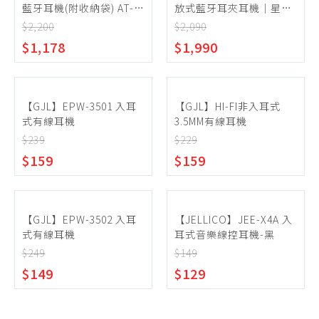
藍牙耳機(附收納袋) AT-
放式藍牙耳夾耳機｜星墨
H06 EDGE
黑
$2,200
$2,090
$1,178
$1,990
【GJL】EPW-3501 入耳
【GJL】HI-FI非入耳式
式有線耳機
3.5MM有線耳機
$239
$229
$159
$159
【GJL】EPW-3502 入耳
【JELLICO】JEE-X4A 入
式有線耳機
耳式音樂線控耳機-黑
$249
$149
$149
$129