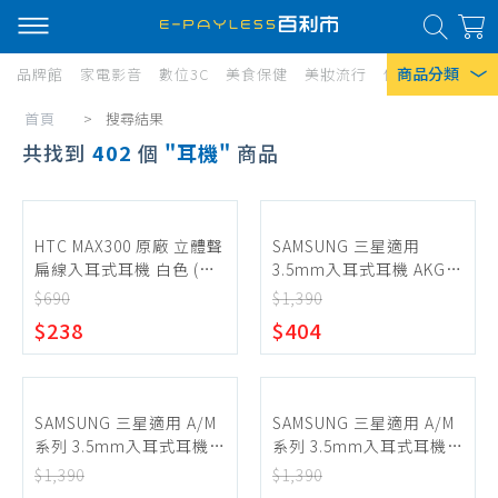
商品分類
品牌館
家電影音
數位3C
美食保健
美妝流行
傢俱寢具
居家
首頁
>
搜尋結果
熱門搜尋
Current:
共找到
402
個
耳機
商品
風扇
口罩
HTC MAX300 原廠 立體聲
SAMSUNG 三星適用
除濕機
扁線入耳式耳機 白色 (密
3.5mm入耳式耳機 AKG雙
封袋裝)
動圈 IG955 (袋裝)-黑色
衛生紙
$690
$1,390
$238
$404
Iphone 17
SAMSUNG 三星適用 A/M
SAMSUNG 三星適用 A/M
系列 3.5mm入耳式耳機
系列 3.5mm入耳式耳機
AKG雙動圈 IG955 (袋裝)-
AKG雙動圈 IG955 (袋裝)-
$1,390
$1,390
黑色
白色