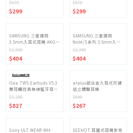
$579
$579
$299
$299
SAMSUNG 三星適用
SAMSUNG 三星適用
3.5mm入耳式耳機 AKG雙
Note/S系列 3.5mm入耳
動圈 IG955 (袋裝)-白色
式耳機 AKG雙動圈 IG955
$1,390
$1,390
(袋裝)-白色
$404
$404
熱銷一空
iSee TWS Earbuds V5.3
a+plus鋁合金入耳式可通
雙耳觸控真無線藍牙耳機
話立體聲耳機
Airduos 3
$1,290
$690
$827
$267
Sony ULT WEAR WH-
SEEHOT 耳塞式耳機麥克