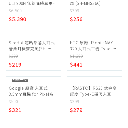
ULT900N 無線降噪耳罩式
風 (SH-MHS366)
耳機
$6,500
$399
$5,390
$256
SeeHot 嘻哈部落入耳式
HTC 原廠 USonic MAX-
音樂耳機麥克風(SH-
320 入耳式耳機 Type-C -
MHS340)
灰 (密封袋裝)
$299
$1,290
$219
$441
熱銷一空
Google 原廠 入耳式
【RASTO】RS33 鈦金高
3.5mm耳機 for Pixel系列
感度 Type-C磁吸入耳式
(密封袋裝)
耳機
$590
$399
$321
$279