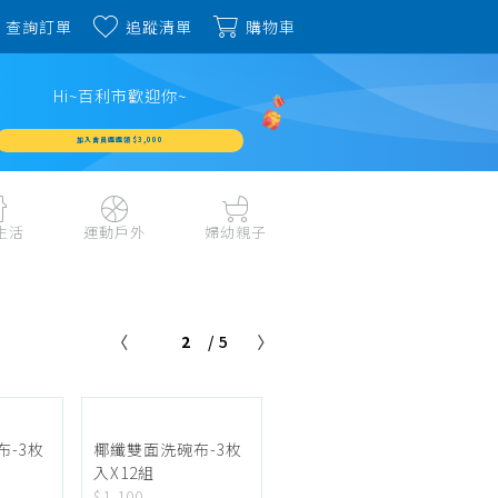
查詢訂單
追蹤清單
購物車
Hi~百利市歡迎你~
加入會員週週領 $3,000
生活
運動戶外
婦幼親子
戶外露營、登山用品
嬰幼成長、清潔日用
水上運動、潛水
哺育餐食、奶瓶奶嘴
2
/ 5
旅行用品、行李箱、
書包、兒童生活用品
雨具
品
外出用品
健身、運動器材
玩具、積木、拼圖
運動配件、護具
寵物用品
教具、童書、美勞
-3枚
椰纖雙面洗碗布-3枚
自行車、電動車系列
入X12組
家庭護理 、銀髮生活
$1,100