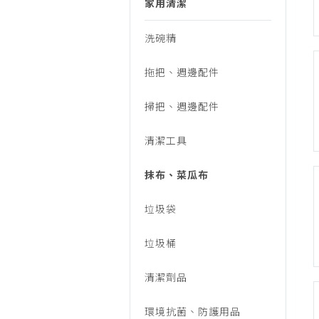
瓜
家用清潔
烹調家電
廚房家電
洗碗精
布
飲水、咖啡
拖把、週邊配件
美容家電
生活家電
掃把、週邊配件
福利品專區
清潔工具
抹布、菜瓜布
垃圾袋
垃圾桶
清潔劑品
環境抗菌、防護用品