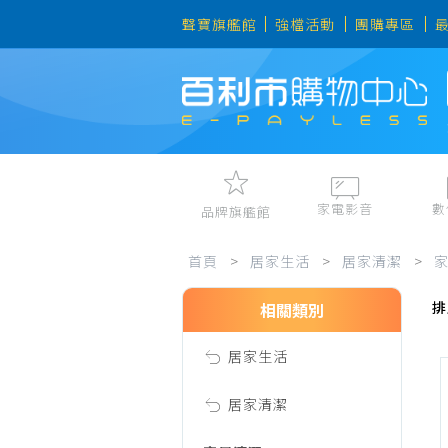
聲寶旗艦館
強檔活動
團購專區
家電影音
數
品牌旗艦館
抹
視聽娛樂
手機、平
首頁
>
居家生活
>
居家清潔
>
冷暖空調
數位周邊
排
電冰箱、冷凍櫃
筆電、桌
相關類別
布、
洗衣機、乾衣機
資訊周邊
居家生活
電風扇、電暖器
菜
清淨機、除濕機
居家清潔
廚衛三機