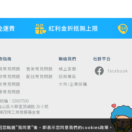
免運費
紅利金折抵無上限
物指南
聯絡我們
社群平台
員常見問題
售後常見問題
線上客服
facebook
物常見問題
配送常見問題
招商專區
款常見問題
大宗/企業採購
惠常見問題
編：03607500
龜山區大華里頂湖路 26-3 號
陳茂榜工商發展基金會
若您點選"我同意"後，即表示您同意我們的cookies政策。