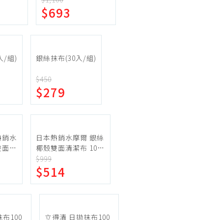
機車專區
$693
機車部品百貨
汽車百貨
入/組)
銀絲抹布(30入/組)
$450
$279
熱銷水
日本熱銷水摩爾 銀絲
雙面清
椰殼雙面清潔布 10入
組
$999
$514
布100
立得清 日拋抹布100