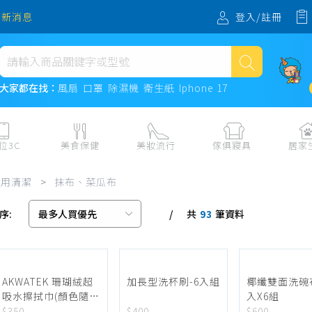
登入/註冊
最新消息
熱門搜尋
大家都在找：
風扇
口罩
除濕機
衛生紙
Iphone 17
風扇
口罩
位3C
美食保健
美妝流行
傢俱寢具
居家
除濕機
板、周邊
保健食品
美妝保養
收納
日用耗品
家用清潔
>
抹布、菜瓜布
衛生紙
電子票券
流行配飾
傢俱、床墊
居家清潔
序:
共
筆資料
機
紙本票券
寢具
餐廚
93
Iphone 17
水、飲料、沖泡
傢飾百貨
生活其他用
民生食材、烹飪調味
衛浴
成人用品🔞
熟食、小吃、滷味
居家裝修
寵物飼料、
AKWATEK 珊瑚絨超
加長型洗杯刷-6入組
椰纖雙面洗碗布
吸水擦拭巾(顏色隨機
入X6組
零食、果乾、肉乾
開運
出貨) AK-09092 超值
$350
$400
$600