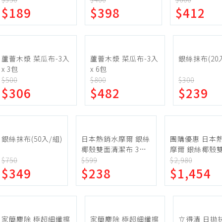
$189
$398
$412
2入組
蛋糕甜點、冰品
園藝植栽
生鮮、蔬果 (免稅)
生鮮、蔬果 (應稅)
蘆薈木漿 菜瓜布-3入
蘆薈木漿 菜瓜布-3入
銀絲抹布(20
x 3包
x 6包
$500
$800
$300
$306
$482
$239
銀絲抹布(50入/組)
日本熱銷水摩爾 銀絲
團購優惠 日本
椰殼雙面清潔布 3入
摩爾 銀絲椰殼
組
潔布 50入組
$750
$599
$2,980
$349
$238
$1,454
家簡塵除 極超細纖擦
家簡塵除 極超細纖擦
立得清 日拋抹