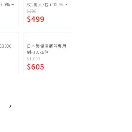
100%嫘
枚2捲入/包 (100%嫘
縈)*3組
$899
$499
B3030
日本製保溫瓶蓋專用
布
刷-3入x6包
$1,000
$605