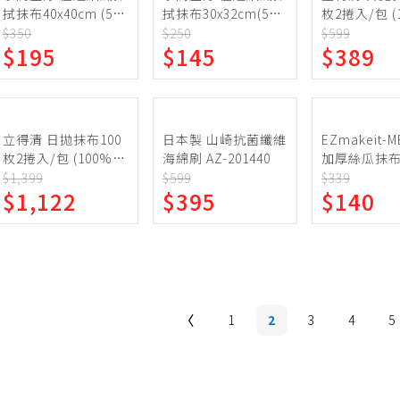
拭抹布40x40cm (5+1
拭抹布30x32cm(5+1
枚2捲入/包 (
入)
入)
縈)*2組
$350
$250
$599
$195
$145
$389
立得清 日拋抹布100
日本製 山崎抗菌纖維
EZmakeit-M
枚2捲入/包 (100%嫘
海綿刷 AZ-201440
加厚絲瓜抹
縈)*6組
$1,399
$599
$339
$1,122
$395
$140
1
2
3
4
5