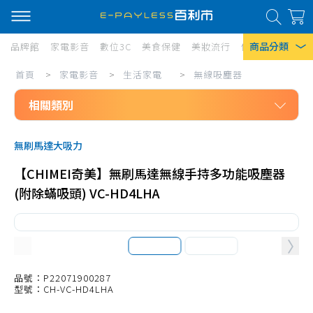
商品分類
品牌館
家電影音
數位3C
美食保健
美妝流行
傢俱寢具
居家
家
首頁
>
家電影音
>
生活家電
>
無線吸塵器
熱門搜尋
電
相關類別
風扇
影
口罩
家電影音
音/
無刷馬達大吸力
生活家電
生
除濕機
【CHIMEI奇美】無刷馬達無線手持多功能吸塵器
免治馬桶座
活
衛生紙
(附除蟎吸頭) VC-HD4LHA
無線吸塵器
家
Iphone 17
電/
有線吸塵器
無
筒式吸塵器
線
吸塵器耗材、配件
品號：P22071900287
型號：CH-VC-HD4LHA
吸
掃地機、配件