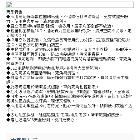
商品特色
◆採用高速低噪數位無刷馬達，不僅降低打掃時噪音，更有效提升吸
力，使用壽命更長，清潔最犀利。
◆直立吸塵/手持吸塵/除蟎一機多用，居家角落全都不放過。
◆輕量化主機僅1KG，搭配省力握把及無線設計，清掃空間不受限，走
到哪吸到哪。
◆採用高效鋰電池，充滿電最長可使用約30分鐘，高/低速檔兩段吸力
選擇，可視髒污情況自由調整。
◆主動式掃刷，軟膠條及細刷毛交錯設計，清潔同步卷掃，一吸即淨。
◆毛條滾軸可拆卸設計，防止毛髮纏繞，清潔更容易。
◆LED照明地刷，即使沙發下的暗處或房間角落都能輕鬆清潔，零死角
吸塵更便利。
◆LED電動地刷適用於地板/地毯/樓梯等大面積範圍。
◆地刷可多角度靈活轉動，死角易清理。
◆附贈強力除蟎吸頭，每分鐘強力震動拍打7000次，有效清除家中塵
蟎。
◆扁吸嘴適用於清潔各式縫隙，車內死角也輕鬆吸。
◆毛刷吸頭適合清潔不規則/軟質表面，如鍵盤、電器散熱孔、窗簾等。
◆可水洗HEPA高效濾網+不鏽鋼前置濾網極淨多重過濾，有效阻隔髒空
氣與灰塵避免二次汙染，環保又便利。
◆採用透明集塵盒髒污看得見，貼心一鍵倒塵設計，傾倒便利灰塵不沾
手。
◆多功能配件組：除蟎吸頭/扁吸嘴/毛刷吸頭，清潔範圍超廣泛。
◆電池通過SGS安全檢測，使用更安心。