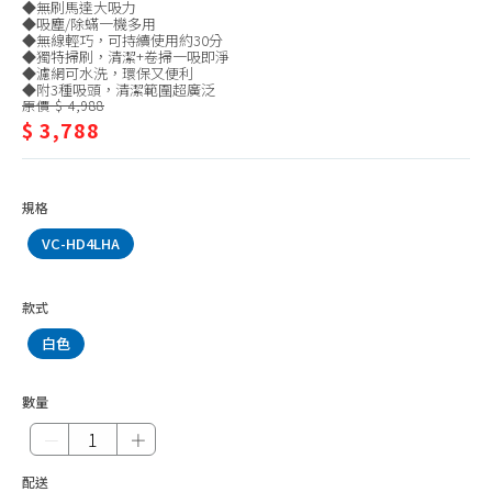
◆無刷馬達大吸力
塵
塵蟎機、耗材
◆吸塵/除蟎一機多用
◆無線輕巧，可持續使用約30分
器
除菌、消毒機
◆獨特掃刷，清潔+卷掃一吸即淨
◆濾網可水洗，環保又便利
◆附3種吸頭，清潔範圍超廣泛
清潔機、洗地機
原價 $ 4,988
$ 3,788
殺菌燈
加濕器
檯燈、夾燈、配件
規格
捕蚊燈
VC-HD4LHA
捕蚊拍
款式
掛燙機、熨斗
白色
除毛球機、縫紉機
電話、對講機
數量
插座、延長線
－
＋
辦公家電
配送