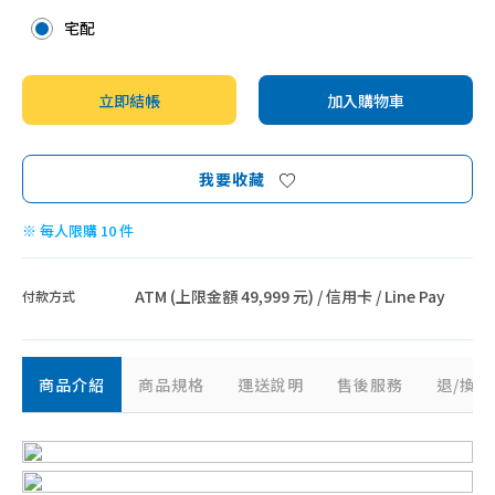
智能家電
宅配
立即結帳
加入購物車
我要收藏
※ 每人限購 10 件
ATM (上限金額 49,999 元) / 信用卡 / Line Pay
付款方式
商品介紹
商品規格
運送說明
售後服務
退/換