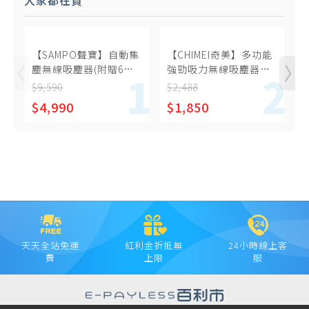
大家都在買
【SAMPO聲寶】自動集
【CHIMEI奇美】多功能
塵無線吸塵器(附贈6件
強勁吸力無線吸塵器
集塵袋) EC-UA18UNT
VC-HP4LSA
V
$9,590
$2,488
$
$4,990
$1,850
天天全站免運
紅利金折抵無
24小時線上客
費
上限
服