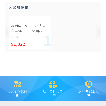
大家都在買
時尚星ERGOLINK人因
高亮AMOLED全圓心率
血氧通話手錶
$2,580
$1,822
天天全站免運
紅利金折抵無
24小時線上客
費
上限
服