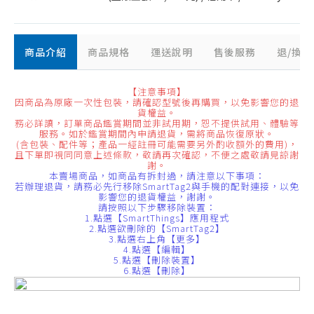
商品介紹
商品規格
運送說明
售後服務
退/換
【注意事項】
因商品為原廠一次性包裝，請確認型號後再購買，以免影響您的退
貨權益。
務必詳讀，訂單商品鑑賞期間並非試用期，恕不提供試用、體驗等
服務。如於鑑賞期間內申請退貨，需將商品恢復原狀。
(含包裝、配件等；產品一經註冊可能需要另外酌收額外的費用)，
且下單即視同同意上述條款，敬請再次確認，不便之處敬請見諒謝
謝。
本賣場商品，如商品有拆封過，請注意以下事項：
若辦理退貨，請務必先行移除SmartTag2與手機的配對連接，以免
影響您的退貨權益，謝謝。
請按照以下步驟移除裝置：
1.點選【SmartThings】應用程式
2.點選欲刪除的【SmartTag2】
3.點選右上角【更多】
4.點選【編輯】
5.點選【刪除裝置】
6.點選【刪除】