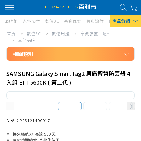
商品分類
品牌館
家電影音
數位3C
美食保健
美妝流行
傢俱寢具
居家
數
首頁
>
數位3C
>
數位周邊
>
穿戴裝置、配件
熱門搜尋
位
>
其他品牌
風扇
3C/
相關類別
口罩
數
數位3C
位
除濕機
SAMSUNG Galaxy SmartTag2 原廠智慧防丟器 4
數位周邊
入組 EI-T5600K ( 第二代 )
周
衛生紙
穿戴裝置、配件
邊/
Iphone 17
Apple Watch
穿
Amazfit 華米
戴
HUAWEI WATCH
品號：P23121400017
裝
其他品牌
置、
持久續航力 長達 500 天
IP67防塵防水 直覺化使用