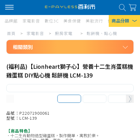
商品分類
品牌館
家電影音
數位3C
美食保健
美妝流行
傢俱寢具
居家
家
首頁
>
家電影音
>
廚房家電
>
鬆餅機、點心機
熱門搜尋
電
相關類別
風扇
影
口罩
家電影音
音/
(福利品)【Lionheart獅子心】營養十二生肖蛋糕機
廚房家電
廚
除濕機
雞蛋糕 DIY點心機 鬆餅機 LCM-139
紫(紅)外線烘碗機
房
衛生紙
溫風式烘碗機
家
Iphone 17
電/
懸掛式烘碗機
鬆
落地式烘碗機
品號：P22071900061
型號：LCM-139
餅
嵌入式烘碗機
【商品特色】
機、
洗碗機、耗材
．十二生肖動物造型雞蛋糕，製作簡單，寓教於樂。