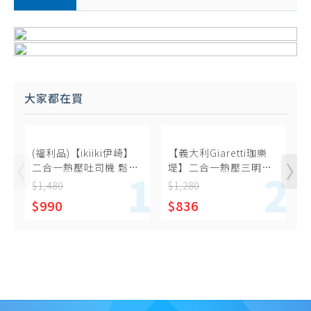
大家都在買
(福利品)【ikiiki伊崎】
【義大利Giaretti珈樂
(
二合一熱壓吐司機 鬆餅
堤】二合一熱壓三明治
機 紅IK-SM2001
鬆餅機 GT-SW01
$1,480
$1,280
$
1
$990
$836