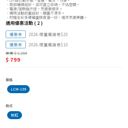
．DIY自己動手做，營養、衛生、方便。
點
氣炸鍋、油炸鍋
．底部繞線設計，並可直立收納，不佔空間。
．電源/加熱指示燈，烹調更順手。
心
．獨特活動前蓋設計，開蓋不燙手。
電磁爐
．附贈全彩多樣雞蛋糕食譜一份，增添烹調樂趣。
機
適用優惠活動 ( 2 )
電陶爐、黑晶爐
壓力鍋、燉鍋
優惠券
2026-限量瘋搶卷$25
電火鍋、萬用鍋
優惠券
2026-限量瘋搶卷$10
美食鍋、其他
原價 $ 1,280
$ 799
電烤盤
鬆餅機、點心機
規格
烤麵包、早餐機
LCM-139
製麵(包)機、發酵箱
調理機、研磨機
款式
調理攪拌棒
粉紅
果汁、榨汁機