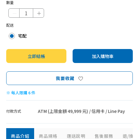
豆漿、優格機
數量
－
＋
藥膳壼、養身壺
乾果、真空包裝機
配送
料理秤、其他配件
宅配
廚餘機
立即結帳
加入購物車
我要收藏
※ 每人限購 6 件
ATM (上限金額 49,999 元) / 信用卡 / Line Pay
付款方式
商品介紹
商品規格
運送說明
售後服務
退/換