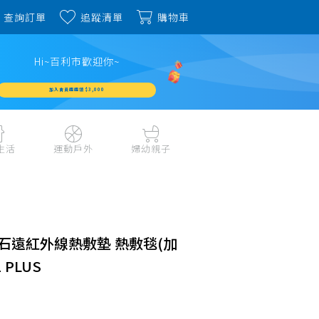
查詢訂單
追蹤清單
購物車
Hi~百利市歡迎你~
加入會員週週領 $3,000
生活
運動戶外
婦幼親子
戶外露營、登山用品
嬰幼成長、清潔日用
水上運動、潛水
哺育餐食、奶瓶奶嘴
旅行用品、行李箱、
書包、兒童生活用品
雨具
石遠紅外線熱敷墊 熱敷毯(加
品
外出用品
健身、運動器材
 PLUS
玩具、積木、拼圖
運動配件、護具
寵物用品
教具、童書、美勞
自行車、電動車系列
家庭護理 、銀髮生活