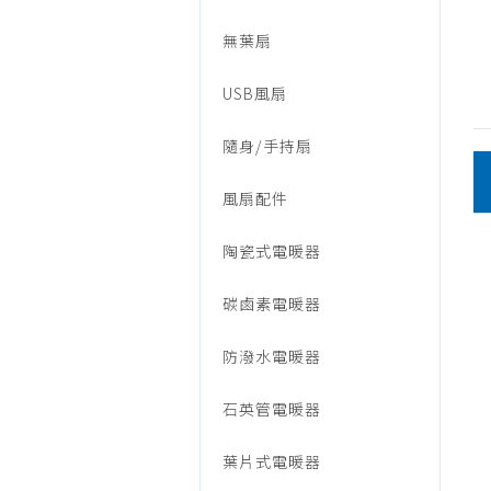
熱
無葉扇
敷
USB風扇
隨身/手持扇
墊
風扇配件
陶瓷式電暖器
碳鹵素電暖器
防潑水電暖器
石英管電暖器
葉片式電暖器