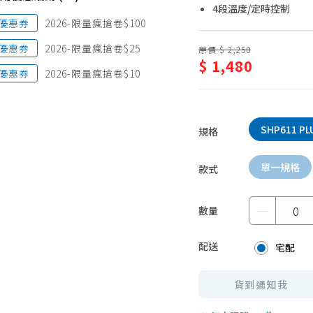
4段溫度/定時控制
蛋糕甜點、冰品
園藝植栽
優惠券
2026-限量瘋搶卷$100
生鮮、蔬果 (免稅)
優惠券
2026-限量瘋搶卷$25
原價 $ 2,250
生鮮、蔬果 (應稅)
$ 1,480
優惠券
2026-限量瘋搶卷$10
SHP611 PL
規格
單一規格
款式
－
數量
配送
宅配
貨到通知我