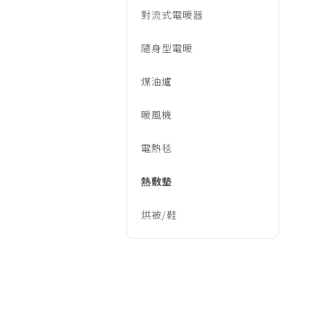
對流式電暖器
隨身型電暖
煤油爐
暖風機
電熱毯
熱敷墊
烘被/鞋