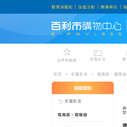
聲寶旗艦館
強檔活動
團購專區
家電影音
數
品牌旗艦館
家
視聽娛樂
手機、平
首頁
>
家電影音
>
電風扇、電暖器
冷暖空調
數位周邊
電冰箱、冷凍櫃
筆電、桌
相關類別
電
洗衣機、乾衣機
資訊周邊
家電影音
電風扇、電暖器
影
品
型
清淨機、除濕機
電風扇、電暖器
廚衛三機
適