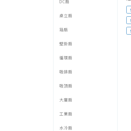
音/
DC扇
烹調家電
廚房家電
桌立扇
電
飲水、咖啡
箱扇
美容家電
風
生活家電
壁掛扇
福利品專區
扇、
循環扇
吸排扇
電
吸頂扇
暖
大廈扇
工業扇
器/
水冷扇