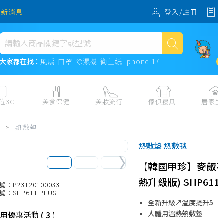
登入/註冊
最新消息
熱門搜尋
大家都在找：
風扇
口罩
除濕機
衛生紙
Iphone 17
風扇
口罩
位3C
美食保健
美妝流行
傢俱寢具
居家
除濕機
板、周邊
保健食品
美妝保養
收納
日用耗品
>
熱敷墊
衛生紙
電子票券
流行配飾
傢俱、床墊
居家清潔
熱敷墊 熱敷毯
機
紙本票券
寢具
餐廚
Iphone 17
【韓國甲珍】麥飯
水、飲料、沖泡
傢飾百貨
生活其他用
熱升級版) SHP611
民生食材、烹飪調味
衛浴
成人用品🔞
號：P23120100033
號：SHP611 PLUS
熟食、小吃、滷味
居家裝修
寵物飼料、
全新升級↗溫度提升5
零食、果乾、肉乾
開運
人體用溫熱熱敷墊
用優惠活動 ( 3 )