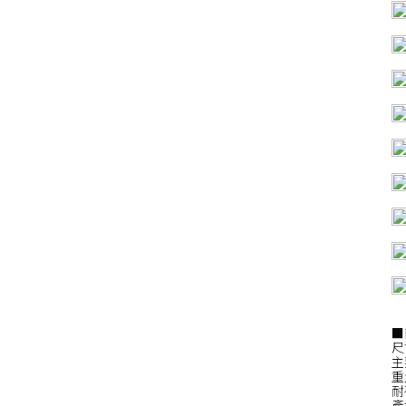
■
尺寸
主
重
耐
產