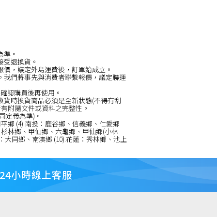
為準。
接受退換貨。
報價，議定外島運費後，訂單始成立。
費。我們將事先與消費者聯繫報價，議定聯運
並確認購買後再使用。
換貨時換貨商品必須是全新狀態(不得有刮
所有附隨文件或資料之完整性。
司定義為準)。
、和平鄉 (4).南投：鹿谷鄉、信義鄉、仁愛鄉
內門鄉、杉林鄉、甲仙鄉、六龜鄉、甲仙鄉(小林
蘭：大同鄉、南澳鄉 (10).花蓮：秀林鄉、池上
24小時線上客服