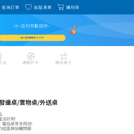
查詢訂單
追蹤清單
購物車
Hi~百利市歡迎你~
加入會員週週領 $3,000
生活
運動戶外
婦幼親子
戶外露營、登山用品
嬰幼成長、清潔日用
水上運動、潛水
哺育餐食、奶瓶奶嘴
旅行用品、行李箱、
書包、兒童生活用品
雨具
發邊桌/置物桌/外送桌
品
外出用品
健身、運動器材
玩具、積木、拼圖
品
運動配件、護具
靈活好用!
寵物用品
教具、童書、美勞
、電話桌等多用途!
自行車、電動車系列
的碰面與接觸問題
家庭護理 、銀髮生活