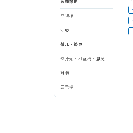
具/
客廳傢俱
烹調家電
廚房家電
電視櫃
傢
飲水、咖啡
沙發
美容家電
俱、
生活家電
茶几、邊桌
福利品專區
床
懶骨頭、和室椅、腳凳
鞋櫃
墊/
展示櫃
客
廳