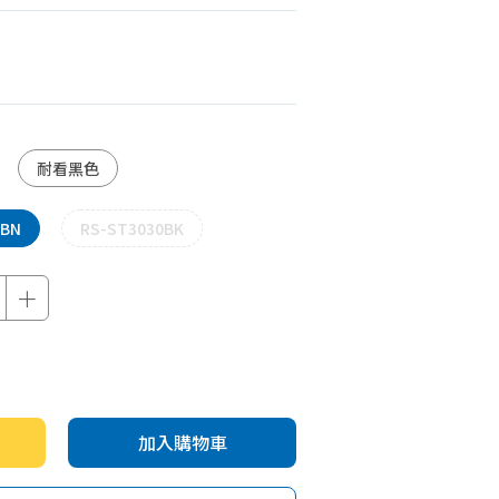
機車專區
機車部品百貨
汽車百貨
耐看黑色
0BN
RS-ST3030BK
＋
加入購物車