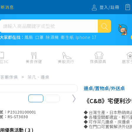
登入/註冊
最新消息
熱門搜尋
大家都在找：
風扇
口罩
除濕機
衛生紙
Iphone 17
風扇
口罩
位3C
美食保健
美妝流行
傢俱寢具
居家
除濕機
板、周邊
保健食品
美妝保養
收納
日用耗品
客廳傢俱
>
茶几、邊桌
衛生紙
電子票券
流行配飾
傢俱、床墊
居家清潔
邊桌/置物桌/外送桌
機
紙本票券
寢具
餐廚
Iphone 17
《C&B》宅便利沙
水、飲料、沖泡
傢飾百貨
生活其他用
民生食材、烹飪調味
衛浴
成人用品🔞
號：P23120100001
◆ 台灣生產，日本熱銷商
號：RS-ST3030
◆ 各種空間都適宜、輕巧
熟食、小吃、滷味
居家裝修
寵物飼料、
◆ 可作茶几邊桌、床邊桌
◆ 在門口可置餐解決外送
零食、果乾、肉乾
開運
用優惠活動 ( 3 )