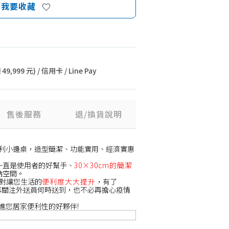
我要收藏
9,999 元) / 信用卡 / Line Pay
售後服務
退/換貨說明
利小邊桌，造型簡潔、功能實用、經濟實惠
一直是使用者的好幫手、
30×30cm的簡潔
納空間。
對讓您生活的
便利度大大提升
，有了
再關注外送員何時送到，也不必再擔心疫情
進您居家便利性的好夥伴!