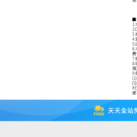
■
1
2
3
4
5
6
費
7
8
傷
9
(
(
村
鄉
天天全站