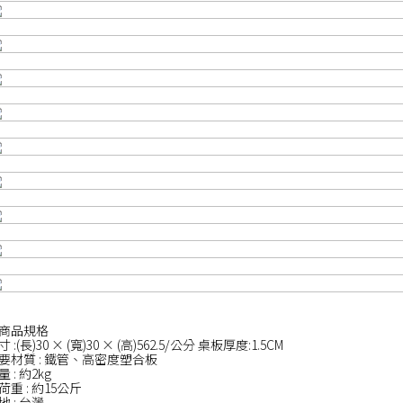
商品規格
 :(長)30 × (寬)30 × (高)562.5/公分 桌板厚度:1.5CM
要材質 : 鐵管、高密度塑合板
量 : 約2kg
荷重 : 約15公斤
地 : 台灣