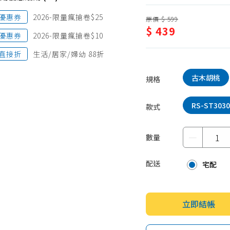
蛋糕甜點、冰品
園藝植栽
優惠券
2026-限量瘋搶卷$25
原價 $ 599
生鮮、蔬果 (免稅)
$ 439
優惠券
2026-限量瘋搶卷$10
生鮮、蔬果 (應稅)
直接折
生活/居家/婦幼 88折
古木胡桃
規格
RS-ST303
款式
－
數量
配送
宅配
立即結帳