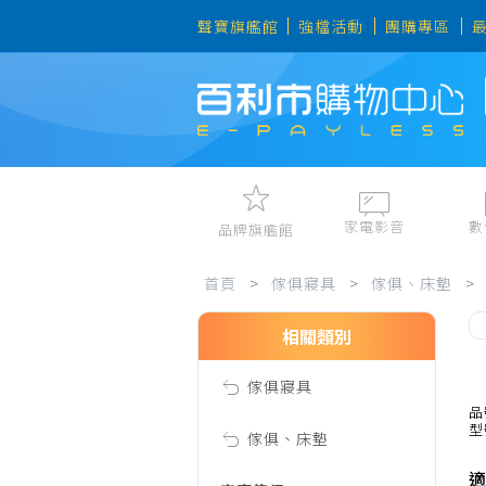
聲寶旗艦館
強檔活動
團購專區
家電影音
數
品牌旗艦館
傢
視聽娛樂
手機、平
首頁
>
傢俱寢具
>
傢俱、床墊
>
冷暖空調
數位周邊
電冰箱、冷凍櫃
筆電、桌
相關類別
俱
洗衣機、乾衣機
資訊周邊
傢俱寢具
電風扇、電暖器
寢
品
型
清淨機、除濕機
傢俱、床墊
廚衛三機
適