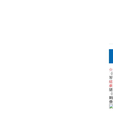
傢
俱/
茶
几、
☆
邊
《
等
結
桌
桌
隨
《
期
價