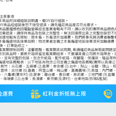
注意事項
.本商品附詳細組裝說明書，需DIY自行組裝。
.DIY商品經組裝後恕不接受退貨，請先確認商品是否符合要求。
.商品圖檔顏色因電腦螢幕設定差異會略有不同，請以收到的實際商品顏色
.若需退貨，請保持商品及包裝之完整性，無法回復原出貨之完整包裝恕不
.送達地點有否限制：限本島，外島須外加運費。我們將事先與消費者聯繫
.本島偏遠地區接單說明：物流業者定義之本島偏遠地區接單須另加聯運
後，訂單始成立。
.鑑賞期限制說明：溫馨提醒，鑑賞期非試用期, 敬請確認商品無瑕庛問題
.收到貨品時，要將外箱保留至鑑賞期結束，不要讓貨運公司將外箱帶走，
)，並有完整的包裝，包含外紙箱、配件紙箱、保麗龍、保護袋、贈品等
.偏遠地區概略表：以下地區為物流公司定義之偏遠地區概略(實際以貨運公
1).新竹：尖石鄉、五峰鄉 (2).苗栗：泰安鄉 (3).台中：梨山、谷關、環山
5).雲林：古坑鄉 (6).嘉義：阿里山鄉、梅山鄉、嘉義農場 (7).高雄：
)、六龜鄉(寶來村) (8).屏東：霧台鄉、春日鄉、泰武鄉、三地門鄉 (9).宜
、海端鄉 (11).台東：長濱鄉、東河鄉(北源村)、台東地區(牧場&監獄)
免運費
紅利金折抵無上限