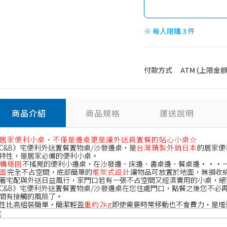
※ 每人限購 3 件
付款方式
ATM (上限金額 4
商品介紹
商品規格
運送說明
居家便利小桌，不僅是邊桌更是讓外送員置餐的貼心小桌☆
C&B》宅便利外送置餐置物桌/沙發邊桌，是
台灣精製外銷日本
的居家便
特性，是居家必備的便利小桌。
構穩固
不搖晃的便利小邊桌，在沙發邊、床邊、書桌邊、餐桌邊···
面
完全不占空間，底部簡單的
框架式設計
讓物品可放置於地面，無損收
著宅配與外送日益風行，家門口若有一張不占空間又經濟實用的小桌，絕
C&B》宅便利外送置餐置物桌/沙發邊桌在您住處門口，點餐之後您不必
間有接觸的風險了。
性比高組裝簡單，簡潔輕盈
重約2kg
即使需要時常移動也不會費力，是增