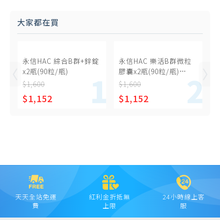
大家都在買
永信HAC 綜合B群+鋅錠
永信HAC 樂活B群微粒
x2瓶(90粒/瓶)
膠囊x2瓶(90粒/瓶)
-2027/02/28到期
$1,600
$1,600
$1,152
$1,152
天天全站免運
紅利金折抵無
24小時線上客
費
上限
服