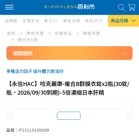
商品分類
品牌館
家電影音
數位3C
美食保健
美妝流行
傢俱寢具
居家
美
首頁
>
美食保健
>
保健食品
>
機能保健
熱門搜尋
食
>
維他命B群
風扇
保
相關類別
口罩
健/
美食保健
保
除濕機
多種活力因子 提升體力更加分
保健食品
健
衛生紙
【永信HAC】哈克麗康-複合B群膜衣錠x2瓶(30錠/
機能保健
食
瓶，2026/09/30到期)-5倍濃縮日本肝精
Iphone 17
維他命A
品/
維他命B群
機
維他命C
能
維他命D
品號：P23110100009
保