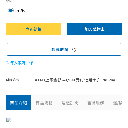
配送
宅配
立即結帳
加入購物車
我要收藏
※ 每人限購 12 件
ATM (上限金額 49,999 元) / 信用卡 / Line Pay
付款方式
商品介紹
商品規格
運送說明
售後服務
退/換