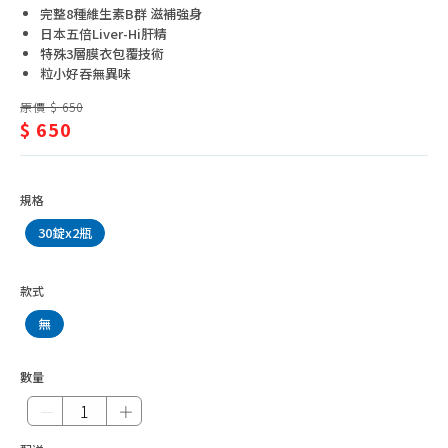
維他命E
健/
完整8種維生素B群 滋補強身
日本五倍Liver-Hi肝精
綜合維他命
維
特殊3層膜衣包覆技術
發泡錠
粒小好吞無異味
他
益生菌、乳酸菌
原價 $ 650
命
$ 650
睛亮保健
B
魚油
群
規格
養生調理
30錠x2瓶
幫助入睡
雞精、滴雞精、魚精
款式
蜆精、蜆錠
無
特殊營養品
抗敏保健
數量
－
＋
骨骼保健
乳清蛋白