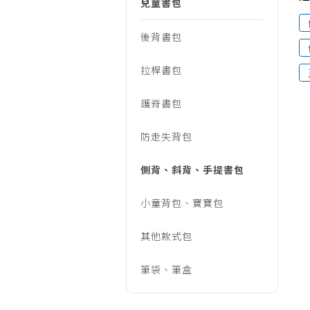
子/
兒童書包
烹調家電
廚房家電
後背書包
書
飲水、咖啡
拉桿書包
美容家電
包、
生活家電
護脊書包
福利品專區
兒
防走失背包
側背、斜背、手提書包
童
小童背包、寶寶包
生
其他款式包
筆袋、筆盒
活