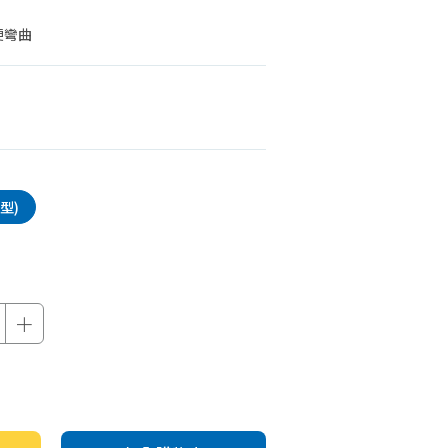
機車專區
便彎曲
機車部品百貨
汽車百貨
型)
＋