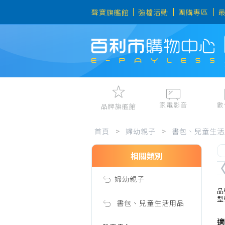
聲寶旗艦館
強檔活動
團購專區
家電影音
數
品牌旗艦館
婦
視聽娛樂
手機、平
首頁
>
婦幼親子
>
書包、兒童生活
冷暖空調
數位周邊
電冰箱、冷凍櫃
筆電、桌
相關類別
幼
洗衣機、乾衣機
資訊周邊
婦幼親子
電風扇、電暖器
親
品
型
清淨機、除濕機
書包、兒童生活用品
廚衛三機
適