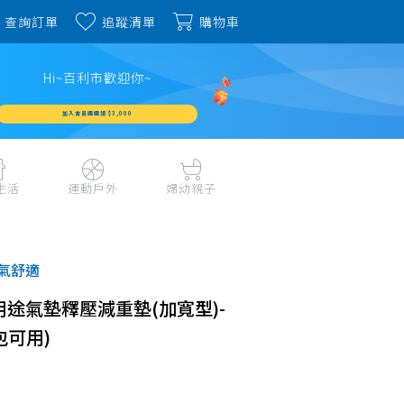
查詢訂單
追蹤清單
購物車
Hi~百利市歡迎你~
加入會員週週領 $3,000
生活
運動戶外
婦幼親子
戶外露營、登山用品
嬰幼成長、清潔日用
水上運動、潛水
哺育餐食、奶瓶奶嘴
氣舒適
旅行用品、行李箱、
書包、兒童生活用品
雨具
IY多用途氣墊釋壓減重墊(加寬型)-
品
外出用品
健身、運動器材
包可用)
玩具、積木、拼圖
運動配件、護具
寵物用品
教具、童書、美勞
自行車、電動車系列
家庭護理 、銀髮生活