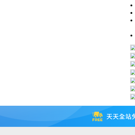
背、
斜
背、
手
提
書
天天全站