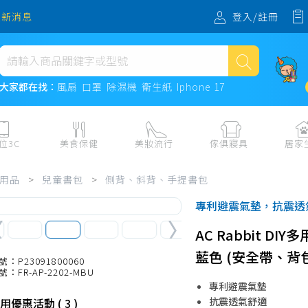
登入/註冊
最新消息
熱門搜尋
大家都在找：
風扇
口罩
除濕機
衛生紙
Iphone 17
風扇
口罩
位3C
美食保健
美妝流行
傢俱寢具
居家
除濕機
板、周邊
保健食品
美妝保養
收納
日用耗品
用品
>
兒童書包
>
側背、斜背、手提書包
衛生紙
電子票券
流行配飾
傢俱、床墊
居家清潔
專利避震氣墊，抗震透
機
紙本票券
寢具
餐廚
Iphone 17
AC Rabbit D
水、飲料、沖泡
傢飾百貨
生活其他用
藍色 (安全帶、背
民生食材、烹飪調味
衛浴
成人用品🔞
號：P23091800060
號：FR-AP-2202-MBU
熟食、小吃、滷味
居家裝修
寵物飼料、
專利避震氣墊
零食、果乾、肉乾
開運
抗震透氣舒適
用優惠活動 ( 3 )