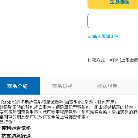
立即結帳
※ 每人限購 3 件
付款方式
ATM (上限金額 4
商品介紹
商品規格
運送說明
C Rabbit DIY多用途氣墊釋壓減重墊(加寬型)(安全帶、背包可用)
論是騎車時的背包或公事包，還是筆記型電腦包，爬山郊遊踏青的背包，
要您長時間背負重量，就可使用減壓氣墊，幫您減輕負擔，增加頸肩的舒
至開車的朋友都可以放在安全帶上當護套使用。
品特色：
專利避震氣墊
抗震透氣舒適