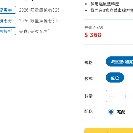
多用途氣墊釋壓
蛋糕甜點、冰品
園藝植栽
優惠券
2026-限量瘋搶卷$25
背面有3條立體車線方
生鮮、蔬果 (免稅)
優惠券
2026-限量瘋搶卷$10
生鮮、蔬果 (應稅)
原價 $ 485
直接折
美食/美妝 92折
$ 368
減重墊(加寬
規格
藍色
款式
－
數量
配送
宅配