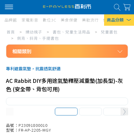
商品分類
品牌館
家電影音
數位3C
美食保健
美妝流行
傢俱寢具
居家
婦
首頁
>
婦幼親子
>
書包、兒童生活用品
>
兒童書包
熱門搜尋
幼
>
側背、斜背、手提書包
風扇
親
相關類別
口罩
子/
婦幼親子
書
除濕機
專利避震氣墊，抗震透氣舒適
書包、兒童生活用品
包、
衛生紙
AC Rabbit DIY多用途氣墊釋壓減重墊(加長型)-灰
兒童書包
兒
色 (安全帶、背包可用)
Iphone 17
後背書包
童
拉桿書包
生
護脊書包
活
防走失背包
品號：P23091800010
用
型號：FR-AP-2205-MGY