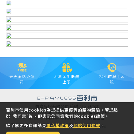
天天全站免運
紅利金折抵無
24小時線上客
費
上限
服
聲寶股份有限公司 統編：03607500
百利市使用cookies為您提供更優質的購物體驗。若您點
地址：333 桃園市龜山區大華里頂湖路 26-3 號
選"我同意"後，即表示您同意我們的cookies政策。
代表人：財團法人陳茂榜工商發展基金會
欲了解更多資訊請見
隱私權政策
及
網站使用條款
。
Copyright © 2021 SAMPO INC. All rights reserved.