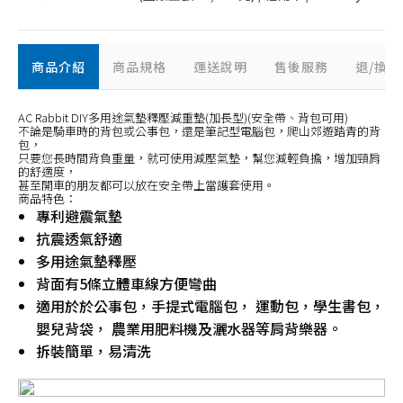
商品介紹
商品規格
運送說明
售後服務
退/換
AC Rabbit DIY多用途氣墊釋壓減重墊(加長型)(安全帶、背包可用)
不論是騎車時的背包或公事包，還是筆記型電腦包，爬山郊遊踏青的背
包，
只要您長時間背負重量，就可使用減壓氣墊，幫您減輕負擔，增加頸肩
的舒適度，
甚至開車的朋友都可以放在安全帶上當護套使用。
商品特色：
專利避震氣墊
抗震透氣舒適
多用途氣墊釋壓
背面有5條立體車線方便彎曲
適用於於公事包，手提式電腦包， 運動包，學生書包，
嬰兒背袋， 農業用肥料機及灑水器等肩背樂器。
拆裝簡單，易清洗