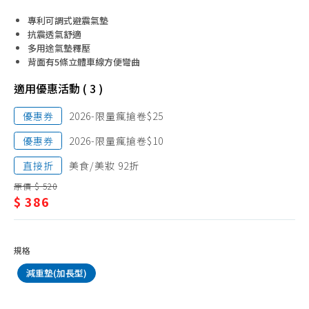
側背、斜背、手提書包
品/
專利可調式避震氣墊
小童背包、寶寶包
兒
抗震透氣舒適
其他款式包
多用途氣墊釋壓
童
背面有5條立體車線方便彎曲
筆袋、筆盒
書
適用優惠活動 ( 3 )
包/
優惠券
2026-限量瘋搶卷$25
側
優惠券
2026-限量瘋搶卷$10
背、
直接折
美食/美妝 92折
斜
原價 $ 520
背、
$ 386
手
提
規格
書
減重墊(加長型)
包