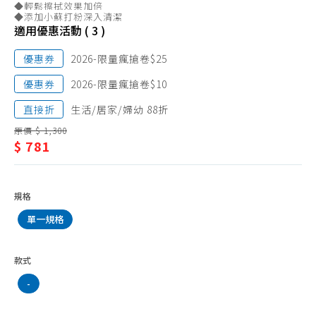
抹布、菜瓜布
◆輕鬆擦拭效果加倍
潔/
◆添加小蘇打粉深入清潔
垃圾袋
適用優惠活動 ( 3 )
抹
垃圾桶
布、
優惠券
2026-限量瘋搶卷$25
清潔劑品
菜
優惠券
2026-限量瘋搶卷$10
環境抗菌、防護用品
瓜
直接折
生活/居家/婦幼 88折
防蚊、驅蚊、除蠅
布
原價 $ 1,300
$ 781
除蟲、殺蟑、鼠疫
除濕、防霉劑品
除臭、芳香
規格
水管
單一規格
水管疏通
款式
防水噴霧
-