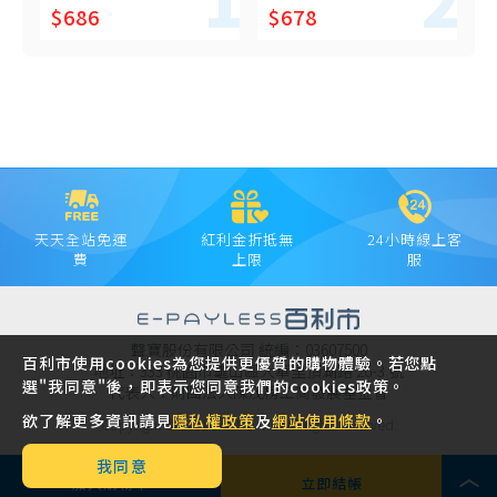
$686
$678
天天全站免運
紅利金折抵無
24小時線上客
費
上限
服
聲寶股份有限公司 統編：03607500
百利市使用cookies為您提供更優質的購物體驗。若您點
地址：333 桃園市龜山區大華里頂湖路 26-3 號
選"我同意"後，即表示您同意我們的cookies政策。
代表人：財團法人陳茂榜工商發展基金會
欲了解更多資訊請見
隱私權政策
及
網站使用條款
。
Copyright © 2021 SAMPO INC. All rights reserved.
我同意
加入購物車
立即結帳