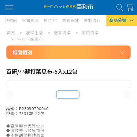
商品分類
品牌館
家電影音
數位3C
美食保健
美妝流行
傢俱寢具
居家
居
首頁
>
居家生活
>
居家清潔
>
家用清潔
熱門搜尋
家
>
抹布、菜瓜布
風扇
生
相關類別
口罩
活/
居家生活
居
除濕機
百研/小蘇打菜瓜布-5入x12包
居家清潔
家
衛生紙
家用清潔
清
Iphone 17
洗碗精
潔/
拖把、週邊配件
品號：P23090700040
家
型號：733108-12包
掃把、週邊配件
用
◆臺灣製造品質安心
清潔工具
清
◆強效去污效果加倍
◆不易刮傷物體表面