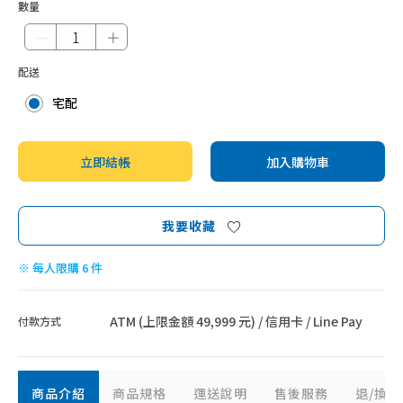
數量
－
＋
配送
宅配
立即結帳
加入購物車
我要收藏
※ 每人限購 6 件
ATM (上限金額 49,999 元) / 信用卡 / Line Pay
付款方式
商品介紹
商品規格
運送說明
售後服務
退/換