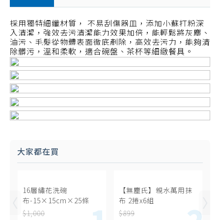
採用獨特細纖材質， 不易刮傷器皿，添加小蘇打粉深
入清潔，強效去污清潔能力效果加倍，能輕鬆將灰塵、
油污、毛髮從物體表面徹底剷除，高效去污力，能夠清
除髒污，溫和柔軟，適合碗盤、茶杯等細緻餐具。
大家都在買
16層繡花洗碗
【無塵氏】親水萬用抹
布-15×15cm×25條
布 2捲x6組
$1,000
$899