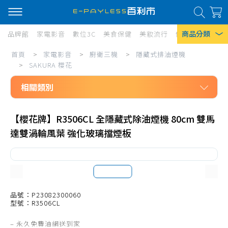
商品分類
品牌館
家電影音
數位3C
美食保健
美妝流行
傢俱寢具
居家
家
首頁
>
家電影音
>
廚衛三機
>
隱藏式排油煙機
熱門搜尋
電
>
SAKURA 櫻花
風扇
影
相關類別
口罩
音/
家電影音
廚
除濕機
【櫻花牌】R3506CL 全隱藏式除油煙機 80cm 雙馬
廚衛三機
達雙渦輪風葉 強化玻璃擋煙板
衛
衛生紙
隱藏式排油煙機
三
Iphone 17
SAKURA 櫻花
機/
Rinnai 林內
隱
JTL 喜特麗
品號：P23082300060
藏
型號：R3506CL
TOPAX 莊頭北
式
– 永久免費油網送到家