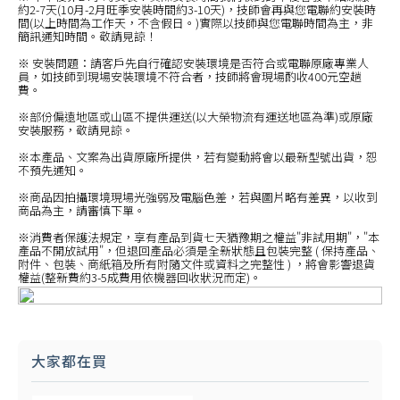
約2-7天(10月-2月旺季安裝時間約3-10天)，技師會再與您電聯約安裝時
間(以上時間為工作天，不含假日。)實際以技師與您電聯時間為主，非
簡訊通知時間。敬請見諒！
※ 安裝問題：請客戶先自行確認安裝環境是否符合或電聯原廠專業人
員，如技師到現場安裝環境不符合者，技師將會現場酌收400元空趟
費。
※部份偏遠地區或山區不提供運送(以大榮物流有運送地區為準)或原廠
安裝服務，敬請見諒。
※本產品、文案為出貨原廠所提供，若有變動將會以最新型號出貨，恕
不預先通知。
※商品因拍攝環境現場光強弱及電腦色差，若與圖片略有差異，以收到
商品為主，請審慎下單。
※消費者保護法規定，享有產品到貨七天猶豫期之權益"非試用期"，"本
產品不開放試用"，但退回產品必須是全新狀態且包裝完整 ( 保持產品、
附件、包裝、商紙箱及所有附隨文件或資料之完整性 ) ，將會影響退貨
權益(整新費約3-5成費用依機器回收狀況而定)。
大家都在買