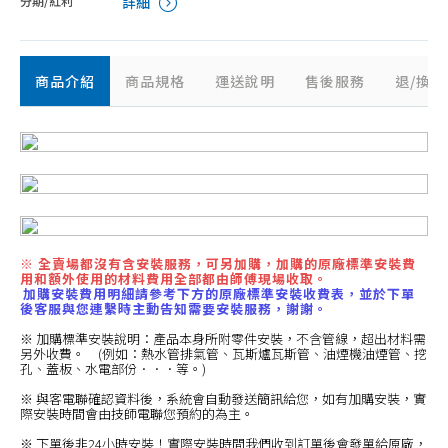
分期/紅利
詳細
商品介紹
商品規格
運送說明
售後服務
退/換
※ 全賣場都沒有含安裝服務，可另加購，加購的原廠標準安裝費
用和額外使用的材料費用全部都由師傅現場收取。
加購安裝費用明細請參考下方的原廠標準安裝收費表，並於下單
後客服與您連繫時主動告知需要安裝服務，謝謝。
※ 加購標準安裝說明：產品本身所附零件安裝，不含管線，超出材料需
另外收費。 (例如：熱水管排氣管、瓦斯爐瓦斯管、油煙機油煙管、挖
孔、蓋板、水電部份．．．等。)
※ 與客電聯確認資料後，系統會自動發送簡訊給您，如有加購安裝，實
際安裝時間會由技師電聯您預約的為主。
※ 下單後非24小時安裝！實際安裝時間我們收到訂單後會發單給原廠，