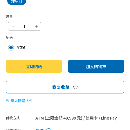
烤漆白
數量
－
＋
配送
宅配
立即結帳
加入購物車
我要收藏
※ 每人限購 5 件
ATM (上限金額 49,999 元) / 信用卡 / Line Pay
付款方式