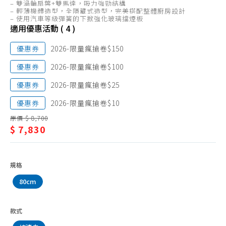
Panasonic 國際牌
– 雙渦輪扇葉+雙馬達，吸力強勁結構
排
– 輕薄機體造型，全隱藏式造型，完美搭配整體廚房設計
SVAGO
– 使用汽車等級彈簧的下掀強化玻璃擋煙板
油
適用優惠活動 ( 4 )
best 貝斯特
煙
優惠券
2026-限量瘋搶卷$150
HOSUN 豪山
機/
優惠券
2026-限量瘋搶卷$100
HMK 鴻茂
SAKURA
優惠券
2026-限量瘋搶卷$25
櫻
優惠券
2026-限量瘋搶卷$10
花
原價 $ 8,700
$ 7,830
規格
80cm
款式