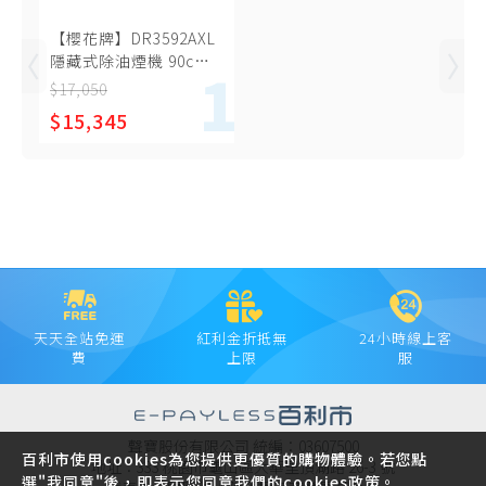
【櫻花牌】DR3592AXL
隱藏式除油煙機 90cm
渦輪變頻 靜音除味
$17,050
Turbo大吸力 LED燈泡
$15,345
觸控介面
天天全站免運
紅利金折抵無
24小時線上客
費
上限
服
聲寶股份有限公司 統編：03607500
百利市使用cookies為您提供更優質的購物體驗。若您點
地址：333 桃園市龜山區大華里頂湖路 26-3 號
選"我同意"後，即表示您同意我們的cookies政策。