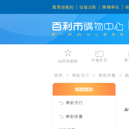
聲寶旗艦館
強檔活動
團購專區
家電影音
數
品牌旗艦館
美
視聽娛樂
手機、平
首頁
>
美妝流行
>
美妝保養
>
冷暖空調
數位周邊
電冰箱、冷凍櫃
筆電、桌
相關類別
妝
洗衣機、乾衣機
資訊周邊
美妝流行
電風扇、電暖器
流
品
清淨機、除濕機
美妝保養
廚衛三機