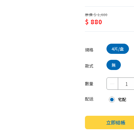
蛋糕甜點、冰品
園藝植栽
原價 $ 1,600
生鮮、蔬果 (免稅)
$ 880
生鮮、蔬果 (應稅)
4片/盒
規格
無
款式
－
數量
配送
宅配
立即結帳