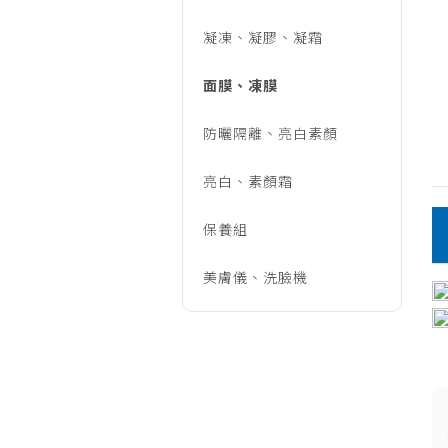
保
凝凍、凝膠、凝霜
養/
面膜、凍膜
防曬隔離、亮白素顏
面
亮白、素顏霜
膜、
保養組
美膚儀、洗臉機
凍
膜