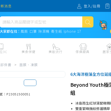
登入/註冊
最新消息
熱門搜尋
大家都在找：
風扇
口罩
除濕機
衛生紙
Iphone 17
風扇
口罩
位3C
美食保健
美妝流行
傢俱寢具
居家
除濕機
板、周邊
保健食品
美妝保養
收納
日用耗品
臉部保養
>
面膜、凍膜
衛生紙
電子票券
流行配飾
傢俱、床墊
居家清潔
6大海洋極藻全方位延
機
紙本票券
寢具
餐廚
Iphone 17
Beyond Yout
水、飲料、沖泡
傢飾百貨
生活其他用
組
民生食材、烹飪調味
衛浴
成人用品🔞
號：P23051500051
熟食、小吃、滷味
居家裝修
寵物飼料、
冰島雨生紅球藻緊緻精
零食、果乾、肉乾
開運
雙重緊緻撫紋修護精華