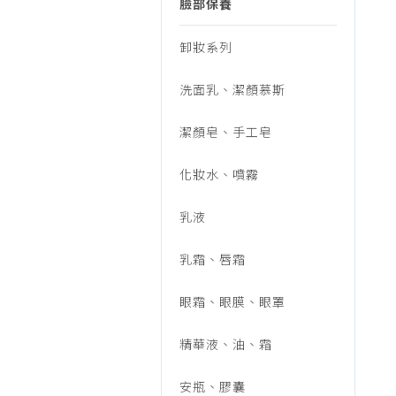
行/
臉部保養
烹調家電
廚房家電
卸妝系列
美
飲水、咖啡
洗面乳、潔顏慕斯
美容家電
妝
生活家電
潔顏皂、手工皂
福利品專區
保
化妝水、噴霧
乳液
養/
乳霜、唇霜
臉
眼霜、眼膜、眼罩
精華液、油、霜
部
安瓶、膠囊