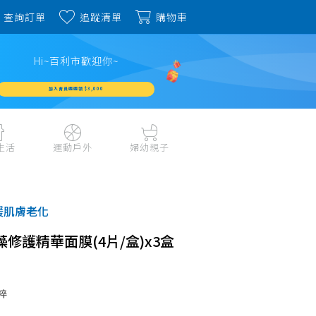
查詢訂單
追蹤清單
購物車
Hi~百利市歡迎你~
加入會員週週領 $3,000
生活
運動戶外
婦幼親子
戶外露營、登山用品
嬰幼成長、清潔日用
水上運動、潛水
哺育餐食、奶瓶奶嘴
緩肌膚老化
旅行用品、行李箱、
書包、兒童生活用品
雨具
h極藻修護精華面膜(4片/盒)x3盒
品
外出用品
健身、運動器材
玩具、積木、拼圖
運動配件、護具
寵物用品
教具、童書、美勞
粹
自行車、電動車系列
家庭護理 、銀髮生活