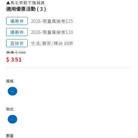
抹布、菜瓜布
▲馬毛柔軟不傷鍋具
潔/
適用優惠活動 ( 3 )
垃圾袋
抹
優惠券
2026-限量瘋搶卷$25
垃圾桶
布、
清潔劑品
優惠券
2026-限量瘋搶卷$10
菜
環境抗菌、防護用品
直接折
生活/居家/婦幼 88折
瓜
原價 $ 500
防蚊、驅蚊、除蠅
布
$ 351
除蟲、殺蟑、鼠疫
除濕、防霉劑品
規格
除臭、芳香
-
水管
水管疏通
款式
防水噴霧
-
數量