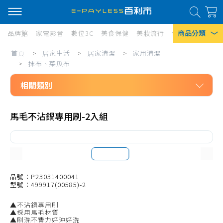
商品分類
品牌館
家電影音
數位3C
美食保健
美妝流行
傢俱寢具
居家
居
首頁
>
居家生活
>
居家清潔
>
家用清潔
熱門搜尋
家
>
抹布、菜瓜布
風扇
生
相關類別
口罩
活/
居家生活
居
除濕機
馬毛不沾鍋專用刷-2入組
居家清潔
家
衛生紙
家用清潔
清
Iphone 17
洗碗精
潔/
拖把、週邊配件
品號：P23031400041
家
型號：499917(00585)-2
掃把、週邊配件
用
▲不沾鍋專用刷
清潔工具
清
▲採用馬毛材質
▲刷洗不費力好沖好洗