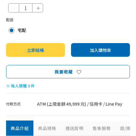
－
＋
配送
宅配
立即結帳
加入購物車
我要收藏
※ 每人限購 3 件
ATM (上限金額 49,999 元) / 信用卡 / Line Pay
付款方式
商品介紹
商品規格
運送說明
售後服務
退/換