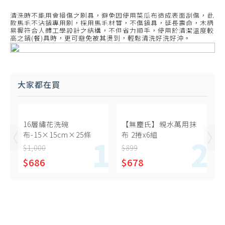
清洗時不能用會損傷之刷具，避免因使用菜瓜布造成表面刮傷，此
款馬毛不沾鍋專用刷，採用馬毛材質，不傷鍋具，延長壽命，木柄
易握符合人體工學設計之結構，不但省力順手，使用於清潔溫度較
高之鍋(餐)具時，更可避免被其燙到，輕鬆清洗好洗好沖。
大家都在買
16層繡花洗碗
【無塵氏】親水萬用抹
布-15×15cm×25條
布 2捲x6組
$1,000
$899
$686
$678