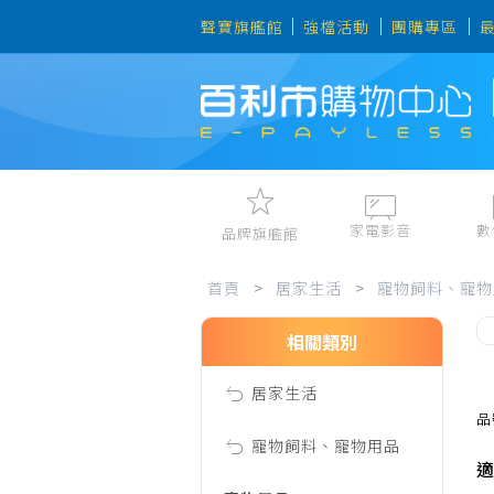
聲寶旗艦館
強檔活動
團購專區
家電影音
數
品牌旗艦館
居
視聽娛樂
手機、平
首頁
>
居家生活
>
寵物飼料、寵物
冷暖空調
數位周邊
電冰箱、冷凍櫃
筆電、桌
相關類別
家
洗衣機、乾衣機
資訊周邊
居家生活
電風扇、電暖器
生
品
清淨機、除濕機
寵物飼料、寵物用品
適
廚衛三機