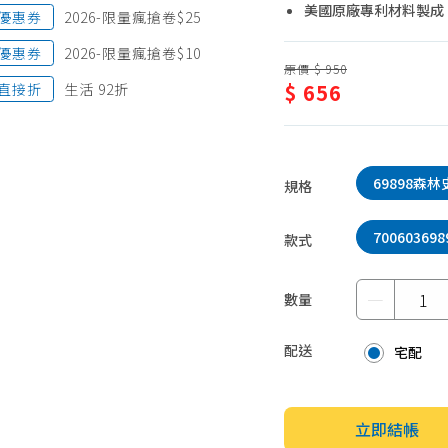
美國原廠專利材料製成
優惠券
2026-限量瘋搶卷$25
蛋糕甜點、冰品
園藝植栽
生鮮、蔬果 (免稅)
優惠券
2026-限量瘋搶卷$10
原價 $ 950
生鮮、蔬果 (應稅)
$ 656
直接折
生活 92折
69898森林
規格
700603698
款式
－
數量
配送
宅配
立即結帳