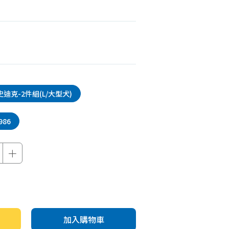
機車專區
機車部品百貨
汽車百貨
史迪克-2件組(L/大型犬)
986
＋
加入購物車