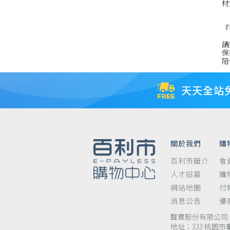
材
『
請
保
陪
天天全站
關於我們
購
百利市簡介
會
人才招募
購
網站地圖
付
消息公告
優
聲寶股份有限公司 統
地址：333 桃園市