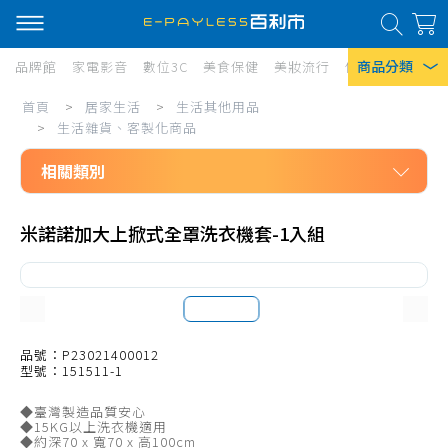
商品分類
品牌館
家電影音
數位3C
美食保健
美妝流行
傢俱寢具
居家
居
首頁
>
居家生活
>
生活其他用品
熱門搜尋
家
>
生活雜貨、客製化商品
風扇
生
相關類別
口罩
活/
居家生活
生
除濕機
米諾諾加大上掀式全罩洗衣機套-1入組
生活其他用品
活
衛生紙
防狼、防身
其
Iphone 17
計算機
他
文具用品
品號：P23021400012
用
型號：151511-1
辨公用品
品/
◆臺灣製造品質安心
生活療癒小物
生
◆15KG以上洗衣機適用
◆約深70 x 寬70 x 高100cm