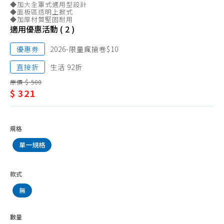
生活雜貨、客製化商品
◆加大全罩式通用型設計
活
◆面板區透明上掀式
紅包袋
◆加厚材質堅固耐用
雜
適用優惠活動 ( 2 )
貨、
優惠券
2026-限量瘋搶卷$10
客
直接折
生活 92折
製
原價 $ 500
化
$ 321
商
品
規格
單一規格
款式
無
數量