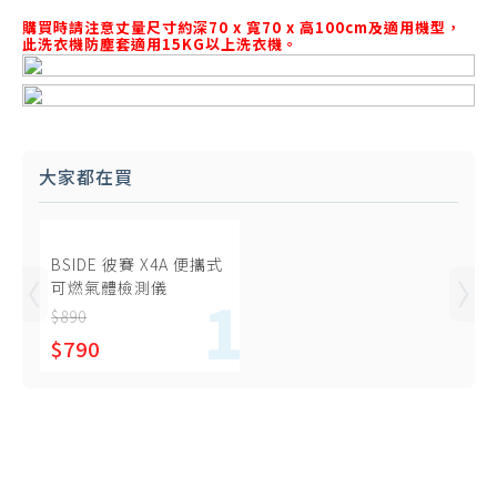
購買時請注意丈量尺寸約深70 x 寬70 x 高100cm及適用機型，
此洗衣機防塵套適用15KG以上洗衣機。
大家都在買
BSIDE 彼賽 X4A 便攜式
可燃氣體檢測儀
$890
$790