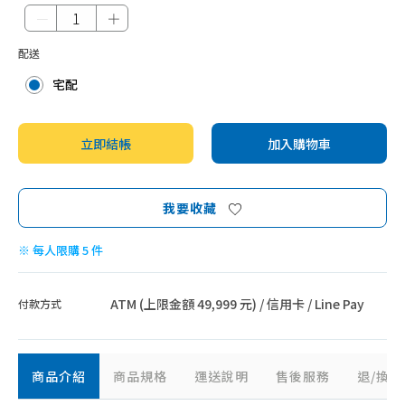
－
＋
配送
宅配
立即結帳
加入購物車
我要收藏
※ 每人限購 5 件
ATM (上限金額 49,999 元) / 信用卡 / Line Pay
付款方式
商品介紹
商品規格
運送說明
售後服務
退/換