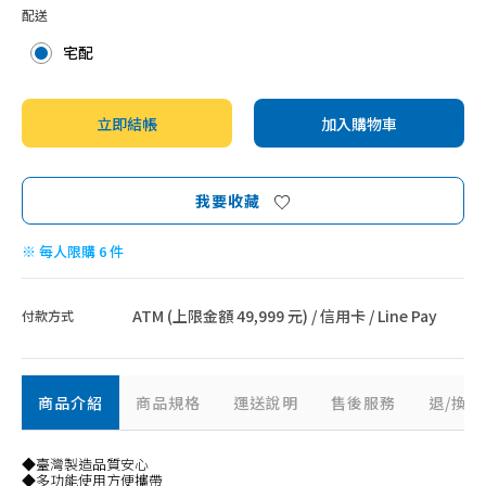
配送
宅配
立即結帳
加入購物車
我要收藏
※ 每人限購 6 件
ATM (上限金額 49,999 元) / 信用卡 / Line Pay
付款方式
商品介紹
商品規格
運送說明
售後服務
退/換
◆臺灣製造品質安心
◆多功能使用方便攜帶