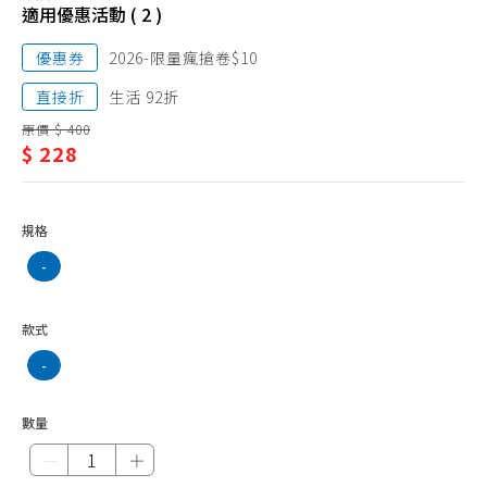
生活雜貨、客製化商品
活
適用優惠活動 ( 2 )
紅包袋
雜
優惠券
2026-限量瘋搶卷$10
貨、
直接折
生活 92折
客
原價 $ 400
$ 228
製
化
商
規格
品
-
款式
-
數量
－
＋