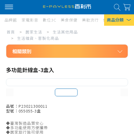
商品分類
品牌館
家電影音
數位3C
美食保健
美妝流行
傢俱寢具
居家
居
首頁
>
居家生活
>
生活其他用品
熱門搜尋
家
>
生活雜貨、客製化商品
風扇
生
相關類別
口罩
活/
居家生活
生
除濕機
多功能針線盒-3盒入
生活其他用品
活
衛生紙
防狼、防身
其
Iphone 17
計算機
他
文具用品
品號：P23021300011
用
型號：055055-3盒
辨公用品
品/
◆臺灣製造品質安心
生活療癒小物
生
◆多功能使用方便攜帶
◆居家旅行皆可使用