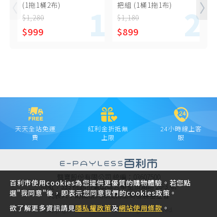
(1拖1桶2布)
把組 (1桶1拖1布)
$1,280
$1,180
$
$999
$899
天天全站免運
紅利金折抵無
24小時線上客
費
上限
服
聲寶股份有限公司 統編：03607500
百利市使用cookies為您提供更優質的購物體驗。若您點
地址：333 桃園市龜山區大華里頂湖路 26-3 號
選"我同意"後，即表示您同意我們的cookies政策。
代表人：財團法人陳茂榜工商發展基金會
欲了解更多資訊請見
隱私權政策
及
網站使用條款
。
Copyright © 2021 SAMPO INC. All rights reserved.