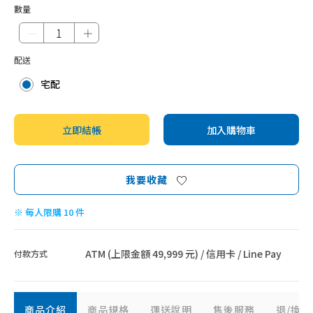
數量
－
＋
配送
宅配
立即結帳
加入購物車
我要收藏
※ 每人限購 10 件
ATM (上限金額 49,999 元) / 信用卡 / Line Pay
付款方式
商品介紹
商品規格
運送說明
售後服務
退/換