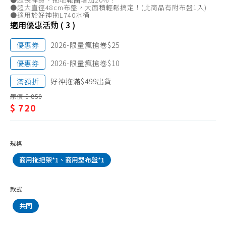
抹布、菜瓜布
潔/
●超大直徑48cm布盤，大面積輕鬆搞定！(此商品有附布盤1入)
●適用於好神拖L740水桶
垃圾袋
拖
適用優惠活動 ( 3 )
垃圾桶
把、
優惠券
2026-限量瘋搶卷$25
清潔劑品
週
優惠券
2026-限量瘋搶卷$10
環境抗菌、防護用品
邊
滿額折
好神拖滿$499出貨
防蚊、驅蚊、除蠅
配
原價 $ 850
除蟲、殺蟑、鼠疫
件
$ 720
除濕、防霉劑品
除臭、芳香
規格
水管
商用拖把架*1、商用型布盤*1
水管疏通
防水噴霧
款式
共同