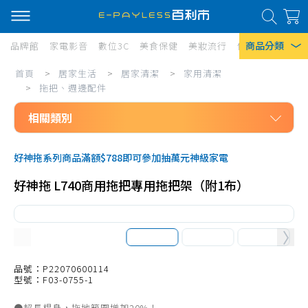
商品分類
品牌館
家電影音
數位3C
美食保健
美妝流行
傢俱寢具
居家
居
首頁
>
居家生活
>
居家清潔
>
家用清潔
熱門搜尋
家
>
拖把、週邊配件
風扇
生
相關類別
口罩
活/
居家生活
居
除濕機
好神拖系列商品滿額$788即可參加抽萬元神級家電
居家清潔
家
衛生紙
好神拖 L740商用拖把專用拖把架（附1布）
家用清潔
清
Iphone 17
洗碗精
潔/
拖把、週邊配件
家
掃把、週邊配件
品號：P22070600114
用
型號：F03-0755-1
清潔工具
清
●超長桿身，拖地範圍增加20%！