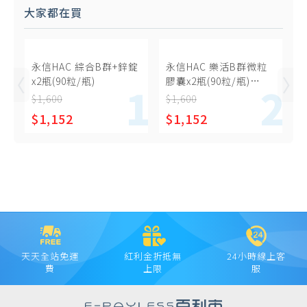
大家都在買
永信HAC 綜合B群+鋅錠
永信HAC 樂活B群微粒
x2瓶(90粒/瓶)
膠囊x2瓶(90粒/瓶)
-2027/02/28到期
$1,600
$1,600
$1,152
$1,152
天天全站免運
紅利金折抵無
24小時線上客
費
上限
服