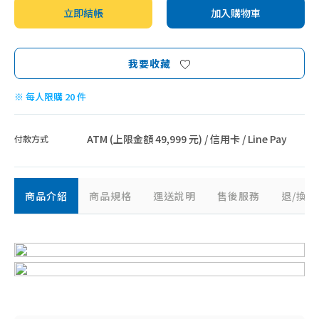
立即結帳
加入購物車
我要收藏
※ 每人限購 20 件
ATM (上限金額 49,999 元) / 信用卡 / Line Pay
付款方式
商品介紹
商品規格
運送說明
售後服務
退/換