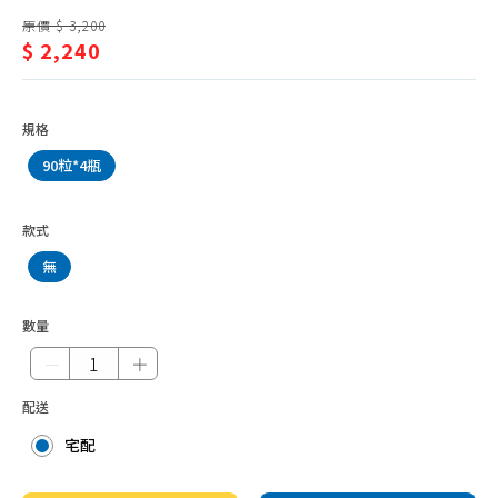
維他命E
健/
原價 $ 3,200
綜合維他命
$ 2,240
維
發泡錠
他
益生菌、乳酸菌
命
規格
睛亮保健
B
90粒*4瓶
魚油
群
養生調理
款式
幫助入睡
無
雞精、滴雞精、魚精
數量
蜆精、蜆錠
－
＋
特殊營養品
配送
抗敏保健
宅配
骨骼保健
乳清蛋白