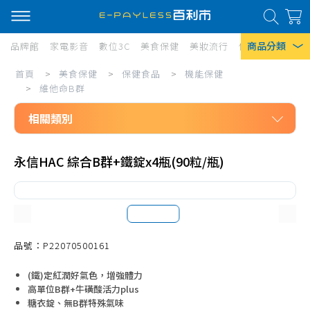
商品分類
品牌館
家電影音
數位3C
美食保健
美妝流行
傢俱寢具
居家
美
首頁
>
美食保健
>
保健食品
>
機能保健
熱門搜尋
食
>
維他命B群
風扇
保
相關類別
口罩
健/
美食保健
保
除濕機
永信HAC 綜合B群+鐵錠x4瓶(90粒/瓶)
保健食品
健
衛生紙
機能保健
食
Iphone 17
維他命A
品/
維他命B群
品號：P22070500161
機
維他命C
能
(鐵)定紅潤好氣色，增強體力
維他命D
高單位B群+牛磺酸活力plus
保
糖衣錠、無B群特殊氣味