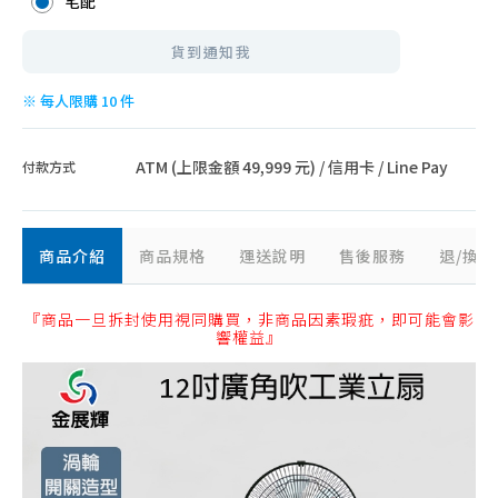
宅配
貨到通知我
※ 每人限購 10 件
ATM (上限金額 49,999 元) / 信用卡 / Line Pay
付款方式
商品介紹
商品規格
運送說明
售後服務
退/換
『商品一旦拆封使用視同購買，非商品因素瑕疵，即可能會影
響權益』