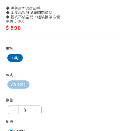
立
◆ 專利新型360°旋轉
扇/12
◆ 本產品設計渦輪開關造型
◆ 輕巧不佔空間，組裝攜帶方便
原價 $ 860
吋
$ 590
規格
12吋
款式
AB-1211
數量
－
＋
配送