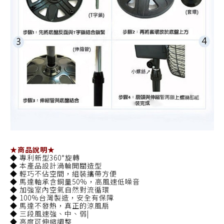
★商品說明★
◆ 專利新型360°旋轉
◆ 本產品設計渦輪開關造型
◆ 輕巧不佔空間，組裝攜帶方便
◆ 馬達軸承含銅量50%，高風速低噪音
◆ 加強室內空氣自然對流循環
◆ 100%台灣製造，安全有保障
◆ 馬達不發熱，真正的涼風扇
◆ 三段風速強、中、弱|
◆ 高度可伸縮調整