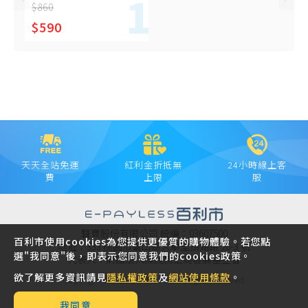
AB-1211
$860
$590
天天全站免運
紅利金折抵無
24小時線上客
費
上限
服
聲寶股份有限公司 統編：03607500
百利市使用cookies為您提供更優質的購物體驗。若您點
地址：333 桃園市龜山區大華里頂湖路 26-3 號
選"我同意"後，即表示您同意我們的cookies政策。
代表人：財團法人陳茂榜工商發展基金會
欲了解更多資訊請見
隱私權政策
及
網站使用條款
。
Copyright © 2021 SAMPO INC. All rights reserved.
我同意