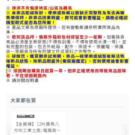
※
運送不含偏遠地區/山區及離島
※ 本商品如經拆封、使用或拆解以致缺乏完整性及失去再販
售價值時，非商品因素瑕疵，即可能會影響權益，請務必確認
機型款式是否為您所需！
※ 產品文案為原廠所提供，若有變動敬請參照實際商品為
準。
※
收到貨品時，需將外箱和包材保留至少一星期
，如需換貨
商品必須是全新狀態(不得有刮傷、不得有使用水漬…等)，並
有完整的包裝，包含外紙箱、配件、保證卡、保麗龍、保護
袋…等廠商及所有附隨文件或資料之完整性。
※ 提醒您，鑑賞期非試用期，商品一經使用或組裝後無法恢
復新品狀態，除新品瑕疵外(需原廠鑑定) ，否則使用過會影響
權益。
|
※
保固期自購買日起算一年，但非正確使用而導致商品故障
者，不在保固範圍內
※ 請詳閱說明書
大家都在買
熱銷一空
【金展輝】12吋廣角八
方吹工業立扇/電風扇