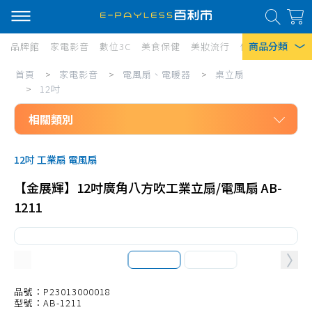
商品分類
品牌館
家電影音
數位3C
美食保健
美妝流行
傢俱寢具
居家
家
首頁
>
家電影音
>
電風扇、電暖器
>
桌立扇
熱門搜尋
電
>
12吋
風扇
影
相關類別
口罩
音/
家電影音
電
除濕機
12吋 工業扇 電風扇
電風扇、電暖器
風
衛生紙
【金展輝】12吋廣角八方吹工業立扇/電風扇 AB-
桌立扇
扇、
1211
Iphone 17
10吋以下
電
12吋
暖
14吋
器/
16吋以上
品號：P23013000018
桌
型號：AB-1211