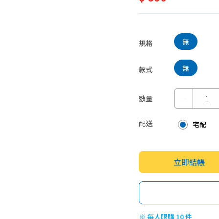
蛋糕甜點、冰品
園藝植栽
生鮮、蔬果 (免稅)
生鮮、蔬果 (應稅)
無
規格
無
款式
－
數量
配送
宅配
立即結帳
※ 每人限購 10 件