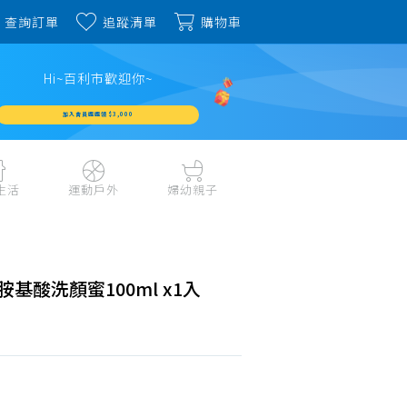
查詢訂單
追蹤清單
購物車
Hi~百利市歡迎你~
加入會員週週領 $3,000
生活
運動戶外
婦幼親子
戶外露營、登山用品
嬰幼成長、清潔日用
水上運動、潛水
哺育餐食、奶瓶奶嘴
旅行用品、行李箱、
書包、兒童生活用品
基酸洗顏蜜100ml x1入
雨具
品
外出用品
健身、運動器材
玩具、積木、拼圖
運動配件、護具
寵物用品
教具、童書、美勞
自行車、電動車系列
家庭護理 、銀髮生活