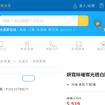
登入/註冊
最新消息
熱門搜尋
大家都在找：
風扇
口罩
除濕機
衛生紙
Iphone 17
風扇
口罩
位3C
美食保健
美妝流行
傢俱寢具
居家
除濕機
板、周邊
保健食品
美妝保養
收納
日用耗品
臉部保養
>
洗面乳、潔顏慕斯
衛生紙
電子票券
流行配飾
傢俱、床墊
居家清潔
機
紙本票券
寢具
餐廚
Iphone 17
妍霓絲璀璨光透白胺
水、飲料、沖泡
傢飾百貨
生活其他用
洗後清爽不緊繃
民生食材、烹飪調味
衛浴
成人用品🔞
號：P22122700177
熟食、小吃、滷味
居家裝修
寵物飼料、
原價 $ 899
零食、果乾、肉乾
開運
$ 539