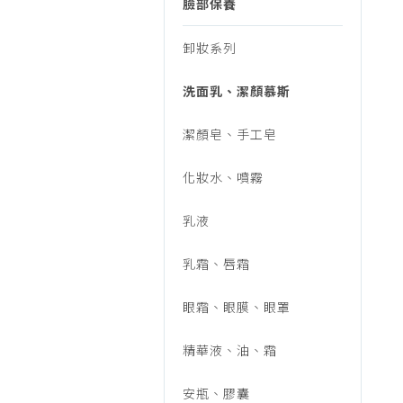
行/
臉部保養
烹調家電
廚房家電
卸妝系列
美
飲水、咖啡
洗面乳、潔顏慕斯
美容家電
妝
生活家電
潔顏皂、手工皂
福利品專區
保
化妝水、噴霧
乳液
養/
乳霜、唇霜
臉
眼霜、眼膜、眼罩
精華液、油、霜
部
安瓶、膠囊