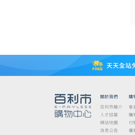
慕
斯
天天全站
關於我們
購
百利市簡介
會
人才招募
購
網站地圖
付
消息公告
優