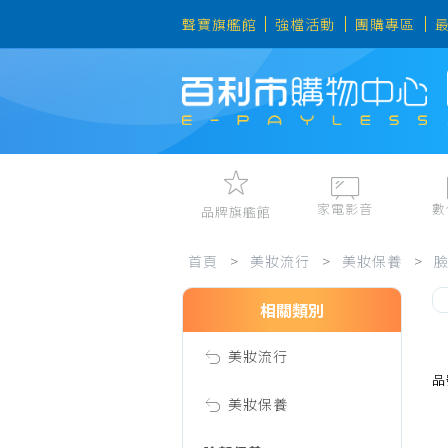
聲寶旗艦館
強檔活動
團購專區
家電影音
數
品牌旗艦館
美
視聽娛樂
手機、平
首頁
>
美妝流行
>
美妝保養
>
冷暖空調
數位周邊
電冰箱、冷凍櫃
筆電、桌
相關類別
妝
洗衣機、乾衣機
資訊周邊
美妝流行
電風扇、電暖器
流
品
清淨機、除濕機
美妝保養
廚衛三機