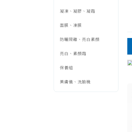
保
凝凍、凝膠、凝霜
養/
面膜、凍膜
防曬隔離、亮白素顏
洗
亮白、素顏霜
面
保養組
美膚儀、洗臉機
乳、
潔
顏