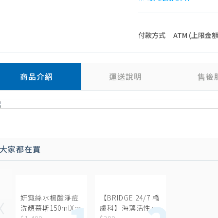
付款方式
ATM (上限金額 4
商品介紹
運送說明
售後
大家都在買
妍霓絲水楊酸淨痘
【BRIDGE 24/7 橋
洗顏慕斯150mlX2
膚科】海藻活性智