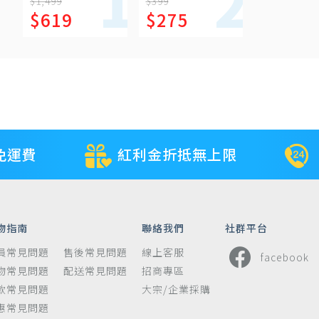
瓶
慧洗顏乳 120ml
$1,499
$399
$619
$275
免運費
紅利金折抵無上限
物指南
聯絡我們
社群平台
員常見問題
售後常見問題
線上客服
facebook
物常見問題
配送常見問題
招商專區
款常見問題
大宗/企業採購
惠常見問題