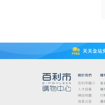
慕
斯
天天全站
關於我們
購
百利市簡介
會
人才招募
購
網站地圖
付
消息公告
優