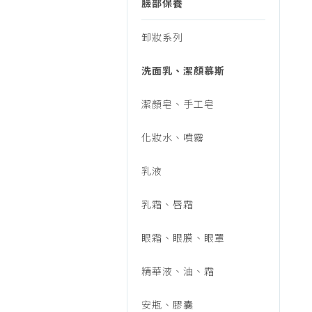
行/
臉部保養
烹調家電
廚房家電
卸妝系列
美
飲水、咖啡
洗面乳、潔顏慕斯
美容家電
妝
生活家電
潔顏皂、手工皂
福利品專區
保
化妝水、噴霧
乳液
養/
乳霜、唇霜
臉
眼霜、眼膜、眼罩
精華液、油、霜
部
安瓶、膠囊