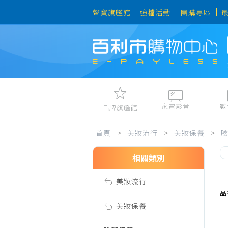
聲寶旗艦館
強檔活動
團購專區
家電影音
數
品牌旗艦館
美
視聽娛樂
手機、平
首頁
>
美妝流行
>
美妝保養
>
冷暖空調
數位周邊
電冰箱、冷凍櫃
筆電、桌
相關類別
妝
洗衣機、乾衣機
資訊周邊
美妝流行
電風扇、電暖器
流
品
清淨機、除濕機
美妝保養
廚衛三機