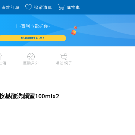
查詢訂單
追蹤清單
購物車
Hi~百利市歡迎你~
加入會員週週領 $3,000
生活
運動戶外
婦幼親子
戶外露營、登山用品
嬰幼成長、清潔日用
水上運動、潛水
哺育餐食、奶瓶奶嘴
旅行用品、行李箱、
書包、兒童生活用品
基酸洗顏蜜100mlx2
雨具
品
外出用品
健身、運動器材
玩具、積木、拼圖
運動配件、護具
寵物用品
教具、童書、美勞
自行車、電動車系列
家庭護理 、銀髮生活