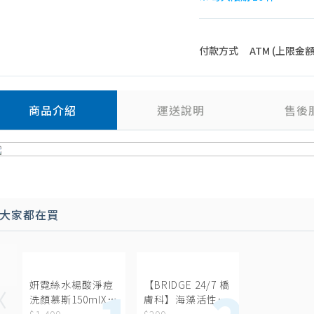
付款方式
ATM (上限金額 4
商品介紹
運送說明
售後
大家都在買
妍霓絲水楊酸淨痘
【BRIDGE 24/7 橋
洗顏慕斯150mlX2
膚科】海藻活性智