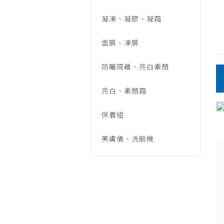
保
凝凍、凝膠、凝霜
養/
面膜、凍膜
防曬隔離、亮白素顏
洗
亮白、素顏霜
面
保養組
美膚儀、洗臉機
乳、
潔
顏