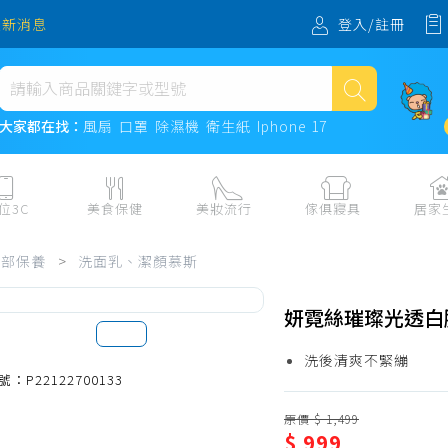
登入/註冊
最新消息
熱門搜尋
大家都在找：
風扇
口罩
除濕機
衛生紙
Iphone 17
風扇
口罩
位3C
美食保健
美妝流行
傢俱寢具
居家
除濕機
板、周邊
保健食品
美妝保養
收納
日用耗品
臉部保養
>
洗面乳、潔顏慕斯
衛生紙
電子票券
流行配飾
傢俱、床墊
居家清潔
機
紙本票券
寢具
餐廚
Iphone 17
妍霓絲璀璨光透白胺
水、飲料、沖泡
傢飾百貨
生活其他用
洗後清爽不緊繃
民生食材、烹飪調味
衛浴
成人用品🔞
號：P22122700133
熟食、小吃、滷味
居家裝修
寵物飼料、
原價 $ 1,499
零食、果乾、肉乾
開運
$ 999