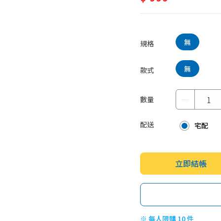
蛋糕甜點、冰品
園藝植栽
生鮮、蔬果 (免稅)
生鮮、蔬果 (應稅)
無
規格
無
款式
－
數量
配送
宅配
立即結帳
※ 每人限購 10 件