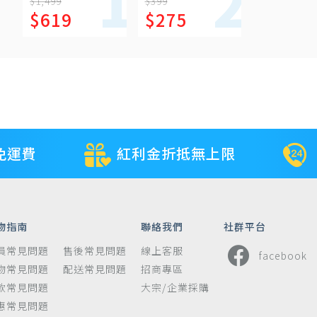
瓶
慧洗顏乳 120ml
$1,499
$399
$619
$275
免運費
紅利金折抵無上限
物指南
聯絡我們
社群平台
員常見問題
售後常見問題
線上客服
facebook
物常見問題
配送常見問題
招商專區
款常見問題
大宗/企業採購
惠常見問題