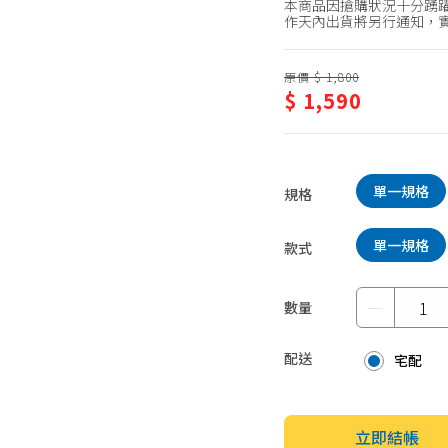
本商品因搶購狀況十分踴躍
蛋糕甜點、冰品
園藝植栽
作天內出貨將另行通知，
生鮮、蔬果 (免稅)
原價 $ 1,800
生鮮、蔬果 (應稅)
$ 1,590
單一規格
規格
單一規格
款式
－
數量
配送
宅配
立即結帳