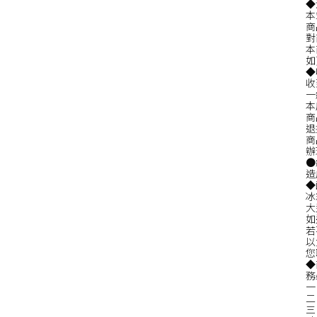
◆
本
商
對
本
如
◆
收
一
本
商
退
商
辦
●
造
◆
冰
大
如
若
以
您
◆
務
一
二
三