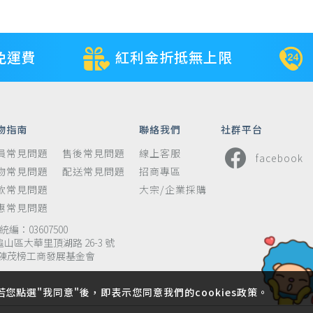
免運費
紅利金折抵無上限
物指南
聯絡我們
社群平台
員常見問題
售後常見問題
線上客服
facebook
物常見問題
配送常見問題
招商專區
款常見問題
大宗/企業採購
惠常見問題
編：03607500
龜山區大華里頂湖路 26-3 號
陳茂榜工商發展基金會
若您點選"我同意"後，即表示您同意我們的cookies政策。