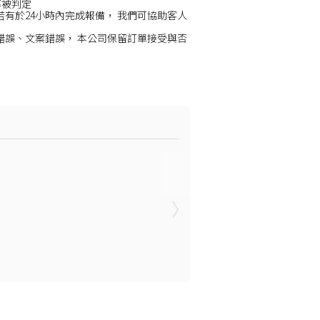
率被判定
若有於24小時內完成報備， 我們可協助客人
錯誤、文案錯誤， 本公司保留訂單接受與否