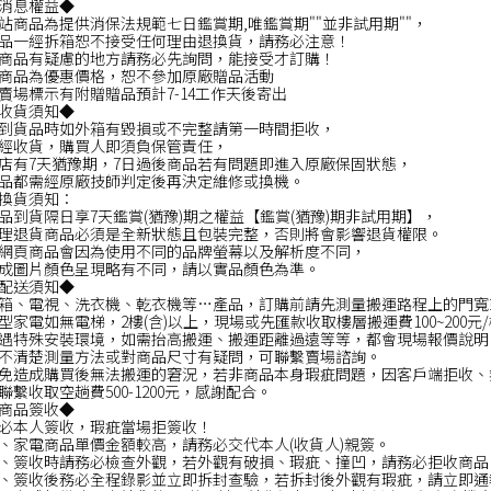
消息權益◆
站商品為提供消保法規範七日鑑賞期,唯鑑賞期""並非試用期""，
品一經拆箱恕不接受任何理由退換貨，請務必注意！
商品有疑慮的地方請務必先詢問，能接受才訂購！
商品為優惠價格，恕不參加原廠贈品活動
賣場標示有附贈贈品預計7-14工作天後寄出
收貨須知◆
到貨品時如外箱有毀損或不完整請第一時間拒收，
經收貨，購買人即須負保管責任，
店有7天猶豫期，7日過後商品若有問題即進入原廠保固狀態，
品都需經原廠技師判定後再決定維修或換機。
換貨須知：
品到貨隔日享7天鑑賞(猶豫)期之權益【鑑賞(猶豫)期非試用期】，
理退貨商品必須是全新狀態且包裝完整，否則將會影響退貨權限。
網頁商品會因為使用不同的品牌螢幕以及解析度不同，
成圖片顏色呈現略有不同，請以實品顏色為準。
配送須知◆
箱、電視、洗衣機、乾衣機等…產品，訂購前請先測量搬運路程上的門寬
型家電如無電梯，2樓(含)以上，現場或先匯款收取樓層搬運費100~200元
遇特殊安裝環境，如需抬高搬運、搬運距離過遠等等，都會現場報價說明
不清楚測量方法或對商品尺寸有疑問，可聯繫賣場諮詢。
免造成購買後無法搬運的窘況，若非商品本身瑕疵問題，因客戶端拒收、
聯繫收取空趟費500-1200元，感謝配合。
商品簽收◆
必本人簽收，瑕疵當場拒簽收！
、家電商品單價金額較高，請務必交代本人(收貨人)親簽。
、簽收時請務必檢查外觀，若外觀有破損、瑕疵、撞凹，請務必拒收商品
、簽收後務必全程錄影並立即拆封查驗，若拆封後外觀有瑕疵，請立即通報