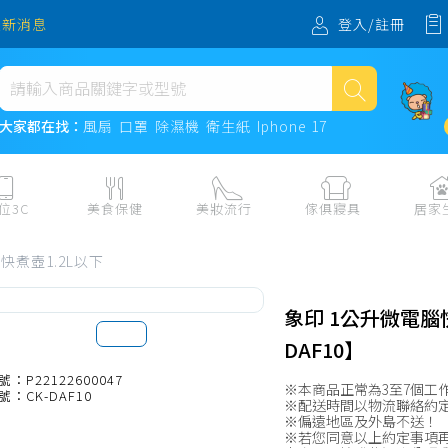
登入/註冊
最新消息
熱門搜尋
大家都在找：
風扇
口罩
除濕機
衛生紙
Iphone 17
風扇
口罩
位3C
美食保健
美妝流行
傢俱寢具
居家
除濕機
板、周邊
保健食品
美妝保養
收納
日用耗品
快煮壺1.2L以下
衛生紙
電子票券
流行配飾
傢俱、床墊
居家清潔
機
紙本票券
寢具
餐廚
Iphone 17
象印 1公升微電腦
水、飲料、沖泡
傢飾百貨
生活其他用
DAF10】
民生食材、烹飪調味
衛浴
成人用品🔞
號：P22122600047
※本商品正常為3至7個工
號：CK-DAF10
熟食、小吃、滷味
居家裝修
寵物飼料、
※配送時間以物流聯絡約
※偏遠地區及外島不送！
零食、果乾、肉乾
開運
※若您同意以上約定事項