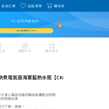
查詢訂單
追蹤清單
購物車
Hi~百利市歡迎你~
加入會員週週領 $3,000
生活
運動戶外
婦幼親子
戶外露營、登山用品
嬰幼成長、清潔日用
水上運動、潛水
哺育餐食、奶瓶奶嘴
旅行用品、行李箱、
書包、兒童生活用品
快煮電氣壺海軍藍熱水瓶【CK-
雨具
品
外出用品
健身、運動器材
玩具、積木、拼圖
運動配件、護具
作天會以電話或簡訊聯絡後續配送時間
寵物用品
教具、童書、美勞
定的時間為準
自行車、電動車系列
家庭護理 、銀髮生活
再行下單，謝謝。