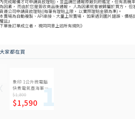
內完成報備才可申請貨故理賠)，並且請您通報原廠到府鑑定，但有高機
為因素， 而由於您是簽收商品後通報， 人為因素就會被歸屬於買方， 但
貨運公司申請貨故理賠((每筆有理賠上限， 以實際理賠金額為準)。
本賣場為自動複製、API串接、大量上架賣場， 如果遇到圖片錯誤、價格
權益』
下單後訂單成立者， 視同同意上述所有規則》
大家都在買
象印 1公升微電腦
快煮電氣壺海軍藍
熱水瓶【CK-
$1,800
$1,590
DAF10-AD】