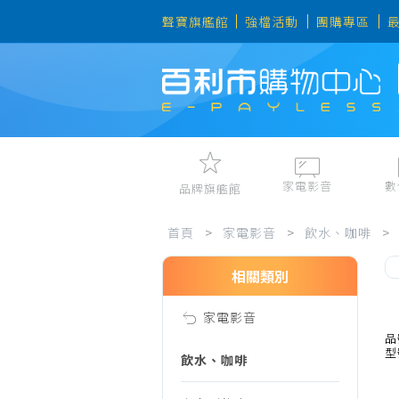
聲寶旗艦館
強檔活動
團購專區
家電影音
數
品牌旗艦館
家
視聽娛樂
手機、平
首頁
>
家電影音
>
飲水、咖啡
>
冷暖空調
數位周邊
電冰箱、冷凍櫃
筆電、桌
相關類別
電
洗衣機、乾衣機
資訊周邊
家電影音
電風扇、電暖器
影
品
型
清淨機、除濕機
飲水、咖啡
廚衛三機