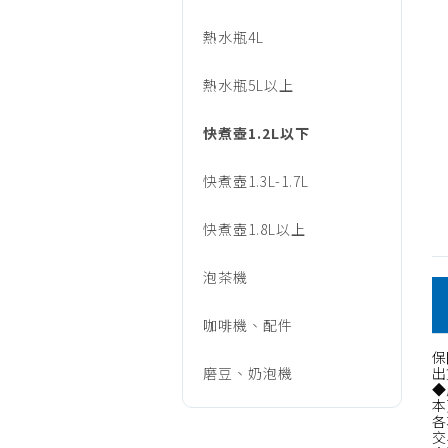
壺
熱水瓶4L
1.2L
熱水瓶5L以上
快煮壺1.2L以下
以
快煮壺1.3L-1.7L
下
快煮壺1.8L以上
泡茶機
咖啡機、配件
保
磨豆、奶泡機
出
◆
本
各
交