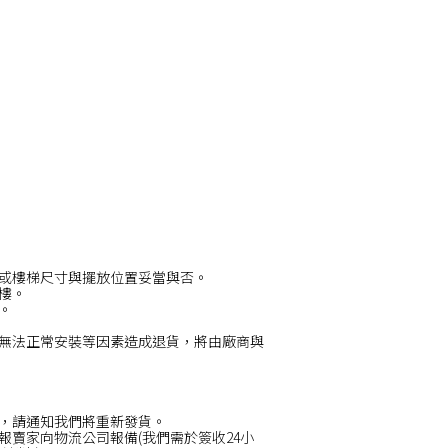
或樓梯尺寸與擺放位置妥當與否。
/樓。
。
無法正常安裝等因素造成退貨，將由廠商與
，請通知我們將重新發貨。
賣家向物流公司報備(我們需於簽收24小