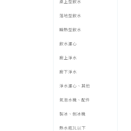
音/
桌上型飲水
烹調家電
廚房家電
落地型飲水
飲
飲水、咖啡
瞬熱型飲水
美容家電
水、
生活家電
飲水濾心
福利品專區
咖
廚上淨水
廚下淨水
啡/
淨水濾心、其他
快
氣泡水機、配件
製冰、刨冰機
煮
熱水瓶3L以下