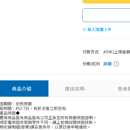
※ 每人限購 2 件
付款方式
ATM (上限金額 4
分期/紅利
詳細
商品介紹
運送說明
售後
固期間：依照原廠
貨時間：約3-7日，有狀況會立即告知
產品保固◆
賣場商品皆為商品皆為公司正貨並附有原廠保固證明。
項家電保固年限與零件不同，請上官網詳閱保固條款。
易收據明細(發票)請妥善保存，以便日後申報維修。