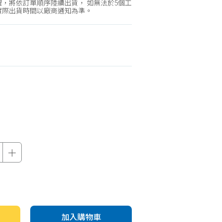
機車專區
，將依訂單順序陸續出貨， 如無法於5個工
實際出貨時間以廠商通知為準。
機車部品百貨
汽車百貨
＋
加入購物車