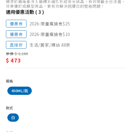
抹布、菜瓜布
噴塗於牆後能滲入牆體毛細孔形成奈米結晶，有效阻斷水份滲漏，
潔/
效果優於成膜型商品，更有效解決困擾您的壁癌問題！
垃圾袋
適用優惠活動 ( 3 )
防
垃圾桶
水
優惠券
2026-限量瘋搶卷$25
清潔劑品
噴
優惠券
2026-限量瘋搶卷$10
環境抗菌、防護用品
霧
直接折
生活/居家/婦幼 88折
防蚊、驅蚊、除蠅
原價 $ 1,160
$ 473
除蟲、殺蟑、鼠疫
除濕、防霉劑品
除臭、芳香
規格
水管
450ML/瓶
水管疏通
款式
防水噴霧
白