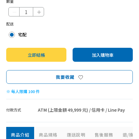
數量
－
＋
配送
宅配
立即結帳
加入購物車
我要收藏
※ 每人限購 100 件
ATM (上限金額 49,999 元) / 信用卡 / Line Pay
付款方式
商品介紹
商品規格
運送說明
售後服務
退/換