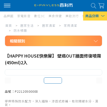
商品分類
品牌館
家電影音
數位3C
美食保健
美妝流行
傢俱寢具
居家
居
首頁
>
居家生活
>
居家清潔
>
家用清潔
熱門搜尋
家
>
防水噴霧
風扇
生
相關類別
口罩
活/
居家生活
居
除濕機
【HAPPY HOUSE快樂屋】 壁癌OUT牆面修復噴霧
居家清潔
(450ml)2入
家
衛生紙
家用清潔
清
Iphone 17
洗碗精
潔/
拖把、週邊配件
家
掃把、週邊配件
品號：P22120500008
用
清潔工具
使用特殊防水配方，深入縫隙，滲透式修補，有效隔絕水分、濕
清
氣。