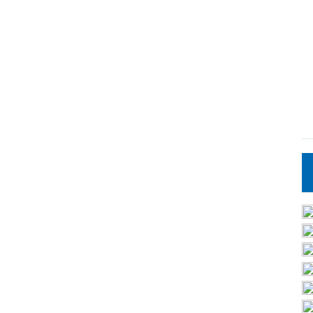
化
妝
鏡