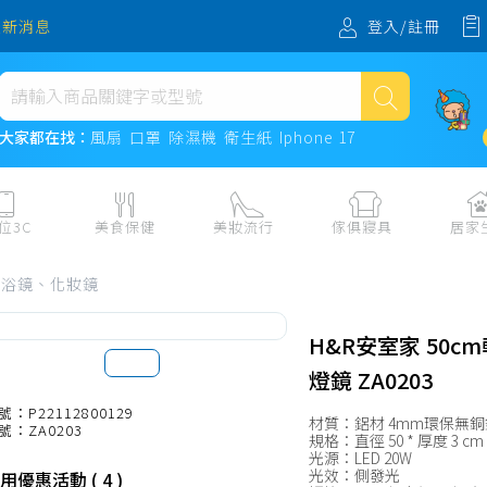
登入/註冊
最新消息
熱門搜尋
大家都在找：
風扇
口罩
除濕機
衛生紙
Iphone 17
風扇
口罩
位3C
美食保健
美妝流行
傢俱寢具
居家
除濕機
板、周邊
保健食品
美妝保養
收納
日用耗品
、浴鏡、化妝鏡
衛生紙
電子票券
流行配飾
傢俱、床墊
居家清潔
機
紙本票券
寢具
餐廚
Iphone 17
H&R安室家 50c
水、飲料、沖泡
傢飾百貨
生活其他用
燈鏡 ZA0203
民生食材、烹飪調味
衛浴
成人用品🔞
號：P22112800129
材質：鋁材 4mm環保無銅
號：ZA0203
熟食、小吃、滷味
居家裝修
寵物飼料、
規格：直徑 50 * 厚度 3 cm
光源：LED 20W
零食、果乾、肉乾
開運
光效：側發光
用優惠活動 ( 4 )