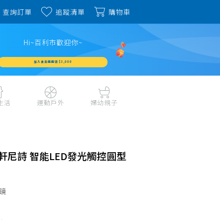
查詢訂單
追蹤清單
購物車
Hi~百利市歡迎你~
加入會員週週領 $3,000
生活
運動戶外
婦幼親子
戶外露營、登山用品
嬰幼成長、清潔日用
水上運動、潛水
哺育餐食、奶瓶奶嘴
旅行用品、行李箱、
書包、兒童生活用品
m軒尼詩 智能LED發光觸控圓型
雨具
品
外出用品
健身、運動器材
玩具、積木、拼圖
運動配件、護具
鏡
寵物用品
教具、童書、美勞
自行車、電動車系列
家庭護理 、銀髮生活