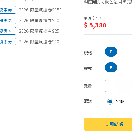
觸控開關 可調色溫 可調亮
蛋糕甜點、冰品
園藝植栽
優惠券
2026-限量瘋搶卷$150
生鮮、蔬果 (免稅)
原價 $ 5,780
優惠券
2026-限量瘋搶卷$100
$ 5,380
生鮮、蔬果 (應稅)
優惠券
2026-限量瘋搶卷$25
優惠券
2026-限量瘋搶卷$10
F
規格
F
款式
－
數量
配送
宅配
立即結帳