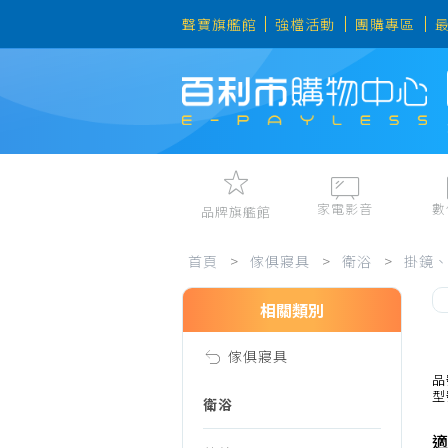
聲寶旗艦館
強檔活動
團購專區
家電影音
數
品牌旗艦館
傢
視聽娛樂
手機、平
首頁
>
傢俱寢具
>
衛浴
>
掛鏡
冷暖空調
數位周邊
電冰箱、冷凍櫃
筆電、桌
相關類別
俱
洗衣機、乾衣機
資訊周邊
傢俱寢具
電風扇、電暖器
寢
品
型
清淨機、除濕機
衛浴
廚衛三機
適