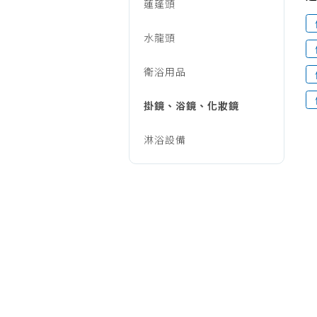
具/
蓮蓬頭
烹調家電
廚房家電
水龍頭
衛
飲水、咖啡
衛浴用品
美容家電
浴/
生活家電
掛鏡、浴鏡、化妝鏡
福利品專區
掛
淋浴設備
鏡、
浴
鏡、