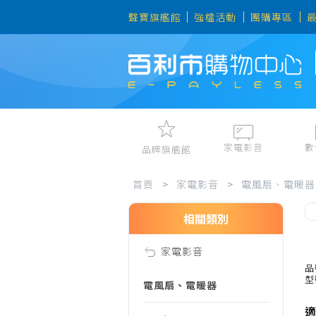
聲寶旗艦館
強檔活動
團購專區
家電影音
數
品牌旗艦館
家
視聽娛樂
手機、平
首頁
>
家電影音
>
電風扇、電暖器
冷暖空調
數位周邊
電冰箱、冷凍櫃
筆電、桌
相關類別
電
洗衣機、乾衣機
資訊周邊
家電影音
電風扇、電暖器
影
品
型
清淨機、除濕機
電風扇、電暖器
廚衛三機
適