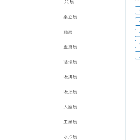
音/
DC扇
烹調家電
廚房家電
桌立扇
電
飲水、咖啡
箱扇
美容家電
風
生活家電
壁掛扇
福利品專區
扇、
循環扇
吸排扇
電
吸頂扇
暖
大廈扇
工業扇
器/
水冷扇