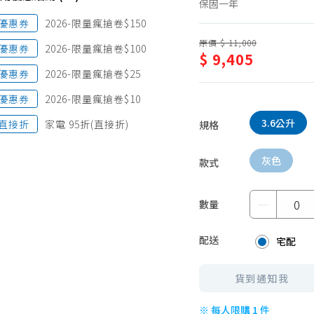
保固一年
蛋糕甜點、冰品
園藝植栽
優惠券
2026-限量瘋搶卷$150
生鮮、蔬果 (免稅)
原價 $ 11,000
優惠券
2026-限量瘋搶卷$100
$ 9,405
生鮮、蔬果 (應稅)
優惠券
2026-限量瘋搶卷$25
優惠券
2026-限量瘋搶卷$10
3.6公升
直接折
家電 95折(直接折)
規格
灰色
款式
－
數量
配送
宅配
貨到通知我
※ 每人限購 1 件