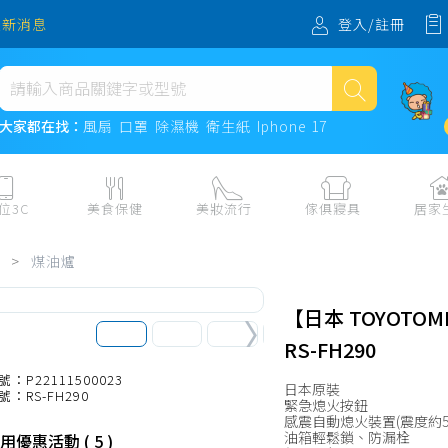
登入/註冊
最新消息
熱門搜尋
大家都在找：
風扇
口罩
除濕機
衛生紙
Iphone 17
風扇
口罩
位3C
美食保健
美妝流行
傢俱寢具
居家
除濕機
板、周邊
保健食品
美妝保養
收納
日用耗品
>
煤油爐
衛生紙
電子票券
流行配飾
傢俱、床墊
居家清潔
機
紙本票券
寢具
餐廚
Iphone 17
【日本 TOYOT
水、飲料、沖泡
傢飾百貨
生活其他用
RS-FH290
民生食材、烹飪調味
衛浴
成人用品🔞
號：P22111500023
日本原裝
號：RS-FH290
熟食、小吃、滷味
居家裝修
寵物飼料、
緊急熄火按鈕
感震自動熄火裝置(震度約5
零食、果乾、肉乾
開運
油箱輕鬆鎖、防漏栓
用優惠活動 ( 5 )