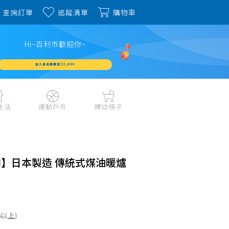
查詢訂單
追蹤清單
購物車
Hi~百利市歡迎你~
加入會員週週領 $3,000
生活
運動戶外
婦幼親子
戶外露營、登山用品
嬰幼成長、清潔日用
水上運動、潛水
哺育餐食、奶瓶奶嘴
旅行用品、行李箱、
書包、兒童生活用品
OMI】日本製造 傳統式煤油暖爐
雨具
品
外出用品
健身、運動器材
玩具、積木、拼圖
運動配件、護具
寵物用品
教具、童書、美勞
自行車、電動車系列
以上)
家庭護理 、銀髮生活