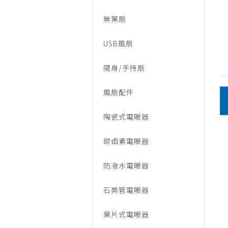
煤
無葉扇
油
USB風扇
隨身/手持扇
爐
風扇配件
陶瓷式電暖器
碳鹵素電暖器
防潑水電暖器
石英管電暖器
葉片式電暖器