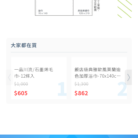
大家都在買
一品川流/石墨烯毛
飯店級典雅歐風莫蘭迪
巾-12條入
色加厚浴巾-70x140cm-
2條入
$1,000
$1,300
$
$605
$862