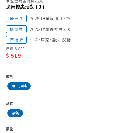
◆混色銷售隨機出貨
巾、
浴袍、浴帽
適用優惠活動 ( 3 )
浴
馬桶坐墊、坐墊貼
優惠券
2026-限量瘋搶卷$25
巾
優惠券
2026-限量瘋搶卷$10
直接折
生活/居家/婦幼 88折
原價 $ 800
$ 519
規格
單一規格
款式
混色
數量