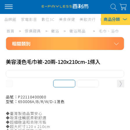
商品分類
品牌館
家電影音
數位3C
美食保健
美妝流行
傢俱寢具
居家
傢
首頁
>
傢俱寢具
>
衛浴
>
衛浴用品
>
毛巾、浴巾
熱門搜尋
俱
相關類別
風扇
寢
口罩
傢俱寢具
具/
美容淺色毛巾被-20兩-120x210cm-1條入
衛浴
衛
除濕機
衛浴用品
浴/
衛生紙
洗沐用具、盥洗用品
衛
Iphone 17
浴
浴盆、泡澡桶、洗澡盆
品號：P22110400080
型號：650006A/B/R/W/D-1混色
用
面盆、洗臉盆
◆臺灣製造品質安心
品/
給皂器、皂盤、皂托
◆吸濕佳觸感柔軟舒適
◆超細緻溫和去除污垢
毛
毛巾、浴巾
◆超大尺寸120 x 210cm