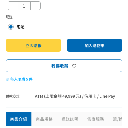
－
＋
配送
宅配
立即結帳
加入購物車
我要收藏
※ 每人限購 5 件
ATM (上限金額 49,999 元) / 信用卡 / Line Pay
付款方式
商品介紹
商品規格
運送說明
售後服務
退/換