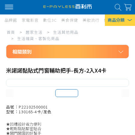
商品分類
品牌館
家電影音
數位3C
美食保健
美妝流行
傢俱寢具
居家
居
首頁
>
居家生活
>
生活其他用品
熱門搜尋
家
>
生活雜貨、客製化商品
風扇
生
相關類別
口罩
活/
居家生活
生
除濕機
米諾諾黏貼式門窗輔助把手-長方-2入X4卡
生活其他用品
活
衛生紙
防狼、防身
其
Iphone 17
計算機
他
文具用品
品號：P22102500001
用
型號：130165-4卡/混色
辨公用品
品/
★凹槽設計省力便利
生活療癒小物
生
★輕鬆黏貼緊密貼合
★開門開窗的好幫手