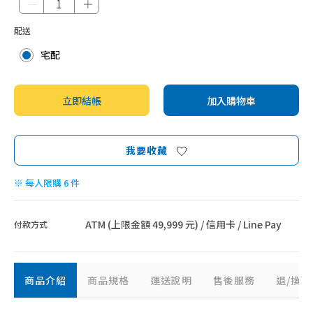
－
＋
配送
宅配
立即結帳
加入購物車
我要收藏
※ 每人限購 6 件
ATM (上限金額 49,999 元) / 信用卡 / Line Pay
付款方式
商品介紹
商品規格
運送說明
售後服務
退/換