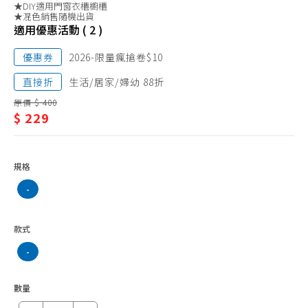
生活雜貨、客製化商品
★DIY適用門窗衣櫃櫥櫃
活
★混色銷售隨機出貨
紅包袋
適用優惠活動 ( 2 )
雜
貨、
優惠券
2026-限量瘋搶卷$10
客
直接折
生活/居家/婦幼 88折
製
原價 $ 400
$ 229
化
商
品
規格
-
款式
-
數量