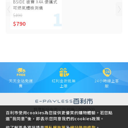
BSIDE 彼賽 X4A 便攜式
可燃氣體檢測儀
$890
$790
天天全站免運
紅利金折抵無
24小時線上客
費
上限
服
聲寶股份有限公司 統編：03607500
百利市使用cookies為您提供更優質的購物體驗。若您點
地址：333 桃園市龜山區大華里頂湖路 26-3 號
選"我同意"後，即表示您同意我們的cookies政策。
代表人：財團法人陳茂榜工商發展基金會
欲了解更多資訊請見
隱私權政策
及
網站使用條款
。