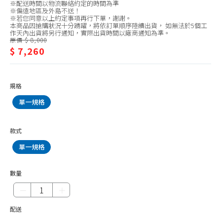
HOSUN 豪山
※配送時間以物流聯絡約定的時間為準
水
※偏遠地區及外島不送！
HMK 鴻茂
※若您同意以上約定事項再行下單，謝謝。
器/TOPAX
本商品因搶購狀況十分踴躍，將依訂單順序陸續出貨， 如無法於5個工
作天內出貨將另行通知，實際出貨時間以廠商通知為準。
莊
原價 $ 8,000
$ 7,260
頭
北
規格
單一規格
款式
單一規格
數量
－
＋
配送