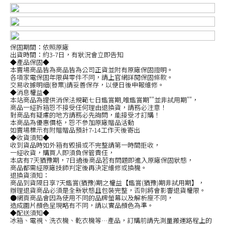
保固期間：依照原廠
出貨時間：約3-7日，有狀況會立即告知
◆產品保固◆
本賣場商品皆為商品皆為公司正貨並附有原廠保固證明。
各項家電保固年限與零件不同，請上官網詳閱保固條款。
交易收據明細(發票)請妥善保存，以便日後申報維修。
◆消息權益◆
本站商品為提供消保法規範七日鑑賞期,唯鑑賞期""並非試用期""，
商品一經拆箱恕不接受任何理由退換貨，請務必注意！
對商品有疑慮的地方請務必先詢問，能接受才訂購！
本商品為優惠價格，恕不參加原廠贈品活動
如賣場標示有附贈贈品預計7-14工作天後寄出
◆收貨須知◆
收到貨品時如外箱有毀損或不完整請第一時間拒收，
一經收貨，購買人即須負保管責任，
本店有7天猶豫期，7日過後商品若有問題即進入原廠保固狀態，
商品都需經原廠技師判定後再決定維修或換機。
退換貨須知：
商品到貨隔日享7天鑑賞(猶豫)期之權益【鑑賞(猶豫)期非試用期】，
辦理退貨商品必須是全新狀態且包裝完整，否則將會影響退貨權限。
●網頁商品會因為使用不同的品牌螢幕以及解析度不同，
造成圖片顏色呈現略有不同，請以實品顏色為準。
◆配送須知◆
冰箱、電視、洗衣機、乾衣機等…產品，訂購前請先測量搬運路程上的