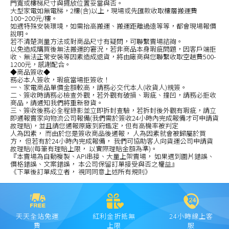
門寬或樓梯尺寸與擺放位置妥當與否。
大型家電如無電梯，2樓(含)以上，現場或先匯款收取樓層搬運費
100~200元/樓。
如遇特殊安裝環境，如需抬高搬運、搬運距離過遠等等，都會現場報價
說明。
若不清楚測量方法或對商品尺寸有疑問，可聯繫賣場諮詢。
以免造成購買後無法搬運的窘況，若非商品本身瑕疵問題，因客戶端拒
收、無法正常安裝等因素造成退貨，將由廠商與您聯繫收取空趟費500-
1200元，感謝配合。
◆商品簽收◆
務必本人簽收，瑕疵當場拒簽收！
一、家電商品單價金額較高，請務必交代本人(收貨人)親簽。
二、簽收時請務必檢查外觀，若外觀有破損、瑕疵、撞凹，請務必拒收
商品，請通知我們將重新發貨。
三、簽收後務必全程錄影並立即拆封查驗，若拆封後外觀有瑕疵，請立
即通報賣家向物流公司報備(我們需於簽收24小時內完成報備才可申請貨
故理賠)，並且請您通報原廠到府鑑定，但有高機率被判定
人為因素， 而由於您是簽收商品後通報， 人為因素就會被歸屬於買
方， 但若有於24小時內完成報備， 我們可協助客人向貨運公司申請貨
故理賠((每筆有理賠上限， 以實際理賠金額為準)。
『本賣場為自動複製、API串接、大量上架賣場， 如果遇到圖片錯誤、
價格錯誤、文案錯誤， 本公司保留訂單接受與否之權益』
《下單後訂單成立者， 視同同意上述所有規則》
天天全站免運
紅利金折抵無
24小時線上客
費
上限
服