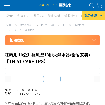
商品分類
品牌館
家電影音
數位3C
美食保健
美妝流行
傢俱寢具
居家
家
首頁
>
家電影音
>
廚衛三機
>
10L以下熱水器
熱門搜尋
電
>
TOPAX 莊頭北
風扇
影
相關類別
口罩
音/
家電影音
廚
除濕機
莊頭北 10公升抗風型13排火熱水器(全省安裝)
廚衛三機
【TH-5107ARF-LPG】
衛
衛生紙
10L以下熱水器
三
Iphone 17
SAKURA 櫻花
機/10L
Rinnai 林內
以
JTL 喜特麗
品號：P22101700125
下
型號：TH-5107ARF-LPG
TOPAX 莊頭北
熱
※本商品正常為3至7個工作天會以電話或簡訊聯絡後續配送時間