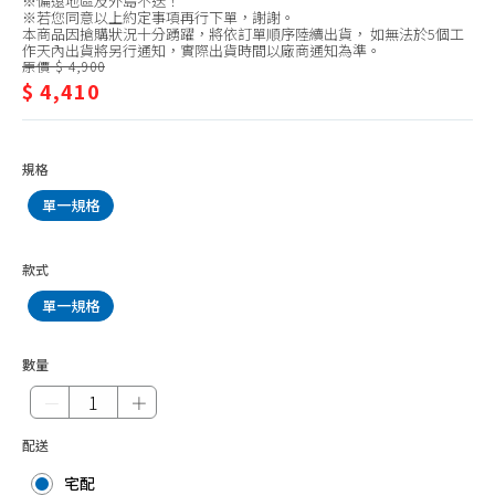
※偏遠地區及外島不送！
塵
塵蟎機、耗材
※若您同意以上約定事項再行下單，謝謝。
本商品因搶購狀況十分踴躍，將依訂單順序陸續出貨， 如無法於5個工
器
作天內出貨將另行通知，實際出貨時間以廠商通知為準。
除菌、消毒機
原價 $ 4,900
$ 4,410
清潔機、洗地機
殺菌燈
加濕器
規格
檯燈、夾燈、配件
單一規格
捕蚊燈
款式
捕蚊拍
單一規格
掛燙機、熨斗
除毛球機、縫紉機
數量
電話、對講機
－
＋
插座、延長線
配送
辦公家電
宅配