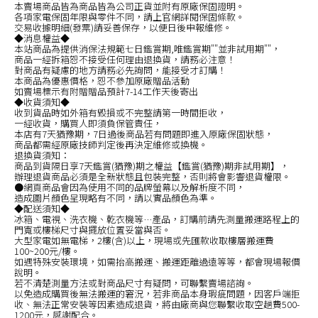
本賣場商品皆為商品皆為公司正貨並附有原廠保固證明。
各項家電保固年限與零件不同，請上官網詳閱保固條款。
交易收據明細(發票)請妥善保存，以便日後申報維修。
◆消息權益◆
本站商品為提供消保法規範七日鑑賞期,唯鑑賞期""並非試用期""，
商品一經拆箱恕不接受任何理由退換貨，請務必注意！
對商品有疑慮的地方請務必先詢問，能接受才訂購！
本商品為優惠價格，恕不參加原廠贈品活動
如賣場標示有附贈贈品預計7-14工作天後寄出
◆收貨須知◆
收到貨品時如外箱有毀損或不完整請第一時間拒收，
一經收貨，購買人即須負保管責任，
本店有7天猶豫期，7日過後商品若有問題即進入原廠保固狀態，
商品都需經原廠技師判定後再決定維修或換機。
退換貨須知：
商品到貨隔日享7天鑑賞(猶豫)期之權益【鑑賞(猶豫)期非試用期】，
辦理退貨商品必須是全新狀態且包裝完整，否則將會影響退貨權限。
●網頁商品會因為使用不同的品牌螢幕以及解析度不同，
造成圖片顏色呈現略有不同，請以實品顏色為準。
◆配送須知◆
冰箱、電視、洗衣機、乾衣機等…產品，訂購前請先測量搬運路程上的
門寬或樓梯尺寸與擺放位置妥當與否。
大型家電如無電梯，2樓(含)以上，現場或先匯款收取樓層搬運費
100~200元/樓。
如遇特殊安裝環境，如需抬高搬運、搬運距離過遠等等，都會現場報價
說明。
若不清楚測量方法或對商品尺寸有疑問，可聯繫賣場諮詢。
以免造成購買後無法搬運的窘況，若非商品本身瑕疵問題，因客戶端拒
收、無法正常安裝等因素造成退貨，將由廠商與您聯繫收取空趟費500-
1200元，感謝配合。