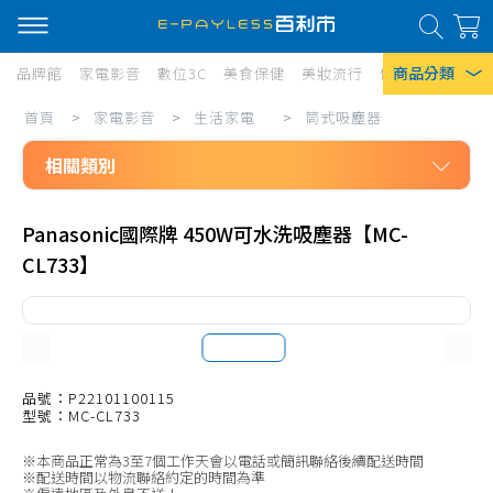
商品分類
品牌館
家電影音
數位3C
美食保健
美妝流行
傢俱寢具
居家
家
首頁
>
家電影音
>
生活家電
>
筒式吸塵器
熱門搜尋
電
相關類別
風扇
影
口罩
家電影音
音/
Panasonic國際牌 450W可水洗吸塵器【MC-
生活家電
生
除濕機
CL733】
免治馬桶座
活
衛生紙
無線吸塵器
家
Iphone 17
電/
有線吸塵器
筒
筒式吸塵器
品號：P22101100115
型號：MC-CL733
式
吸塵器耗材、配件
※本商品正常為3至7個工作天會以電話或簡訊聯絡後續配送時間
吸
掃地機、配件
※配送時間以物流聯絡約定的時間為準