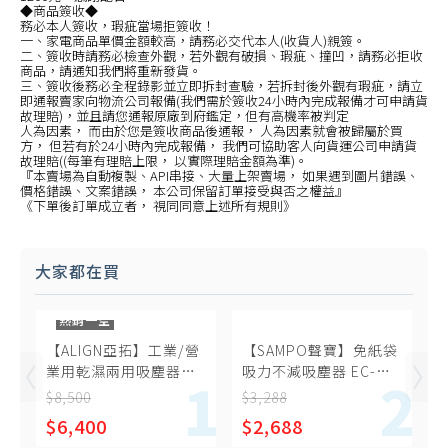
◆商品簽收◆
務必本人簽收，瑕疵當場拒簽收！
一、家電商品單價金額較高，請務必交代本人(收貨人)親簽。
二、簽收時請務必檢查外觀，若外觀有破損、瑕疵、撞凹，請務必拒收
商品，請通知我們將重新發貨。
三、簽收後務必全程錄影並立即拆封查驗，若拆封後外觀有瑕疵，請立
即通報賣家向物流公司報備(我們需於簽收24小時內完成報備才可申請貨
故理賠)，並且請您通報原廠到府鑑定，但有高機率被判定
人為因素， 而由於您是簽收商品後通報， 人為因素就會被歸屬於買
方， 但若有於24小時內完成報備， 我們可協助客人向貨運公司申請貨
故理賠((每筆有理賠上限， 以實際理賠金額為準)。
『本賣場為自動複製、API串接、大量上架賣場， 如果遇到圖片錯誤、
價格錯誤、文案錯誤， 本公司保留訂單接受與否之權益』
《下單後訂單成立者， 視同同意上述所有規則》
大家都在買
熱銷一空
【ALIGN亞拓】工業/營
【SAMPO聲寶】免紙袋
業用乾濕兩用吸塵器
吸力不減吸塵器 EC-
AVC-2020
HA40CYP
$8,500
$3,288
$6,400
$2,688