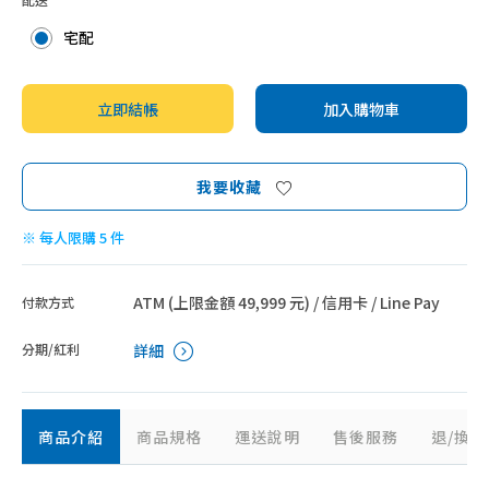
智能家電
宅配
立即結帳
加入購物車
我要收藏
※ 每人限購 5 件
ATM (上限金額 49,999 元) / 信用卡 / Line Pay
付款方式
分期/紅利
詳細
商品介紹
商品規格
運送說明
售後服務
退/換