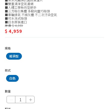
■奈米光觸媒抗菌除臭濾片
塵
塵蟎機、耗材
■雙重清淨空氣濾網
■人體工學新月型把手
器
■三方吸引集塵 多動向靈巧吸頭
除菌、消毒機
■車輪排氣 不揚灰塵 不二次汙染空氣
■可水洗式吸頭
清潔機、洗地機
■日本原裝進口
原價 $ 4,959
殺菌燈
$ 4,959
加濕器
檯燈、夾燈、配件
規格
捕蚊燈
紙袋型
捕蚊拍
掛燙機、熨斗
款式
除毛球機、縫紉機
白色
電話、對講機
數量
插座、延長線
－
＋
辦公家電
配送