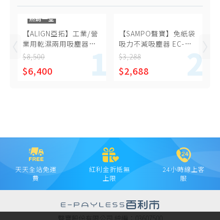
熱銷一空
【ALIGN亞拓】工業/營
【SAMPO聲寶】免紙袋
業用乾濕兩用吸塵器
吸力不減吸塵器 EC-
AVC-2020
HA40CYP
$8,500
$3,288
$6,400
$2,688
天天全站免運
紅利金折抵無
24小時線上客
費
上限
服
聲寶股份有限公司 統編：03607500