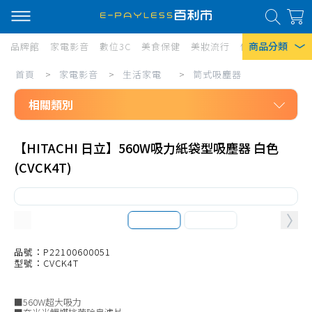
商品分類
品牌館
家電影音
數位3C
美食保健
美妝流行
傢俱寢具
居家
家
首頁
>
家電影音
>
生活家電
>
筒式吸塵器
熱門搜尋
電
相關類別
風扇
影
口罩
家電影音
音/
【HITACHI 日立】560W吸力紙袋型吸塵器 白色
生活家電
生
除濕機
(CVCK4T)
免治馬桶座
活
衛生紙
無線吸塵器
家
Iphone 17
電/
有線吸塵器
筒
筒式吸塵器
品號：P22100600051
型號：CVCK4T
式
吸塵器耗材、配件
吸
掃地機、配件
■560W超大吸力